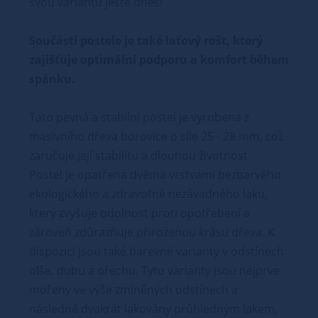
svou variantu ještě dnes!
Součástí postele je také laťový rošt, který
zajišťuje optimální podporu a komfort během
spánku.
Tato pevná a stabilní postel je vyrobena z
masivního dřeva borovice o síle 25 - 28 mm, což
zaručuje její stabilitu a dlouhou životnost
Postel je opatřena dvěma vrstvami bezbarvého
ekologického a zdravotně nezávadného laku,
který zvyšuje odolnost proti opotřebení a
zároveň zdůrazňuje přirozenou krásu dřeva. K
dispozici jsou také barevné varianty v odstínech
olše, dubu a ořechu. Tyto varianty jsou nejprve
mořeny ve výše zmíněných odstínech a
následně dvakrát lakovány průhledným lakem,