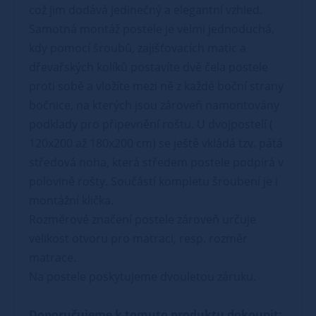
což jim dodává jedinečný a elegantní vzhled.
Samotná montáž postele je velmi jednoduchá,
kdy pomocí šroubů, zajišťovacích matic a
dřevařských kolíků postavíte dvě čela postele
proti sobě a vložíte mezi ně z každé boční strany
bočnice, na kterých jsou zároveň namontovány
podklady pro připevnění roštu. U dvojpostelí (
120x200 až 180x200 cm) se ještě vkládá tzv. pátá
středová noha, která středem postele podpírá v
polovině rošty. Součástí kompletu šroubení je i
montážní klička.
Rozměrové značení postele zároveň určuje
velikost otvoru pro matraci, resp. rozměr
matrace.
Na postele poskytujeme dvouletou záruku.
Doporučujeme k tomuto produktu dokoupit: