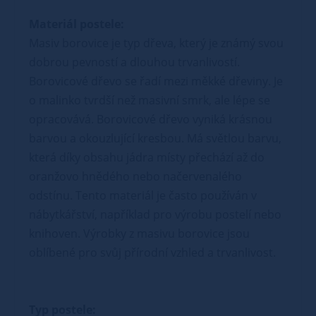
Materiál postele:
Masiv borovice je typ dřeva, který je známý svou
dobrou pevností a dlouhou trvanlivostí.
Borovicové dřevo se řadí mezi měkké dřeviny. Je
o malinko tvrdší než masivní smrk, ale lépe se
opracovává. Borovicové dřevo vyniká krásnou
barvou a okouzlující kresbou. Má světlou barvu,
která díky obsahu jádra místy přechází až do
oranžovo hnědého nebo načervenalého
odstínu. Tento materiál je často používán v
nábytkářství, například pro výrobu postelí nebo
knihoven. Výrobky z masivu borovice jsou
oblíbené pro svůj přírodní vzhled a trvanlivost.
Typ postele: