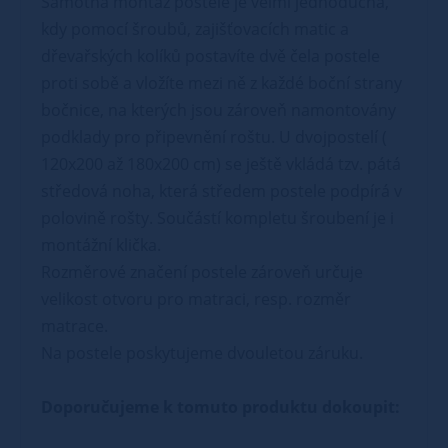
Samotná montáž postele je velmi jednoduchá,
kdy pomocí šroubů, zajišťovacích matic a
dřevařských kolíků postavíte dvě čela postele
proti sobě a vložíte mezi ně z každé boční strany
bočnice, na kterých jsou zároveň namontovány
podklady pro připevnění roštu. U dvojpostelí (
120x200 až 180x200 cm) se ještě vkládá tzv. pátá
středová noha, která středem postele podpírá v
polovině rošty. Součástí kompletu šroubení je i
montážní klička.
Rozměrové značení postele zároveň určuje
velikost otvoru pro matraci, resp. rozměr
matrace.
Na postele poskytujeme dvouletou záruku.
Doporučujeme k tomuto produktu dokoupit: