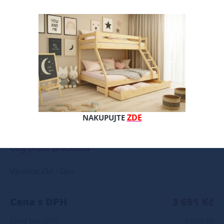
ZDE
NAKUPUJTE
Naše postel z masivu borovice je ideální volbou pro ty, kteří hledají kombinaci pevnosti, funkčnosti a estetického vzhledu. Vyberte si svou variantu ještě dnes! Součástí postele je také laťový rošt, který zajišťuje optimální podporu a komfort během spánku. Tato pevná a stabilní postel je vyrobena z masivního dřeva borovice o síle 25 - 28 mm, což zaručuje její stabilitu a dlouhou životnost Postel je opatřena dvěma vrstvami bezbarvého ekologického a zdravotně nezávadného laku, který zvyšuje odolnost proti opotřebení a zároveň zdůrazňuje přirozenou krásu dřeva. K dispozici jsou také barevné varianty v odstínech olše, dubu a ořechu. Tyto varianty jsou nejprve mořeny ve výše zmíněných odstínech a následně dvakrát lakovány průhledným lakem, což jim dodává jedinečný a elegantní vzhled. Samotná montáž postele je velmi jednoduchá, kdy pomocí šroubů, zajišťovacích matic a dřevařských kolíků postavíte dvě čela postele proti sobě a vložíte mezi ně z každé boční strany bočnice, na kterých jsou zároveň namontovány podklady pro připevnění roštu. U dvojpostelí ( 120x200 až 180x200 cm) se ještě vkládá tzv. pátá středová noha, která středem postele podpírá v polovině rošty. Součástí kompletu šroubení je i montážní klička. Rozměrové značení postele zároveň určuje velikost otvoru pro matraci, resp. rozměr matrace. Na postele poskytujeme dvouletou záruku. Doporučujeme k tomuto produktu dokoupit: Matrace - nakupujte - ZDE Prostěradla - nakupujte - ZDE Úložný prostor - nakupujte - ZDE Noční stolky, komody atd. - nakupujte - ZDE Přikrývky, polštáře, chrániče, toppery - nakupujte - ZDE Rozměry postele: Rozměry postele jsou klíčové pro pohodlí a funkčnost ložnice. Výška postele by měla být taková, abyste mohli snadno vstávat a lehat. Rozměry postele mohou ovlivnit celkový vzhled a funkčnost vaší ložnice. V naší nabídce naleznete i postele zvýšené. To je obzvláště důležité pro starší osoby nebo osoby s omezenou pohyblivostí. Rozměry postele 80x200 cm a 90x200 cm jsou obecně považovány za standardní pro jednolůžko. Tyto rozměry postele jsou ideální pro jednotlivce a najdou uplatnění v ložnici, studentském pokoji, pokoji pro hosty a dalších pokojích. Námi nabízené postele, lze doplnit matrací, nočními stolky, komodou, skříní i úložným prostorem. Postele o rozměru 120x200 cm a 140x200 cm jsou považovány za velmi komfortní jednolůžka. Tento rozměr postele je ideální pro jednotlivce, kteří hledají více prostoru než standardní jednolůžko nabízí. Rozměry postele 160x200 cm a 180x200 cm jsou považovány za standardní pro dvoulůžkovou postel. Před nákupem postele se ujistěte, že máte dostatek místa ve své ložnici. Materiál postele: Masiv borovice je typ dřeva, který je známý svou dobrou pevností a dlouhou trvanlivostí. Borovicové dřevo se řadí mezi měkké dřeviny. Je o malinko tvrdší než masivní smrk, ale lépe se opracovává. Borovicové dřevo vyniká krásnou barvou a okouzlující kresbou. Má světlou barvu, která díky obsahu jádra místy přechází až do oranžovo hnědého nebo načervenalého odstínu. Tento materiál je často používán v nábytkářství, například pro výrobu postelí nebo knihoven. Výrobky z masivu borovice jsou oblíbené pro svůj přírodní vzhled a trvanlivost. Typ postele: Klasická postel je typ postele, který se skládá ze tří základních částí: rámu, roštu a matrace. Rám postele může být vyroben z různých materiálů, včetně dřeva, kovu nebo laminátu. Do rámu se vkládá rošt. Matrace je položena na rošt a může být vyrobena z různých materiálů, včetně pěny, latexu nebo pružin. Matrace: Velikost matrace by měla odpovídat rozměrům postele. Matrace se dělí podle materiálu výroby na matrace z PUR pěny, matrace z HR pěny, matrace z líné pěny, pružinové matrace, taštičkové matrace, latexové matrace, lamelové matrace, sendvičové matrace, antibakteriální matrace. Matrace mohou být měkké, středně tvrdé (H2, H3), tvrdé nebo velmi tvrdé (H4). Tvrdost matrace je důležitý faktor, který ovlivňuje pohodlí a podporu, kterou matrace poskytuje. Při výběru matrace je důležité zvážit několik faktorů, včetně vaší preferované polohy spánku, vaší tělesné hmotnosti a jakékoliv zdravotní problémy, které můžete mít. Laťkový rošt ZDARMA: Laťkový rošt je ideální volbou pro ty, kteří hledají kvalitní, pohodlný a cenově dostupný podklad pod matraci. Laťkový rošt se skládá z dřevěných lišt, které jsou spojeny textilií. Rošt poskytuje dobrou podporu těla, cirkulaci vzduchu a odvádění vlhkosti. Rošt postele je tvořen 12 příčkami, které jsou spojeny textilií, příčky roštu jsou z masivu borovice. Mezery mezi příčkami jsou cca 11 cm. Zpracování - lakovaná postel: Lakované postele jsou oblíbené pro svůj elegantní vzhled a odolnost. Lakovaný povrch je hladký, snadno se čistí a je odolný vůči poškrábání a opotřebení. Máte zájem o velkoobchodní spolupráci? Nebo chcete získat zajímavou cenovou nabídku na větší množství našich produktů? Obchodníkům a firmám, nabízíme možnost nákupu na velkoobchodní ceny. Zašlete poptávku na ondera@seznam.cz, velice rádi se Vám budeme věnovat. Popřípadě se zaregistrujte se ( " UŽIVATEL " - v horní liště ), vyplníte osobní údaje a zakliknete " MÁME ZÁJEM O VELKOOBCHODNÍ SPOLUPRÁCI " a zadáte fakturační údaje. Po jejich kontrole, Vám bude povolen přístup do velkoobchodu. Matraci, PVC chránič, prostěradla, můžete zakoupit v " PŘÍSLUŠENSTVÍ " ( vpravo ) Chcete velkoobchodní spolupráci? Info na ondera@seznam.cz
Celý popis produktu
Výrobce: Cbl - Sara
Cena s DPH
3 691 Kč
Cena bez DPH
3 050 Kč