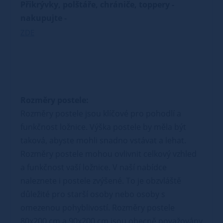
Přikrývky, polštáře, chrániče, toppery -
nakupujte -
ZDE
Rozměry postele:
Rozměry postele jsou klíčové pro pohodlí a
funkčnost ložnice. Výška postele by měla být
taková, abyste mohli snadno vstávat a lehat.
Rozměry postele mohou ovlivnit celkový vzhled
a funkčnost vaší ložnice. V naší nabídce
naleznete i postele zvýšené. To je obzvláště
důležité pro starší osoby nebo osoby s
omezenou pohyblivostí. Rozměry postele
80x200 cm a 90x200 cm jsou obecně považovány