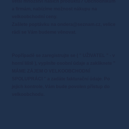
větší množství našich produktů?
Obchodníkům
a firmám, nabízíme možnost nákupu na
velkoobchodní ceny.
Zašlete poptávku na ondera@seznam.cz, velice
rádi se Vám budeme věnovat.
Popřípadě se zaregistrujte se ( " UŽIVATEL " - v
horní liště ), vyplníte osobní údaje a zakliknete "
MÁME ZÁJEM O VELKOOBCHODNÍ
SPOLUPRÁCI " a zadáte fakturační údaje. Po
jejich kontrole, Vám bude povolen přístup do
velkoobchodu.