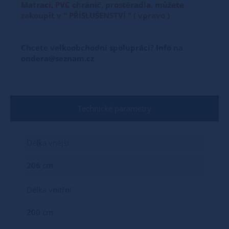
Matraci, PVC chránič, prostěradla, můžete
zakoupit v " PŘÍSLUŠENSTVÍ " ( vpravo )
Chcete velkoobchodní spolupráci? Info na
ondera@seznam.cz
Technické parametry
Délka vnější
206 cm
Délka vnitřní
200 cm