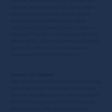
matrace, sendvičové matrace, antibakteriální
matrace. Matrace mohou být měkké, středně
tvrdé (H2, H3), tvrdé nebo velmi tvrdé (H4).
Tvrdost matrace je důležitý faktor, který
ovlivňuje pohodlí a podporu, kterou matrace
poskytuje. Při výběru matrace je důležité zvážit
několik faktorů, včetně vaší preferované polohy
spánku, vaší tělesné hmotnosti a jakékoliv
zdravotní problémy, které můžete mít.
Laťkový rošt ZDARMA:
Laťkový rošt je ideální volbou pro ty, kteří hledají
kvalitní, pohodlný a cenově dostupný podklad
pod matraci. Laťkový rošt se skládá z dřevěných
lišt, které jsou spojeny textilií. Rošt poskytuje
dobrou podporu těla, cirkulaci vzduchu a