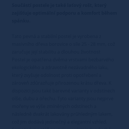
Součástí postele je také laťový rošt, který
zajišťuje optimální podporu a komfort během
spánku.
Tato pevná a stabilní postel je vyrobena z
masivního dřeva borovice o síle 25 - 28 mm, což
zaručuje její stabilitu a dlouhou životnost
Postel je opatřena dvěma vrstvami bezbarvého
ekologického a zdravotně nezávadného laku,
který zvyšuje odolnost proti opotřebení a
zároveň zdůrazňuje přirozenou krásu dřeva. K
dispozici jsou také barevné varianty v odstínech
olše, dubu a ořechu. Tyto varianty jsou nejprve
mořeny ve výše zmíněných odstínech a
následně dvakrát lakovány průhledným lakem,
což jim dodává jedinečný a elegantní vzhled.