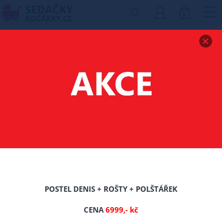
0
Zobrazit drobečkovou navigaci
POSTEL Z MASIVU
ŠÁRKA 140X200 CM
DUB + ROŠT ZDARMA
TIP
POSTEL DENIS + ROŠTY + POLŠTÁŘEK
CENA
6999,- kč