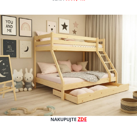
Celý popis produktu
Výrobce: GM
Původní cena
Cena s DPH
Cena bez DPH
Dostupnost: skladem
Kat. číslo: Agata 160/200 cm š
ZDE
NAKUPUJTE