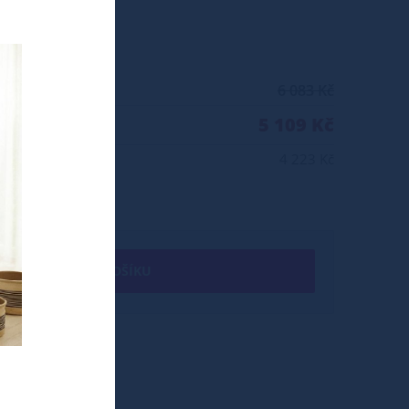
6 083 Kč
5 109 Kč
4 223 Kč
+ DO KOŠÍKU
edá