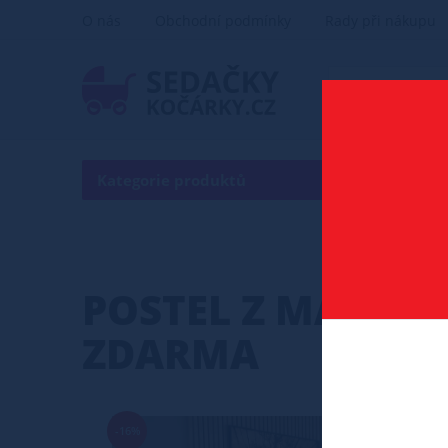
O nás
Obchodní podmínky
Rady při nákupu
Kategorie produktů
POSTEL
POSTEL Z MASIVU
ZDARMA
-16%