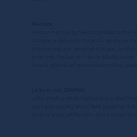
Matrace:
Velikost matrace by měla odpovídat rozměrů
Matrace se dělí podle materiálu výroby na ma
latexové matrace, lamelové matrace, sendvičo
tvrdé (H4). Tvrdost matrace je důležitý faktor
faktorů, včetně vaší preferované polohy spánk
Laťkový rošt ZDARMA:
Laťkový rošt je ideální volbou pro ty, kteří hl
které jsou spojeny textilií. Rošt poskytuje do
spojeny textilií, příčky roštu jsou z masivu b