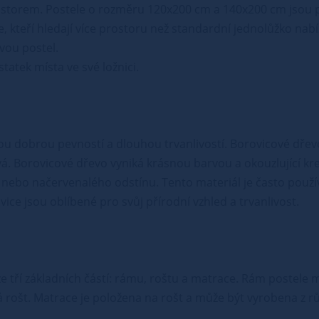
rostorem. Postele o rozměru 120x200 cm a 140x200 cm jsou 
ce, kteří hledají více prostoru než standardní jednolůžko n
vou postel.
atek místa ve své ložnici.
vou dobrou pevností a dlouhou trvanlivostí. Borovicové dřev
vá. Borovicové dřevo vyniká krásnou barvou a okouzlující kr
nebo načervenalého odstínu. Tento materiál je často použív
ce jsou oblíbené pro svůj přírodní vzhled a trvanlivost.
á ze tří základních částí: rámu, roštu a matrace. Rám postel
 rošt. Matrace je položena na rošt a může být vyrobena z r