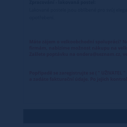
Zpracování - lakovaná postel:
Lakované postele jsou oblíbené pro svůj elega
opotřebení.
Máte zájem o velkoobchodní spolupráci? N
firmám, nabízíme možnost nákupu na velk
Zašlete poptávku na ondera@seznam.cz, ve
Popřípadě se zaregistrujte se ( " UŽIVATEL
a zadáte fakturační údaje. Po jejich kontr