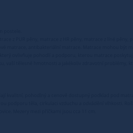
m postele.
trace z PUR pěny, matrace z HR pěny, matrace z líné pěny, 
vé matrace, antibakteriální matrace. Matrace mohou být mě
, který ovlivňuje pohodlí a podporu, kterou matrace poskytuje
u, vaší tělesné hmotnosti a jakékoliv zdravotní problémy, k
edají kvalitní, pohodlný a cenově dostupný podklad pod matrac
brou podporu těla, cirkulaci vzduchu a odvádění vlhkosti. Roš
orovice. Mezery mezi příčkami jsou cca 11 cm.