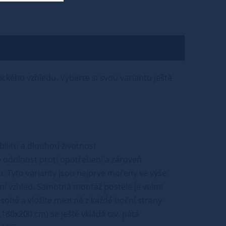
tického vzhledu. Vyberte si svou variantu ještě
abilitu a dlouhou životnost
 odolnost proti opotřebení a zároveň
u. Tyto varianty jsou nejprve mořeny ve výše
ní vzhled. Samotná montáž postele je velmi
sobě a vložíte mezi ně z každé boční strany
180x200 cm) se ještě vkládá tzv. pátá