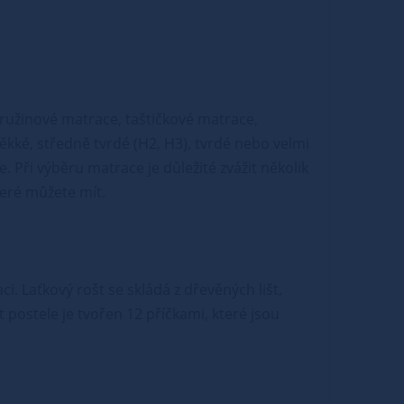
pružinové matrace, taštičkové matrace,
kké, středně tvrdé (H2, H3), tvrdé nebo velmi
. Při výběru matrace je důležité zvážit několik
teré můžete mít.
i. Laťkový rošt se skládá z dřevěných lišt,
t postele je tvořen 12 příčkami, které jsou