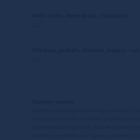
Noční stolky, komody atd. - nakupujte -
ZDE
Přikrývky, polštáře, chrániče, toppery - na
ZDE
Rozměry postele:
Rozměry postele jsou klíčové pro pohodlí a fu
mohou ovlivnit celkový vzhled a funkčnost vaší
s omezenou pohyblivostí. Rozměry postele 80
ideální pro jednotlivce a najdou uplatnění v l