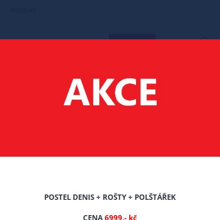
Kontakt
HLEDAT
POSTELE MASIV BOROVICE
160X200 POSTELE Z MASIVU BOROVICE
 Z MASIVU AGATA 160X200 CM ŠEDÁ + ROŠT ZDARMA
 AGATA 160X200 CM ŠE
POSTEL DENIS + ROŠTY + POLŠTÁŘEK
CENA
6999,- kč