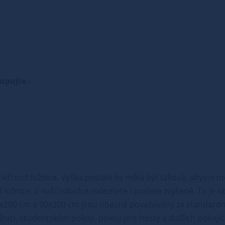
kupujte -
nkčnost ložnice. Výška postele by měla být taková, abyste m
 ložnice. V naší nabídce naleznete i postele zvýšené. To je 
x200 cm a 90x200 cm jsou obecně považovány za standardní
ožnici, studentském pokoji, pokoji pro hosty a dalších pokojí