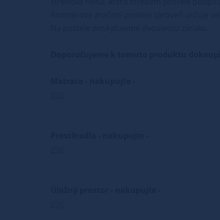
středová noha, která středem postele podpírá 
Rozměrové značení postele zároveň určuje vel
Na postele poskytujeme dvouletou záruku.
Doporučujeme k tomuto produktu dokoupi
Matrace - nakupujte -
ZDE
Prostěradla - nakupujte -
ZDE
Úložný prostor - nakupujte -
ZDE