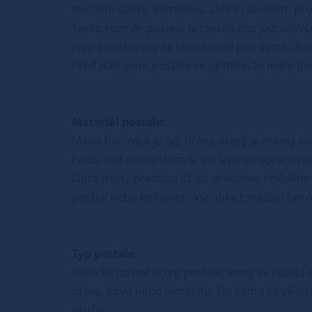
nočními stolky, komodou, skříní i úložným p
Tento rozměr postele je ideální pro jednotliv
jsou považovány za standardní pro dvoulůžko
Před nákupem postele se ujistěte, že máte dost
Materiál postele:
Masiv borovice je typ dřeva, který je známý s
tvrdší než masivní smrk, ale lépe se opracová
jádra místy přechází až do oranžovo hnědého 
postelí nebo knihoven. Výrobky z masivu borovi
Typ postele:
Klasická postel je typ postele, který se sklád
dřeva, kovu nebo laminátu. Do rámu se vkládá
pružin.