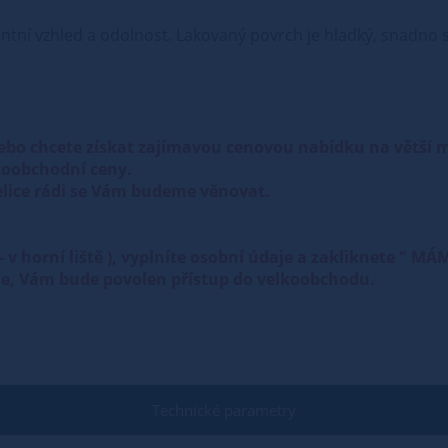
ntní vzhled a odolnost. Lakovaný povrch je hladký, snadno se
ebo chcete získat zajímavou cenovou nabídku na větší
oobchodní ceny.
lice rádi se Vám budeme věnovat.
 " - v horní liště ), vyplníte osobní údaje a zakliknet
ole, Vám bude povolen přístup do velkoobchodu.
Technické parametry