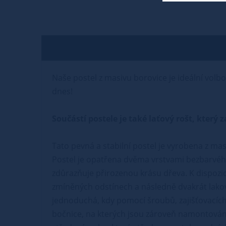
Naše postel z masivu borovice je ideální volbo
dnes!
Součástí postele je také laťový rošt, kter
Tato pevná a stabilní postel je vyrobena z mas
Postel je opatřena dvěma vrstvami bezbarvého
zdůrazňuje přirozenou krásu dřeva. K dispozic
zmíněných odstínech a následně dvakrát lako
jednoduchá, kdy pomocí šroubů, zajišťovacích 
bočnice, na kterých jsou zároveň namontovány 