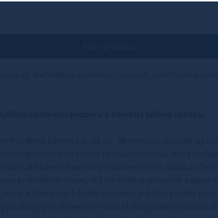
Popis produktu
u pro ty, kteří hledají kombinaci pevnosti, funkčnosti a este
ý zajišťuje optimální podporu a komfort během spánku.
ivního dřeva borovice o síle 25 - 28 mm, což zaručuje její st
 ekologického a zdravotně nezávadného laku, který zvyšuje
i jsou také barevné varianty v odstínech olše, dubu a ořech
vány průhledným lakem, což jim dodává jedinečný a elegant
matic a dřevařských kolíků postavíte dvě čela postele proti 
podklady pro připevnění roštu. U dvojpostelí ( 120x200 až 