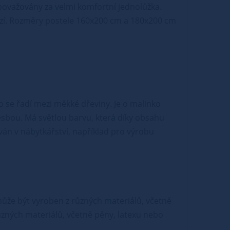
považovány za velmi komfortní jednolůžka.
abízí. Rozměry postele 160x200 cm a 180x200 cm
o se řadí mezi měkké dřeviny. Je o malinko
esbou. Má světlou barvu, která díky obsahu
án v nábytkářství, například pro výrobu
e může být vyroben z různých materiálů, včetně
ůzných materiálů, včetně pěny, latexu nebo