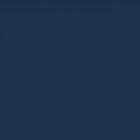
v polovině rošty. Součástí kompletu šroubení je i montážní 
ikost otvoru pro matraci, resp. rozměr matrace.
t: