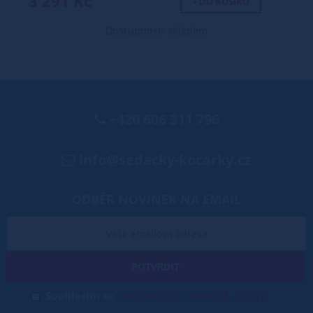
3 291 Kč
+ DO KOŠÍKU
Dostupnost: skladem
+420 606 311 796
info@sedacky-kocarky.cz
ODBĚR NOVINEK NA EMAIL
POTVRDIT
zpracování osobních údajů
Souhlasím se