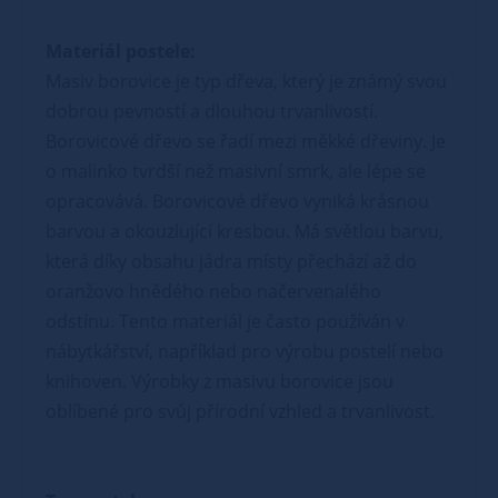
Materiál postele:
Masiv borovice je typ dřeva, který je známý svou
dobrou pevností a dlouhou trvanlivostí.
Borovicové dřevo se řadí mezi měkké dřeviny. Je
o malinko tvrdší než masivní smrk, ale lépe se
opracovává. Borovicové dřevo vyniká krásnou
barvou a okouzlující kresbou. Má světlou barvu,
která díky obsahu jádra místy přechází až do
oranžovo hnědého nebo načervenalého
odstínu. Tento materiál je často používán v
nábytkářství, například pro výrobu postelí nebo
knihoven. Výrobky z masivu borovice jsou
oblíbené pro svůj přírodní vzhled a trvanlivost.