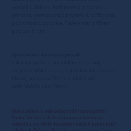
odvádění vlhkosti. Rošt postele je tvořen 12
příčkami, které jsou spojeny textilií, příčky roštu
jsou z masivu borovice. Mezery mezi příčkami
jsou cca 11 cm.
Zpracování - lakovaná postel:
Lakované postele jsou oblíbené pro svůj
elegantní vzhled a odolnost. Lakovaný povrch je
hladký, snadno se čistí a je odolný vůči
poškrábání a opotřebení.
Máte zájem o velkoobchodní spolupráci?
Nebo chcete získat zajímavou cenovou
nabídku na větší množství našich produktů?
Obchodníkům a firmám, nabízíme možnost