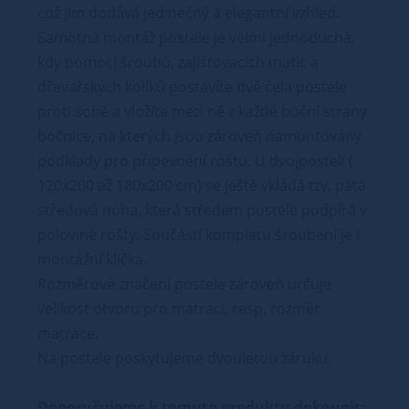
což jim dodává jedinečný a elegantní vzhled.
Samotná montáž postele je velmi jednoduchá,
kdy pomocí šroubů, zajišťovacích matic a
dřevařských kolíků postavíte dvě čela postele
proti sobě a vložíte mezi ně z každé boční strany
bočnice, na kterých jsou zároveň namontovány
podklady pro připevnění roštu. U dvojpostelí (
120x200 až 180x200 cm) se ještě vkládá tzv. pátá
středová noha, která středem postele podpírá v
polovině rošty. Součástí kompletu šroubení je i
montážní klička.
Rozměrové značení postele zároveň určuje
velikost otvoru pro matraci, resp. rozměr
matrace.
Na postele poskytujeme dvouletou záruku.
Doporučujeme k tomuto produktu dokoupit: