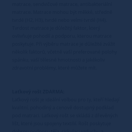
matrace, sendvičové matrace, antibakteriální
matrace. Matrace mohou být měkké, středně
tvrdé (H2, H3), tvrdé nebo velmi tvrdé (H4).
Tvrdost matrace je důležitý faktor, který
ovlivňuje pohodlí a podporu, kterou matrace
poskytuje. Při výběru matrace je důležité zvážit
několik faktorů, včetně vaší preferované polohy
spánku, vaší tělesné hmotnosti a jakékoliv
zdravotní problémy, které můžete mít.
Laťkový rošt ZDARMA:
Laťkový rošt je ideální volbou pro ty, kteří hledají
kvalitní, pohodlný a cenově dostupný podklad
pod matraci. Laťkový rošt se skládá z dřevěných
lišt, které jsou spojeny textilií. Rošt poskytuje
dobrou podporu těla, cirkulaci vzduchu a