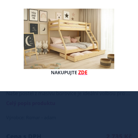
Nové
ZDE
NAKUPUJTE
Naše postel z masivu borovice je ideální volbou pro ty, kteří hledají kombinaci pevnosti, funkčnosti a estetického vzhledu. Vyberte si svou variantu ještě dnes! Součástí postele je také laťový rošt, který zajišťuje optimální podporu a komfort během spánku. Tato pevná a stabilní postel je vyrobena z masivního dřeva borovice o síle 25 - 28 mm, což zaručuje její stabilitu a dlouhou životnost Postel je opatřena dvěma vrstvami bezbarvého ekologického a zdravotně nezávadného laku, který zvyšuje odolnost proti opotřebení a zároveň zdůrazňuje přirozenou krásu dřeva. K dispozici jsou také barevné varianty v odstínech olše, dubu a ořechu. Tyto varianty jsou nejprve mořeny ve výše zmíněných odstínech a následně dvakrát lakovány průhledným lakem, což jim dodává jedinečný a elegantní vzhled. Samotná montáž postele je velmi jednoduchá, kdy pomocí šroubů, zajišťovacích matic a dřevařských kolíků postavíte dvě čela postele proti sobě a vložíte mezi ně z každé boční strany bočnice, na kterých jsou zároveň namontovány podklady pro připevnění roštu. U dvojpostelí ( 120x200 až 180x200 cm) se ještě vkládá tzv. pátá středová noha, která středem postele podpírá v polovině rošty. Součástí kompletu šroubení je i montážní klička. Rozměrové značení postele zároveň určuje velikost otvoru pro matraci, resp. rozměr matrace. Na postele poskytujeme dvouletou záruku. Doporučujeme k tomuto produktu dokoupit: Matrace - nakupujte - ZDE Prostěradla - nakupujte - ZDE Úložný prostor - nakupujte - ZDE Noční stolky, komody atd. - nakupujte - ZDE Přikrývky, polštáře, chrániče, toppery - nakupujte - ZDE Rozměry postele: Rozměry postele jsou klíčové pro pohodlí a funkčnost ložnice. Výška postele by měla být taková, abyste mohli snadno vstávat a lehat. Rozměry postele mohou ovlivnit celkový vzhled a funkčnost vaší ložnice. V naší nabídce naleznete i postele zvýšené. To je obzvláště důležité pro starší osoby nebo osoby s omezenou pohyblivostí. Rozměry postele 80x200 cm a 90x200 cm jsou obecně považovány za standardní pro jednolůžko. Tyto rozměry postele jsou ideální pro jednotlivce a najdou uplatnění v ložnici, studentském pokoji, pokoji pro hosty a dalších pokojích. Námi nabízené postele, lze doplnit matrací, nočními stolky, komodou, skříní i úložným prostorem. Postele o rozměru 120x200 cm a 140x200 cm jsou považovány za velmi komfortní jednolůžka. Tento rozměr postele je ideální pro jednotlivce, kteří hledají více prostoru než standardní jednolůžko nabízí. Rozměry postele 160x200 cm a 180x200 cm jsou považovány za standardní pro dvoulůžkovou postel. Před nákupem postele se ujistěte, že máte dostatek místa ve své ložnici. Materiál postele: Masiv borovice je typ dřeva, který je známý svou dobrou pevností a dlouhou trvanlivostí. Borovicové dřevo se řadí mezi měkké dřeviny. Je o malinko tvrdší než masivní smrk, ale lépe se opracovává. Borovicové dřevo vyniká krásnou barvou a okouzlující kresbou. Má světlou barvu, která díky obsahu jádra místy přechází až do oranžovo hnědého nebo načervenalého odstínu. Tento materiál je často používán v nábytkářství, například pro výrobu postelí nebo knihoven. Výrobky z masivu borovice jsou oblíbené pro svůj přírodní vzhled a trvanlivost. Typ postele: Klasická postel je typ postele, který se skládá ze tří základních částí: rámu, roštu a matrace. Rám postele může být vyroben z různých materiálů, včetně dřeva, kovu nebo laminátu. Do rámu se vkládá rošt. Matrace je položena na rošt a může být vyrobena z různých materiálů, včetně pěny, latexu nebo pružin. Matrace: Velikost matrace by měla odpovídat rozměrům postele. Matrace se dělí podle materiálu výroby na matrace z PUR pěny, matrace z HR pěny, matrace z líné pěny, pružinové matrace, taštičkové matrace, latexové matrace, lamelové matrace, sendvičové matrace, antibakteriální matrace. Matrace mohou být měkké, středně tvrdé (H2, H3), tvrdé nebo velmi tvrdé (H4). Tvrdost matrace je důležitý faktor, který ovlivňuje pohodlí a podporu, kterou matrace poskytuje. Při výběru matrace je důležité zvážit několik faktorů, včetně vaší preferované polohy spánku, vaší tělesné hmotnosti a jakékoliv zdravotní problémy, které můžete mít. Laťkový rošt ZDARMA: Laťkový rošt je ideální volbou pro ty, kteří hledají kvalitní, pohodlný a cenově dostupný podklad pod matraci. Laťkový rošt se skládá z dřevěných lišt, které jsou spojeny textilií. Rošt poskytuje dobrou podporu těla, cirkulaci vzduchu a odvádění vlhkosti. Rošt postele je tvořen 12 příčkami, které jsou spojeny textilií, příčky roštu jsou z masivu borovice. Mezery mezi příčkami jsou cca 11 cm. Zpracování - lakovaná postel: Lakované postele jsou oblíbené pro svůj elegantní vzhled a odolnost. Lakovaný povrch je hladký, snadno se čistí a je odolný vůči poškrábání a opotřebení. Máte zájem o velkoobchodní spolupráci? Nebo chcete získat zajímavou cenovou nabídku na větší množství našich produktů? Obchodníkům a firmám, nabízíme možnost nákupu na velkoobchodní ceny. Zašlete poptávku na ondera@seznam.cz, velice rádi se Vám budeme věnovat. Popřípadě se zaregistrujte se ( " UŽIVATEL " - v horní liště ), vyplníte osobní údaje a zakliknete " MÁME ZÁJEM O VELKOOBCHODNÍ SPOLUPRÁCI " a zadáte fakturační údaje. Po jejich kontrole, Vám bude povolen přístup do velkoobchodu.
Celý popis produktu
Výrobce: Romar - adam
Cena s DPH
2 735 Kč