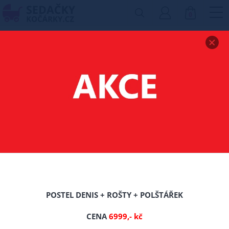
0
Zobrazit drobečkovou navigaci
POSTEL Z MASIVU
BOROVICE ADAM
160X200 CM + ROŠT
ZDARMA
-0%
POSTEL DENIS + ROŠTY + POLŠTÁŘEK
TIP
CENA
6999,- kč