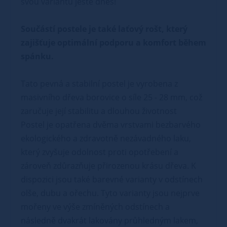
svou variantu ještě dnes!
Součástí postele je také laťový rošt, který
zajišťuje optimální podporu a komfort během
spánku.
Tato pevná a stabilní postel je vyrobena z
masivního dřeva borovice o síle 25 - 28 mm, což
zaručuje její stabilitu a dlouhou životnost
Postel je opatřena dvěma vrstvami bezbarvého
ekologického a zdravotně nezávadného laku,
který zvyšuje odolnost proti opotřebení a
zároveň zdůrazňuje přirozenou krásu dřeva. K
dispozici jsou také barevné varianty v odstínech
olše, dubu a ořechu. Tyto varianty jsou nejprve
mořeny ve výše zmíněných odstínech a
následně dvakrát lakovány průhledným lakem,