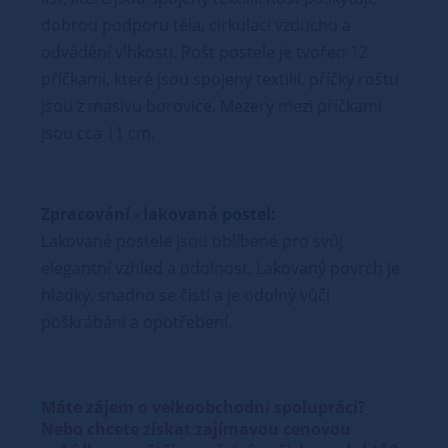
dobrou podporu těla, cirkulaci vzduchu a
odvádění vlhkosti. Rošt postele je tvořen 12
příčkami, které jsou spojeny textilií, příčky roštu
jsou z masivu borovice. Mezery mezi příčkami
jsou cca 11 cm.
Zpracování - lakovaná postel:
Lakované postele jsou oblíbené pro svůj
elegantní vzhled a odolnost. Lakovaný povrch je
hladký, snadno se čistí a je odolný vůči
poškrábání a opotřebení.
Máte zájem o velkoobchodní spolupráci?
Nebo chcete získat zajímavou cenovou