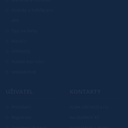
Stolečky a židličky pro
děti
Tipy na dárky
Mazlíčci
VÝPRODEJ
Postele bez roštu
Velkoobchod
UŽIVATEL
KONTAKTY
Přihlášení
ALMA OBCHOD s.r.o
Registrace
Na zbytkách 83
Zapomenuté heslo
Staré Město u Frýdku-