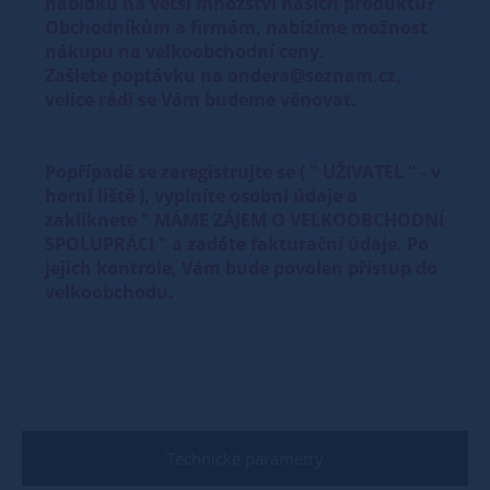
nabídku na větší množství našich produktů?
Obchodníkům a firmám, nabízíme možnost
nákupu na velkoobchodní ceny.
Zašlete poptávku na ondera@seznam.cz,
velice rádi se Vám budeme věnovat.
Popřípadě se zaregistrujte se ( " UŽIVATEL " - v
horní liště ), vyplníte osobní údaje a
zakliknete " MÁME ZÁJEM O VELKOOBCHODNÍ
SPOLUPRÁCI " a zadáte fakturační údaje. Po
jejich kontrole, Vám bude povolen přístup do
velkoobchodu.
Technické parametry