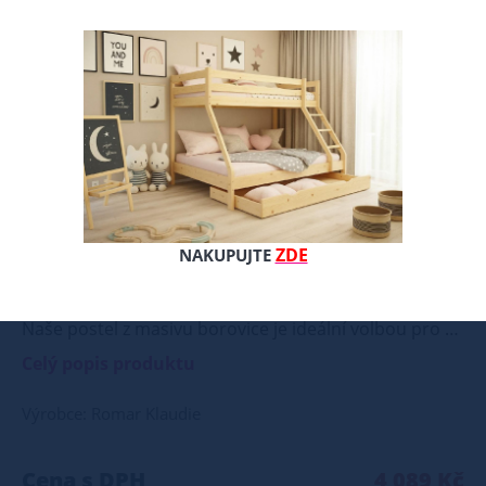
ZDE
NAKUPUJTE
Naše postel z masivu borovice je ideální volbou pro ty, kteří hledají kombinaci pevnosti, funkčnosti a estetického vzhledu. Vyberte si svou variantu ještě dnes! Součástí postele je také laťový rošt, který zajišťuje optimální podporu a komfort během spánku. Tato pevná a stabilní postel je vyrobena z masivního dřeva borovice o síle 25 - 28 mm, což zaručuje její stabilitu a dlouhou životnost Postel je opatřena dvěma vrstvami bezbarvého ekologického a zdravotně nezávadného laku, který zvyšuje odolnost proti opotřebení a zároveň zdůrazňuje přirozenou krásu dřeva. K dispozici jsou také barevné varianty v odstínech olše, dubu a ořechu. Tyto varianty jsou nejprve mořeny ve výše zmíněných odstínech a následně dvakrát lakovány průhledným lakem, což jim dodává jedinečný a elegantní vzhled. Samotná montáž postele je velmi jednoduchá, kdy pomocí šroubů, zajišťovacích matic a dřevařských kolíků postavíte dvě čela postele proti sobě a vložíte mezi ně z každé boční strany bočnice, na kterých jsou zároveň namontovány podklady pro připevnění roštu. U dvojpostelí ( 120x200 až 180x200 cm) se ještě vkládá tzv. pátá středová noha, která středem postele podpírá v polovině rošty. Součástí kompletu šroubení je i montážní klička. Rozměrové značení postele zároveň určuje velikost otvoru pro matraci, resp. rozměr matrace. Na postele poskytujeme dvouletou záruku. Doporučujeme k tomuto produktu dokoupit: Matrace - nakupujte - ZDE Prostěradla - nakupujte - ZDE Úložný prostor - nakupujte - ZDE Noční stolky, komody atd. - nakupujte - ZDE Přikrývky, polštáře, chrániče, toppery - nakupujte - ZDE Rozměry postele: Rozměry postele jsou klíčové pro pohodlí a funkčnost ložnice. Výška postele by měla být taková, abyste mohli snadno vstávat a lehat. Rozměry postele mohou ovlivnit celkový vzhled a funkčnost vaší ložnice. V naší nabídce naleznete i postele zvýšené. To je obzvláště důležité pro starší osoby nebo osoby s omezenou pohyblivostí. Rozměry postele 80x200 cm a 90x200 cm jsou obecně považovány za standardní pro jednolůžko. Tyto rozměry postele jsou ideální pro jednotlivce a najdou uplatnění v ložnici, studentském pokoji, pokoji pro hosty a dalších pokojích. Námi nabízené postele, lze doplnit matrací, nočními stolky, komodou, skříní i úložným prostorem. Postele o rozměru 120x200 cm a 140x200 cm jsou považovány za velmi komfortní jednolůžka. Tento rozměr postele je ideální pro jednotlivce, kteří hledají více prostoru než standardní jednolůžko nabízí. Rozměry postele 160x200 cm a 180x200 cm jsou považovány za standardní pro dvoulůžkovou postel. Před nákupem postele se ujistěte, že máte dostatek místa ve své ložnici. Materiál postele: Masiv borovice je typ dřeva, který je známý svou dobrou pevností a dlouhou trvanlivostí. Borovicové dřevo se řadí mezi měkké dřeviny. Je o malinko tvrdší než masivní smrk, ale lépe se opracovává. Borovicové dřevo vyniká krásnou barvou a okouzlující kresbou. Má světlou barvu, která díky obsahu jádra místy přechází až do oranžovo hnědého nebo načervenalého odstínu. Tento materiál je často používán v nábytkářství, například pro výrobu postelí nebo knihoven. Výrobky z masivu borovice jsou oblíbené pro svůj přírodní vzhled a trvanlivost. Typ postele: Klasická postel je typ postele, který se skládá ze tří základních částí: rámu, roštu a matrace. Rám postele může být vyroben z různých materiálů, včetně dřeva, kovu nebo laminátu. Do rámu se vkládá rošt. Matrace je položena na rošt a může být vyrobena z různých materiálů, včetně pěny, latexu nebo pružin. Matrace: Velikost matrace by měla odpovídat rozměrům postele. Matrace se dělí podle materiálu výroby na matrace z PUR pěny, matrace z HR pěny, matrace z líné pěny, pružinové matrace, taštičkové matrace, latexové matrace, lamelové matrace, sendvičové matrace, antibakteriální matrace. Matrace mohou být měkké, středně tvrdé (H2, H3), tvrdé nebo velmi tvrdé (H4). Tvrdost matrace je důležitý faktor, který ovlivňuje pohodlí a podporu, kterou matrace poskytuje. Při výběru matrace je důležité zvážit několik faktorů, včetně vaší preferované polohy spánku, vaší tělesné hmotnosti a jakékoliv zdravotní problémy, které můžete mít. Laťkový rošt ZDARMA: Laťkový rošt je ideální volbou pro ty, kteří hledají kvalitní, pohodlný a cenově dostupný podklad pod matraci. Laťkový rošt se skládá z dřevěných lišt, které jsou spojeny textilií. Rošt poskytuje dobrou podporu těla, cirkulaci vzduchu a odvádění vlhkosti. Rošt postele je tvořen 12 příčkami, které jsou spojeny textilií, příčky roštu jsou z masivu borovice. Mezery mezi příčkami jsou cca 11 cm. Zpracování - lakovaná postel: Lakované postele jsou oblíbené pro svůj elegantní vzhled a odolnost. Lakovaný povrch je hladký, snadno se čistí a je odolný vůči poškrábání a opotřebení. Máte zájem o velkoobchodní spolupráci? Nebo chcete získat zajímavou cenovou nabídku na větší množství našich produktů? Obchodníkům a firmám, nabízíme možnost nákupu na velkoobchodní ceny. Zašlete poptávku na ondera@seznam.cz, velice rádi se Vám budeme věnovat. Popřípadě se zaregistrujte se ( " UŽIVATEL " - v horní liště ), vyplníte osobní údaje a zakliknete " MÁME ZÁJEM O VELKOOBCHODNÍ SPOLUPRÁCI " a zadáte fakturační údaje. Po jejich kontrole, Vám bude povolen přístup do velkoobchodu.
Celý popis produktu
Výrobce: Romar Klaudie
Cena s DPH
4 089 Kč