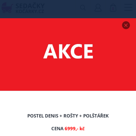
0
Zobrazit drobečkovou navigaci
POSTEL Z MASIVU
BOROVICE BOHDANA
160X200 OLŠE + ROŠT
ZDARMA
POSTEL DENIS + ROŠTY + POLŠTÁŘEK
CENA
6999,- kč