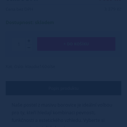
Cena bez DPH
3 379 Kč
Dostupnost: skladem
+ DO KOŠÍKU
Kat. číslo: klaudia160olše
Popis produktu
Naše postel z masivu borovice je ideální volbou
pro ty, kteří hledají kombinaci pevnosti,
funkčnosti a estetického vzhledu. Vyberte si