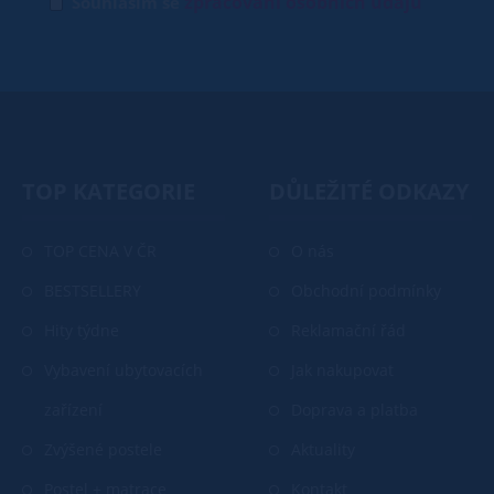
zpracování osobních údajů
Souhlasím se
TOP KATEGORIE
DŮLEŽITÉ ODKAZY
TOP CENA V ČR
O nás
BESTSELLERY
Obchodní podmínky
Hity týdne
Reklamační řád
Vybavení ubytovacích
Jak nakupovat
zařízení
Doprava a platba
Zvýšené postele
Aktuality
Postel + matrace
Kontakt