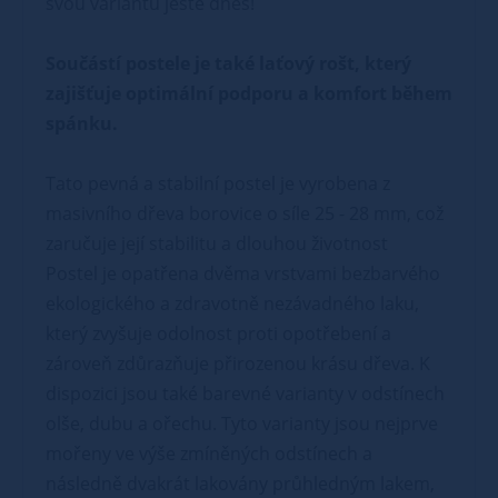
svou variantu ještě dnes!
Součástí postele je také laťový rošt, který
zajišťuje optimální podporu a komfort během
spánku.
Tato pevná a stabilní postel je vyrobena z
masivního dřeva borovice o síle 25 - 28 mm, což
zaručuje její stabilitu a dlouhou životnost
Postel je opatřena dvěma vrstvami bezbarvého
ekologického a zdravotně nezávadného laku,
který zvyšuje odolnost proti opotřebení a
zároveň zdůrazňuje přirozenou krásu dřeva. K
dispozici jsou také barevné varianty v odstínech
olše, dubu a ořechu. Tyto varianty jsou nejprve
mořeny ve výše zmíněných odstínech a
následně dvakrát lakovány průhledným lakem,