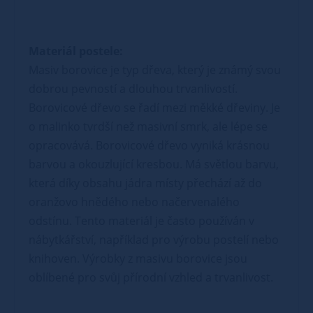
Materiál postele:
Masiv borovice je typ dřeva, který je známý svou
dobrou pevností a dlouhou trvanlivostí.
Borovicové dřevo se řadí mezi měkké dřeviny. Je
o malinko tvrdší než masivní smrk, ale lépe se
opracovává. Borovicové dřevo vyniká krásnou
barvou a okouzlující kresbou. Má světlou barvu,
která díky obsahu jádra místy přechází až do
oranžovo hnědého nebo načervenalého
odstínu. Tento materiál je často používán v
nábytkářství, například pro výrobu postelí nebo
knihoven. Výrobky z masivu borovice jsou
oblíbené pro svůj přírodní vzhled a trvanlivost.