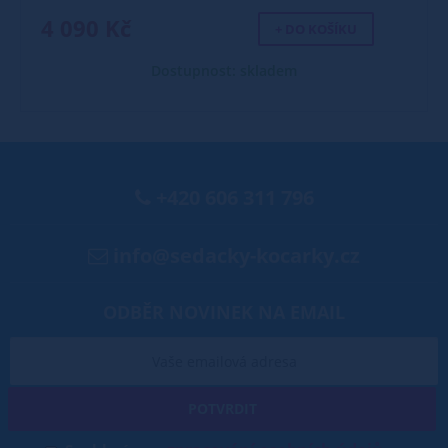
4 090 Kč
+ DO KOŠÍKU
Dostupnost: skladem
+420 606 311 796
info@sedacky-kocarky.cz
ODBĚR NOVINEK NA EMAIL
POTVRDIT