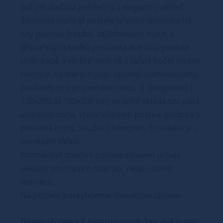
což jim dodává jedinečný a elegantní vzhled.
Samotná montáž postele je velmi jednoduchá,
kdy pomocí šroubů, zajišťovacích matic a
dřevařských kolíků postavíte dvě čela postele
proti sobě a vložíte mezi ně z každé boční strany
bočnice, na kterých jsou zároveň namontovány
podklady pro připevnění roštu. U dvojpostelí (
120x200 až 180x200 cm) se ještě vkládá tzv. pátá
středová noha, která středem postele podpírá v
polovině rošty. Součástí kompletu šroubení je i
montážní klička.
Rozměrové značení postele zároveň určuje
velikost otvoru pro matraci, resp. rozměr
matrace.
Na postele poskytujeme dvouletou záruku.
Doporučujeme k tomuto produktu dokoupit: