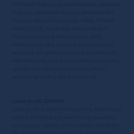
taštičkové matrace, latexové matrace, lamelové
matrace, sendvičové matrace, antibakteriální
matrace. Matrace mohou být měkké, středně
tvrdé (H2, H3), tvrdé nebo velmi tvrdé (H4).
Tvrdost matrace je důležitý faktor, který
ovlivňuje pohodlí a podporu, kterou matrace
poskytuje. Při výběru matrace je důležité zvážit
několik faktorů, včetně vaší preferované polohy
spánku, vaší tělesné hmotnosti a jakékoliv
zdravotní problémy, které můžete mít.
Laťkový rošt ZDARMA:
Laťkový rošt je ideální volbou pro ty, kteří hledají
kvalitní, pohodlný a cenově dostupný podklad
pod matraci. Laťkový rošt se skládá z dřevěných
lišt, které jsou spojeny textilií. Rošt poskytuje