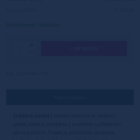
Cena bez DPH
3 140 Kč
Dostupnost: skladem
+ DO KOŠÍKU
Kat. číslo: Halle 160
Popis produktu
Zvýšená postel
z masivu borovice je moderní
postel, která je vyráběna z kvalitního a přírodního
dřeva borovice. Postel je povrchově upravena