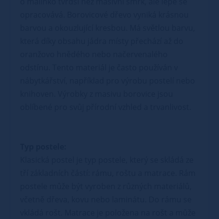
o malinko tvrdší než masivní smrk, ale lépe se
opracovává. Borovicové dřevo vyniká krásnou
barvou a okouzlující kresbou. Má světlou barvu,
která díky obsahu jádra místy přechází až do
oranžovo hnědého nebo načervenalého
odstínu. Tento materiál je často používán v
nábytkářství, například pro výrobu postelí nebo
knihoven. Výrobky z masivu borovice jsou
oblíbené pro svůj přírodní vzhled a trvanlivost.
Typ postele:
Klasická postel je typ postele, který se skládá ze
tří základních částí: rámu, roštu a matrace. Rám
postele může být vyroben z různých materiálů,
včetně dřeva, kovu nebo laminátu. Do rámu se
vkládá rošt. Matrace je položena na rošt a může