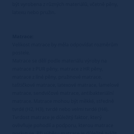
být vyrobena z různých materiálů, včetně pěny,
latexu nebo pružin.
Matrace:
Velikost matrace by měla odpovídat rozměrům
postele.
Matrace se dělí podle materiálu výroby na
matrace z PUR pěny, matrace z HR pěny,
matrace z líné pěny, pružinové matrace,
taštičkové matrace, latexové matrace, lamelové
matrace, sendvičové matrace, antibakteriální
matrace. Matrace mohou být měkké, středně
tvrdé (H2, H3), tvrdé nebo velmi tvrdé (H4).
Tvrdost matrace je důležitý faktor, který
ovlivňuje pohodlí a podporu, kterou matrace
poskytuje. Při výběru matrace je důležité zvážit