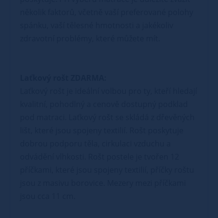
několik faktorů, včetně vaší preferované polohy
spánku, vaší tělesné hmotnosti a jakékoliv
zdravotní problémy, které můžete mít.
Laťkový rošt ZDARMA:
Laťkový rošt je ideální volbou pro ty, kteří hledají
kvalitní, pohodlný a cenově dostupný podklad
pod matraci. Laťkový rošt se skládá z dřevěných
lišt, které jsou spojeny textilií. Rošt poskytuje
dobrou podporu těla, cirkulaci vzduchu a
odvádění vlhkosti. Rošt postele je tvořen 12
příčkami, které jsou spojeny textilií, příčky roštu
jsou z masivu borovice. Mezery mezi příčkami
jsou cca 11 cm.