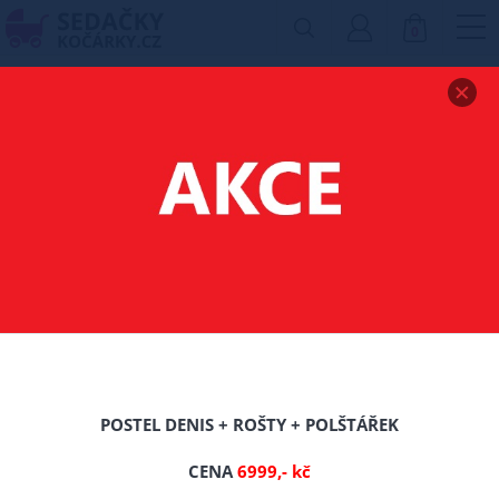
0
Zobrazit drobečkovou navigaci
ZVÝŠENÁ POSTEL Z
MASIVU HALLE
160X200 CM + ROŠT
ZDARMA
-0%
POSTEL DENIS + ROŠTY + POLŠTÁŘEK
Nové
CENA
6999,- kč