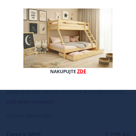
ZDE
NAKUPUJTE
Zvýšená postel z masivu borovice je moderní postel, která je vyráběna z kvalitního a přírodního dřeva borovice. Postel je povrchově upravena kvalitním ekologickým vodou ředitelným lakem, který je zdravotně nezávadný. Tento lak chrání dřevo před vlhkostí a mechanickým poškozením. Postel poskytuje zvýšenou polohu lehu ve výši cca 34 cm, což je vhodné nejen pro seniory, ale také pro osoby s problémy pohybového aparátu. Naše postel z masivu borovice je ideální volbou pro ty, kteří hledají kombinaci pevnosti, funkčnosti a estetického vzhledu. Vyberte si svou variantu ještě dnes! Součástí postele je také laťový rošt, který zajišťuje optimální podporu a komfort během spánku. Tato pevná a stabilní postel je vyrobena z masivního dřeva borovice o síle 25 - 28 mm, což zaručuje její stabilitu a dlouhou životnost Postel je opatřena dvěma vrstvami bezbarvého ekologického a zdravotně nezávadného laku, který zvyšuje odolnost proti opotřebení a zároveň zdůrazňuje přirozenou krásu dřeva. K dispozici jsou také barevné varianty v odstínech olše, dubu a ořechu. Tyto varianty jsou nejprve mořeny ve výše zmíněných odstínech a následně dvakrát lakovány průhledným lakem, což jim dodává jedinečný a elegantní vzhled. Samotná montáž postele je velmi jednoduchá, kdy pomocí šroubů, zajišťovacích matic a dřevařských kolíků postavíte dvě čela postele proti sobě a vložíte mezi ně z každé boční strany bočnice, na kterých jsou zároveň namontovány podklady pro připevnění roštu. U dvojpostelí ( 120x200 až 180x200 cm) se ještě vkládá tzv. pátá středová noha, která středem postele podpírá v polovině rošty. Součástí kompletu šroubení je i montážní klička. Rozměrové značení postele zároveň určuje velikost otvoru pro matraci, resp. rozměr matrace. Na postele poskytujeme dvouletou záruku. Doporučujeme k tomuto produktu dokoupit: Matrace - nakupujte - ZDE Prostěradla - nakupujte - ZDE Úložný prostor - nakupujte - ZDE Noční stolky, komody atd. - nakupujte - ZDE Přikrývky, polštáře, chrániče, toppery - nakupujte - ZDE Rozměry postele: Rozměry postele jsou klíčové pro pohodlí a funkčnost ložnice. Výška postele by měla být taková, abyste mohli snadno vstávat a lehat. Rozměry postele mohou ovlivnit celkový vzhled a funkčnost vaší ložnice. V naší nabídce naleznete i postele zvýšené. To je obzvláště důležité pro starší osoby nebo osoby s omezenou pohyblivostí. Rozměry postele 80x200 cm a 90x200 cm jsou obecně považovány za standardní pro jednolůžko. Tyto rozměry postele jsou ideální pro jednotlivce a najdou uplatnění v ložnici, studentském pokoji, pokoji pro hosty a dalších pokojích. Námi nabízené postele, lze doplnit matrací, nočními stolky, komodou, skříní i úložným prostorem. Postele o rozměru 120x200 cm a 140x200 cm jsou považovány za velmi komfortní jednolůžka. Tento rozměr postele je ideální pro jednotlivce, kteří hledají více prostoru než standardní jednolůžko nabízí. Rozměry postele 160x200 cm a 180x200 cm jsou považovány za standardní pro dvoulůžkovou postel. Před nákupem postele se ujistěte, že máte dostatek místa ve své ložnici. Materiál postele: Masiv borovice je typ dřeva, který je známý svou dobrou pevností a dlouhou trvanlivostí. Borovicové dřevo se řadí mezi měkké dřeviny. Je o malinko tvrdší než masivní smrk, ale lépe se opracovává. Borovicové dřevo vyniká krásnou barvou a okouzlující kresbou. Má světlou barvu, která díky obsahu jádra místy přechází až do oranžovo hnědého nebo načervenalého odstínu. Tento materiál je často používán v nábytkářství, například pro výrobu postelí nebo knihoven. Výrobky z masivu borovice jsou oblíbené pro svůj přírodní vzhled a trvanlivost. Typ postele: Klasická postel je typ postele, který se skládá ze tří základních částí: rámu, roštu a matrace. Rám postele může být vyroben z různých materiálů, včetně dřeva, kovu nebo laminátu. Do rámu se vkládá rošt. Matrace je položena na rošt a může být vyrobena z různých materiálů, včetně pěny, latexu nebo pružin. Matrace: Velikost matrace by měla odpovídat rozměrům postele. Matrace se dělí podle materiálu výroby na matrace z PUR pěny, matrace z HR pěny, matrace z líné pěny, pružinové matrace, taštičkové matrace, latexové matrace, lamelové matrace, sendvičové matrace, antibakteriální matrace. Matrace mohou být měkké, středně tvrdé (H2, H3), tvrdé nebo velmi tvrdé (H4). Tvrdost matrace je důležitý faktor, který ovlivňuje pohodlí a podporu, kterou matrace poskytuje. Při výběru matrace je důležité zvážit několik faktorů, včetně vaší preferované polohy spánku, vaší tělesné hmotnosti a jakékoliv zdravotní problémy, které můžete mít. Laťkový rošt ZDARMA: Laťkový rošt je ideální volbou pro ty, kteří hledají kvalitní, pohodlný a cenově dostupný podklad pod matraci. Laťkový rošt se skládá z dřevěných lišt, které jsou spojeny textilií. Rošt poskytuje dobrou podporu těla, cirkulaci vzduchu a odvádění vlhkosti. Rošt postele je tvořen 12 příčkami, které jsou spojeny textilií, příčky roštu jsou z masivu borovice. Mezery mezi příčkami jsou cca 11 cm. Zpracování - lakovaná postel: Lakované postele jsou oblíbené pro svůj elegantní vzhled a odolnost. Lakovaný povrch je hladký, snadno se čistí a je odolný vůči poškrábání a opotřebení. Máte zájem o velkoobchodní spolupráci? Nebo chcete získat zajímavou cenovou nabídku na větší množství našich produktů? Obchodníkům a firmám, nabízíme možnost nákupu na velkoobchodní ceny. Zašlete poptávku na ondera@seznam.cz, velice rádi se Vám budeme věnovat. Popřípadě se zaregistrujte se ( " UŽIVATEL " - v horní liště ), vyplníte osobní údaje a zakliknete " MÁME ZÁJEM O VELKOOBCHODNÍ SPOLUPRÁCI " a zadáte fakturační údaje. Po jejich kontrole, Vám bude povolen přístup do velkoobchodu.
Celý popis produktu
Výrobce: Makov halle
Cena s DPH
3 799 Kč