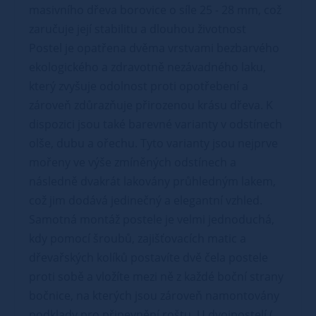
masivního dřeva borovice o síle 25 - 28 mm, což
zaručuje její stabilitu a dlouhou životnost
Postel je opatřena dvěma vrstvami bezbarvého
ekologického a zdravotně nezávadného laku,
který zvyšuje odolnost proti opotřebení a
zároveň zdůrazňuje přirozenou krásu dřeva. K
dispozici jsou také barevné varianty v odstínech
olše, dubu a ořechu. Tyto varianty jsou nejprve
mořeny ve výše zmíněných odstínech a
následně dvakrát lakovány průhledným lakem,
což jim dodává jedinečný a elegantní vzhled.
Samotná montáž postele je velmi jednoduchá,
kdy pomocí šroubů, zajišťovacích matic a
dřevařských kolíků postavíte dvě čela postele
proti sobě a vložíte mezi ně z každé boční strany
bočnice, na kterých jsou zároveň namontovány
podklady pro připevnění roštu. U dvojpostelí (