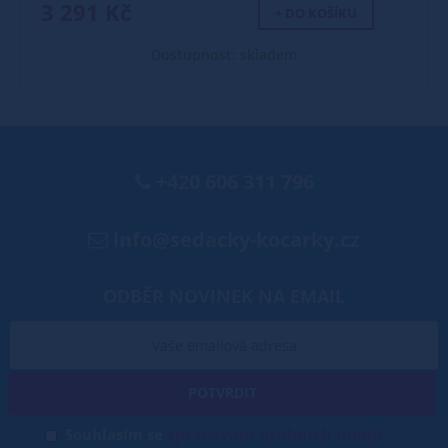
3 291 Kč
+ DO KOŠÍKU
Dostupnost: skladem
+420 606 311 796
info@sedacky-kocarky.cz
ODBĚR NOVINEK NA EMAIL
POTVRDIT
zpracování osobních údajů
Souhlasím se