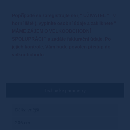
Popřípadě se zaregistrujte se ( " UŽIVATEL " - v
horní liště ), vyplníte osobní údaje a zakliknete "
MÁME ZÁJEM O VELKOOBCHODNÍ
SPOLUPRÁCI " a zadáte fakturační údaje. Po
jejich kontrole, Vám bude povolen přístup do
velkoobchodu.
Technické parametry
Délka vnější
206 cm