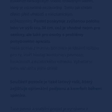
kvalitním ekologickým vodou ředitelným lakem,
který je zdravotně nezávadný. Tento lak chrání
dřevo před vlhkostí a mechanickým
poškozením.
Postel poskytuje zvýšenou polohu
lehu ve výši cca 34 cm, což je vhodné nejen pro
seniory, ale také pro osoby s problémy
pohybového aparátu.
Naše postel z masivu borovice je ideální volbou
pro ty, kteří hledají kombinaci pevnosti,
funkčnosti a estetického vzhledu. Vyberte si
svou variantu ještě dnes!
Součástí postele je také laťový rošt, který
zajišťuje optimální podporu a komfort během
spánku.
Tato pevná a stabilní postel je vyrobena z