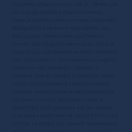
masivního dřeva borovice o síle 25 - 28 mm, což
zaručuje její stabilitu a dlouhou životnost
Postel je opatřena dvěma vrstvami bezbarvého
ekologického a zdravotně nezávadného laku,
který zvyšuje odolnost proti opotřebení a
zároveň zdůrazňuje přirozenou krásu dřeva. K
dispozici jsou také barevné varianty v odstínech
olše, dubu a ořechu. Tyto varianty jsou nejprve
mořeny ve výše zmíněných odstínech a
následně dvakrát lakovány průhledným lakem,
což jim dodává jedinečný a elegantní vzhled.
Samotná montáž postele je velmi jednoduchá,
kdy pomocí šroubů, zajišťovacích matic a
dřevařských kolíků postavíte dvě čela postele
proti sobě a vložíte mezi ně z každé boční strany
bočnice, na kterých jsou zároveň namontovány
podklady pro připevnění roštu. U dvojpostelí (