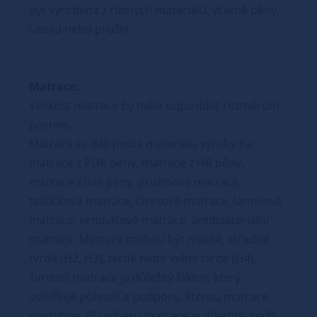
být vyrobena z různých materiálů, včetně pěny,
latexu nebo pružin.
Matrace:
Velikost matrace by měla odpovídat rozměrům
postele.
Matrace se dělí podle materiálu výroby na
matrace z PUR pěny, matrace z HR pěny,
matrace z líné pěny, pružinové matrace,
taštičkové matrace, latexové matrace, lamelové
matrace, sendvičové matrace, antibakteriální
matrace. Matrace mohou být měkké, středně
tvrdé (H2, H3), tvrdé nebo velmi tvrdé (H4).
Tvrdost matrace je důležitý faktor, který
ovlivňuje pohodlí a podporu, kterou matrace
poskytuje. Při výběru matrace je důležité zvážit