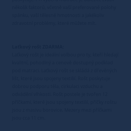
několik faktorů, včetně vaší preferované polohy
spánku, vaší tělesné hmotnosti a jakékoliv
zdravotní problémy, které můžete mít.
Laťkový rošt ZDARMA:
Laťkový rošt je ideální volbou pro ty, kteří hledají
kvalitní, pohodlný a cenově dostupný podklad
pod matraci. Laťkový rošt se skládá z dřevěných
lišt, které jsou spojeny textilií. Rošt poskytuje
dobrou podporu těla, cirkulaci vzduchu a
odvádění vlhkosti. Rošt postele je tvořen 12
příčkami, které jsou spojeny textilií, příčky roštu
jsou z masivu borovice. Mezery mezi příčkami
jsou cca 11 cm.