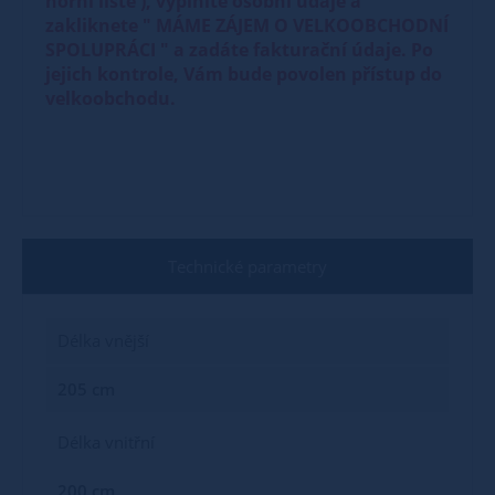
horní liště ), vyplníte osobní údaje a
zakliknete " MÁME ZÁJEM O VELKOOBCHODNÍ
SPOLUPRÁCI " a zadáte fakturační údaje. Po
jejich kontrole, Vám bude povolen přístup do
velkoobchodu.
Technické parametry
Délka vnější
205 cm
Délka vnitřní
200 cm