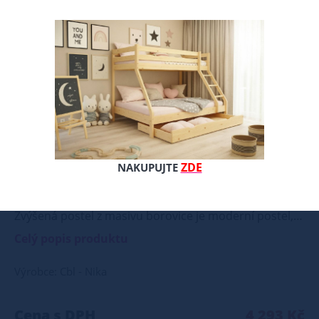
ZDE
NAKUPUJTE
Zvýšená postel z masivu borovice je moderní postel, která je vyráběna z kvalitního a přírodního dřeva borovice. Postel je povrchově upravena kvalitním ekologickým vodou ředitelným lakem, který je zdravotně nezávadný. Tento lak chrání dřevo před vlhkostí a mechanickým poškozením. Postel poskytuje zvýšenou polohu lehu ve výši cca 34 cm, což je vhodné nejen pro seniory, ale také pro osoby s problémy pohybového aparátu. Naše postel z masivu borovice je ideální volbou pro ty, kteří hledají kombinaci pevnosti, funkčnosti a estetického vzhledu. Vyberte si svou variantu ještě dnes! Součástí postele je také laťový rošt, který zajišťuje optimální podporu a komfort během spánku. Tato pevná a stabilní postel je vyrobena z masivního dřeva borovice o síle 25 - 28 mm, což zaručuje její stabilitu a dlouhou životnost Postel je opatřena dvěma vrstvami bezbarvého ekologického a zdravotně nezávadného laku, který zvyšuje odolnost proti opotřebení a zároveň zdůrazňuje přirozenou krásu dřeva. K dispozici jsou také barevné varianty v odstínech olše, dubu a ořechu. Tyto varianty jsou nejprve mořeny ve výše zmíněných odstínech a následně dvakrát lakovány průhledným lakem, což jim dodává jedinečný a elegantní vzhled. Samotná montáž postele je velmi jednoduchá, kdy pomocí šroubů, zajišťovacích matic a dřevařských kolíků postavíte dvě čela postele proti sobě a vložíte mezi ně z každé boční strany bočnice, na kterých jsou zároveň namontovány podklady pro připevnění roštu. U dvojpostelí ( 120x200 až 180x200 cm) se ještě vkládá tzv. pátá středová noha, která středem postele podpírá v polovině rošty. Součástí kompletu šroubení je i montážní klička. Rozměrové značení postele zároveň určuje velikost otvoru pro matraci, resp. rozměr matrace. Na postele poskytujeme dvouletou záruku. Doporučujeme k tomuto produktu dokoupit: Matrace - nakupujte - ZDE Prostěradla - nakupujte - ZDE Úložný prostor - nakupujte - ZDE Noční stolky, komody atd. - nakupujte - ZDE Přikrývky, polštáře, chrániče, toppery - nakupujte - ZDE Rozměry postele: Rozměry postele jsou klíčové pro pohodlí a funkčnost ložnice. Výška postele by měla být taková, abyste mohli snadno vstávat a lehat. Rozměry postele mohou ovlivnit celkový vzhled a funkčnost vaší ložnice. V naší nabídce naleznete i postele zvýšené. To je obzvláště důležité pro starší osoby nebo osoby s omezenou pohyblivostí. Rozměry postele 80x200 cm a 90x200 cm jsou obecně považovány za standardní pro jednolůžko. Tyto rozměry postele jsou ideální pro jednotlivce a najdou uplatnění v ložnici, studentském pokoji, pokoji pro hosty a dalších pokojích. Námi nabízené postele, lze doplnit matrací, nočními stolky, komodou, skříní i úložným prostorem. Postele o rozměru 120x200 cm a 140x200 cm jsou považovány za velmi komfortní jednolůžka. Tento rozměr postele je ideální pro jednotlivce, kteří hledají více prostoru než standardní jednolůžko nabízí. Rozměry postele 160x200 cm a 180x200 cm jsou považovány za standardní pro dvoulůžkovou postel. Před nákupem postele se ujistěte, že máte dostatek místa ve své ložnici. Materiál postele: Masiv borovice je typ dřeva, který je známý svou dobrou pevností a dlouhou trvanlivostí. Borovicové dřevo se řadí mezi měkké dřeviny. Je o malinko tvrdší než masivní smrk, ale lépe se opracovává. Borovicové dřevo vyniká krásnou barvou a okouzlující kresbou. Má světlou barvu, která díky obsahu jádra místy přechází až do oranžovo hnědého nebo načervenalého odstínu. Tento materiál je často používán v nábytkářství, například pro výrobu postelí nebo knihoven. Výrobky z masivu borovice jsou oblíbené pro svůj přírodní vzhled a trvanlivost. Typ postele: Klasická postel je typ postele, který se skládá ze tří základních částí: rámu, roštu a matrace. Rám postele může být vyroben z různých materiálů, včetně dřeva, kovu nebo laminátu. Do rámu se vkládá rošt. Matrace je položena na rošt a může být vyrobena z různých materiálů, včetně pěny, latexu nebo pružin. Matrace: Velikost matrace by měla odpovídat rozměrům postele. Matrace se dělí podle materiálu výroby na matrace z PUR pěny, matrace z HR pěny, matrace z líné pěny, pružinové matrace, taštičkové matrace, latexové matrace, lamelové matrace, sendvičové matrace, antibakteriální matrace. Matrace mohou být měkké, středně tvrdé (H2, H3), tvrdé nebo velmi tvrdé (H4). Tvrdost matrace je důležitý faktor, který ovlivňuje pohodlí a podporu, kterou matrace poskytuje. Při výběru matrace je důležité zvážit několik faktorů, včetně vaší preferované polohy spánku, vaší tělesné hmotnosti a jakékoliv zdravotní problémy, které můžete mít. Laťkový rošt ZDARMA: Laťkový rošt je ideální volbou pro ty, kteří hledají kvalitní, pohodlný a cenově dostupný podklad pod matraci. Laťkový rošt se skládá z dřevěných lišt, které jsou spojeny textilií. Rošt poskytuje dobrou podporu těla, cirkulaci vzduchu a odvádění vlhkosti. Rošt postele je tvořen 12 příčkami, které jsou spojeny textilií, příčky roštu jsou z masivu borovice. Mezery mezi příčkami jsou cca 11 cm. Zpracování - lakovaná postel: Lakované postele jsou oblíbené pro svůj elegantní vzhled a odolnost. Lakovaný povrch je hladký, snadno se čistí a je odolný vůči poškrábání a opotřebení. Máte zájem o velkoobchodní spolupráci? Nebo chcete získat zajímavou cenovou nabídku na větší množství našich produktů? Obchodníkům a firmám, nabízíme možnost nákupu na velkoobchodní ceny. Zašlete poptávku na ondera@seznam.cz, velice rádi se Vám budeme věnovat. Popřípadě se zaregistrujte se ( " UŽIVATEL " - v horní liště ), vyplníte osobní údaje a zakliknete " MÁME ZÁJEM O VELKOOBCHODNÍ SPOLUPRÁCI " a zadáte fakturační údaje. Po jejich kontrole, Vám bude povolen přístup do velkoobchodu.
Celý popis produktu
Výrobce: Cbl - Nika
Cena s DPH
4 293 Kč