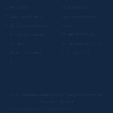
Registrace
Na zbytkách 83
Zapomenuté heslo
Staré Město u Frýdku-
Změna osobních údajů
Místku
Historie objednávek
+420 727 877 380
Cookies
info@sedacky-kocarky.cz
Ochrana osobních
Více kontaktů
údajů
© 2017
Sedačky-kočárky.cz
, Všechna práva vyhrazena.
Vytvořeno v
Eline.cz
,
,
PUR pěna
webdesign ostrava
tepelné čerpadla