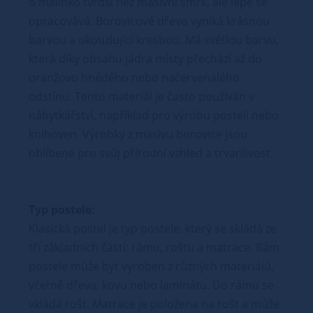
o malinko tvrdší než masivní smrk, ale lépe se
opracovává. Borovicové dřevo vyniká krásnou
barvou a okouzlující kresbou. Má světlou barvu,
která díky obsahu jádra místy přechází až do
oranžovo hnědého nebo načervenalého
odstínu. Tento materiál je často používán v
nábytkářství, například pro výrobu postelí nebo
knihoven. Výrobky z masivu borovice jsou
oblíbené pro svůj přírodní vzhled a trvanlivost.
Typ postele:
Klasická postel je typ postele, který se skládá ze
tří základních částí: rámu, roštu a matrace. Rám
postele může být vyroben z různých materiálů,
včetně dřeva, kovu nebo laminátu. Do rámu se
vkládá rošt. Matrace je položena na rošt a může