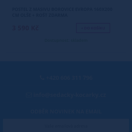
POSTEL Z MASIVU BOROVICE EVROPA 160X200
CM OLŠE + ROŠT ZDARMA
3 590 Kč
+ DO KOŠÍKU
Dostupnost: skladem
+420 606 311 796
info@sedacky-kocarky.cz
ODBĚR NOVINEK NA EMAIL