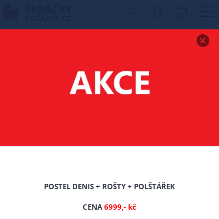
0
Zobrazit drobečkovou navigaci
ZVÝŠENÁ POSTEL Z
MASIVU NIKA
160X200 CM DUB +
ROŠT ZDARMA
POSTEL DENIS + ROŠTY + POLŠTÁŘEK
CENA
6999,- kč