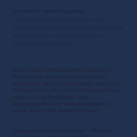
Zpracování - lakovaná postel:
Lakované postele jsou oblíbené pro svůj
elegantní vzhled a odolnost. Lakovaný povrch je
hladký, snadno se čistí a je odolný vůči
poškrábání a opotřebení.
Máte zájem o velkoobchodní spolupráci?
Nebo chcete získat zajímavou cenovou
nabídku na větší množství našich produktů?
Obchodníkům a firmám, nabízíme možnost
nákupu na velkoobchodní ceny.
Zašlete poptávku na ondera@seznam.cz,
velice rádi se Vám budeme věnovat.
Popřípadě se zaregistrujte se ( " UŽIVATEL " - v