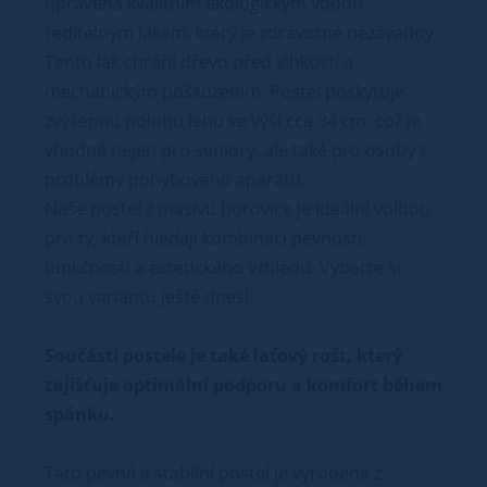
upravena kvalitním ekologickým vodou
ředitelným lakem, který je zdravotně nezávadný.
Tento lak chrání dřevo před vlhkostí a
mechanickým poškozením. Postel poskytuje
zvýšenou polohu lehu ve výši cca 34 cm, což je
vhodné nejen pro seniory, ale také pro osoby s
problémy pohybového aparátu.
Naše postel z masivu borovice je ideální volbou
pro ty, kteří hledají kombinaci pevnosti,
funkčnosti a estetického vzhledu. Vyberte si
svou variantu ještě dnes!
Součástí postele je také laťový rošt, který
zajišťuje optimální podporu a komfort během
spánku.
Tato pevná a stabilní postel je vyrobena z