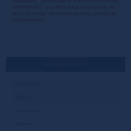
zakliknete " MÁME ZÁJEM O VELKOOBCHODNÍ
SPOLUPRÁCI " a zadáte fakturační údaje. Po
jejich kontrole, Vám bude povolen přístup do
velkoobchodu.
Technické parametry
Délka vnější
206 cm
Délka vnitřní
200 cm