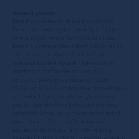
Rozměry postele:
Rozměry postele jsou klíčové pro pohodlí a
funkčnost ložnice. Výška postele by měla být
taková, abyste mohli snadno vstávat a lehat.
Rozměry postele mohou ovlivnit celkový vzhled
a funkčnost vaší ložnice. V naší nabídce
naleznete i postele zvýšené. To je obzvláště
důležité pro starší osoby nebo osoby s
omezenou pohyblivostí. Rozměry postele
80x200 cm a 90x200 cm jsou obecně považovány
za standardní pro jednolůžko. Tyto rozměry
postele jsou ideální pro jednotlivce a najdou
uplatnění v ložnici, studentském pokoji, pokoji
pro hosty a dalších pokojích. Námi nabízené
postele, lze doplnit matrací, nočními stolky,
komodou, skříní i úložným prostorem. Postele o