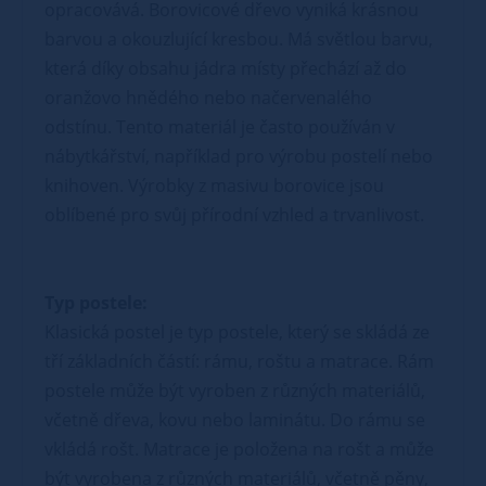
opracovává. Borovicové dřevo vyniká krásnou
barvou a okouzlující kresbou. Má světlou barvu,
která díky obsahu jádra místy přechází až do
oranžovo hnědého nebo načervenalého
odstínu. Tento materiál je často používán v
nábytkářství, například pro výrobu postelí nebo
knihoven. Výrobky z masivu borovice jsou
oblíbené pro svůj přírodní vzhled a trvanlivost.
Typ postele:
Klasická postel je typ postele, který se skládá ze
tří základních částí: rámu, roštu a matrace. Rám
postele může být vyroben z různých materiálů,
včetně dřeva, kovu nebo laminátu. Do rámu se
vkládá rošt. Matrace je položena na rošt a může
být vyrobena z různých materiálů, včetně pěny,