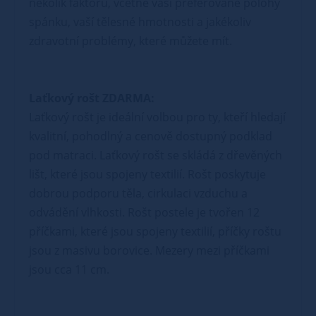
několik faktorů, včetně vaší preferované polohy
spánku, vaší tělesné hmotnosti a jakékoliv
zdravotní problémy, které můžete mít.
Laťkový rošt ZDARMA:
Laťkový rošt je ideální volbou pro ty, kteří hledají
kvalitní, pohodlný a cenově dostupný podklad
pod matraci. Laťkový rošt se skládá z dřevěných
lišt, které jsou spojeny textilií. Rošt poskytuje
dobrou podporu těla, cirkulaci vzduchu a
odvádění vlhkosti. Rošt postele je tvořen 12
příčkami, které jsou spojeny textilií, příčky roštu
jsou z masivu borovice. Mezery mezi příčkami
jsou cca 11 cm.