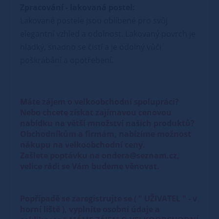
Zpracování - lakovaná postel:
Lakované postele jsou oblíbené pro svůj
elegantní vzhled a odolnost. Lakovaný povrch je
hladký, snadno se čistí a je odolný vůči
poškrábání a opotřebení.
Máte zájem o velkoobchodní spolupráci?
Nebo chcete získat zajímavou cenovou
nabídku na větší množství našich produktů?
Obchodníkům a firmám, nabízíme možnost
nákupu na velkoobchodní ceny.
Zašlete poptávku na ondera@seznam.cz,
velice rádi se Vám budeme věnovat.
Popřípadě se zaregistrujte se ( " UŽIVATEL " - v
horní liště ), vyplníte osobní údaje a