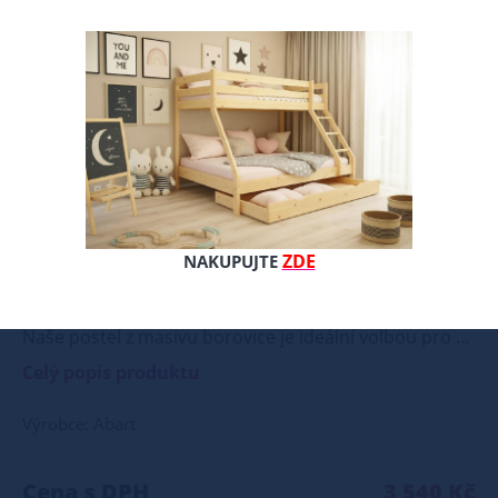
Nové
ZDE
NAKUPUJTE
Naše postel z masivu borovice je ideální volbou pro ty, kteří hledají kombinaci pevnosti, funkčnosti a estetického vzhledu. Vyberte si svou variantu ještě dnes! Součástí postele je také laťový rošt, který zajišťuje optimální podporu a komfort během spánku. Tato pevná a stabilní postel je vyrobena z masivního dřeva borovice o síle 25 - 28 mm, což zaručuje její stabilitu a dlouhou životnost Postel je opatřena dvěma vrstvami bezbarvého ekologického a zdravotně nezávadného laku, který zvyšuje odolnost proti opotřebení a zároveň zdůrazňuje přirozenou krásu dřeva. K dispozici jsou také barevné varianty v odstínech olše, dubu a ořechu. Tyto varianty jsou nejprve mořeny ve výše zmíněných odstínech a následně dvakrát lakovány průhledným lakem, což jim dodává jedinečný a elegantní vzhled. Samotná montáž postele je velmi jednoduchá, kdy pomocí šroubů, zajišťovacích matic a dřevařských kolíků postavíte dvě čela postele proti sobě a vložíte mezi ně z každé boční strany bočnice, na kterých jsou zároveň namontovány podklady pro připevnění roštu. U dvojpostelí ( 120x200 až 180x200 cm) se ještě vkládá tzv. pátá středová noha, která středem postele podpírá v polovině rošty. Součástí kompletu šroubení je i montážní klička. Rozměrové značení postele zároveň určuje velikost otvoru pro matraci, resp. rozměr matrace. Na postele poskytujeme dvouletou záruku. Doporučujeme k tomuto produktu dokoupit: Matrace - nakupujte - ZDE Prostěradla - nakupujte - ZDE Úložný prostor - nakupujte - ZDE Noční stolky, komody atd. - nakupujte - ZDE Přikrývky, polštáře, chrániče, toppery - nakupujte - ZDE Rozměry postele: Rozměry postele jsou klíčové pro pohodlí a funkčnost ložnice. Výška postele by měla být taková, abyste mohli snadno vstávat a lehat. Rozměry postele mohou ovlivnit celkový vzhled a funkčnost vaší ložnice. V naší nabídce naleznete i postele zvýšené. To je obzvláště důležité pro starší osoby nebo osoby s omezenou pohyblivostí. Rozměry postele 80x200 cm a 90x200 cm jsou obecně považovány za standardní pro jednolůžko. Tyto rozměry postele jsou ideální pro jednotlivce a najdou uplatnění v ložnici, studentském pokoji, pokoji pro hosty a dalších pokojích. Námi nabízené postele, lze doplnit matrací, nočními stolky, komodou, skříní i úložným prostorem. Postele o rozměru 120x200 cm a 140x200 cm jsou považovány za velmi komfortní jednolůžka. Tento rozměr postele je ideální pro jednotlivce, kteří hledají více prostoru než standardní jednolůžko nabízí. Rozměry postele 160x200 cm a 180x200 cm jsou považovány za standardní pro dvoulůžkovou postel. Před nákupem postele se ujistěte, že máte dostatek místa ve své ložnici. Materiál postele: Masiv borovice je typ dřeva, který je známý svou dobrou pevností a dlouhou trvanlivostí. Borovicové dřevo se řadí mezi měkké dřeviny. Je o malinko tvrdší než masivní smrk, ale lépe se opracovává. Borovicové dřevo vyniká krásnou barvou a okouzlující kresbou. Má světlou barvu, která díky obsahu jádra místy přechází až do oranžovo hnědého nebo načervenalého odstínu. Tento materiál je často používán v nábytkářství, například pro výrobu postelí nebo knihoven. Výrobky z masivu borovice jsou oblíbené pro svůj přírodní vzhled a trvanlivost. Typ postele: Klasická postel je typ postele, který se skládá ze tří základních částí: rámu, roštu a matrace. Rám postele může být vyroben z různých materiálů, včetně dřeva, kovu nebo laminátu. Do rámu se vkládá rošt. Matrace je položena na rošt a může být vyrobena z různých materiálů, včetně pěny, latexu nebo pružin. Matrace: Velikost matrace by měla odpovídat rozměrům postele. Matrace se dělí podle materiálu výroby na matrace z PUR pěny, matrace z HR pěny, matrace z líné pěny, pružinové matrace, taštičkové matrace, latexové matrace, lamelové matrace, sendvičové matrace, antibakteriální matrace. Matrace mohou být měkké, středně tvrdé (H2, H3), tvrdé nebo velmi tvrdé (H4). Tvrdost matrace je důležitý faktor, který ovlivňuje pohodlí a podporu, kterou matrace poskytuje. Při výběru matrace je důležité zvážit několik faktorů, včetně vaší preferované polohy spánku, vaší tělesné hmotnosti a jakékoliv zdravotní problémy, které můžete mít. Laťkový rošt ZDARMA: Laťkový rošt je ideální volbou pro ty, kteří hledají kvalitní, pohodlný a cenově dostupný podklad pod matraci. Laťkový rošt se skládá z dřevěných lišt, které jsou spojeny textilií. Rošt poskytuje dobrou podporu těla, cirkulaci vzduchu a odvádění vlhkosti. Rošt postele je tvořen 12 příčkami, které jsou spojeny textilií, příčky roštu jsou z masivu borovice. Mezery mezi příčkami jsou cca 11 cm. Zpracování - lakovaná postel: Lakované postele jsou oblíbené pro svůj elegantní vzhled a odolnost. Lakovaný povrch je hladký, snadno se čistí a je odolný vůči poškrábání a opotřebení. Máte zájem o velkoobchodní spolupráci? Nebo chcete získat zajímavou cenovou nabídku na větší množství našich produktů? Obchodníkům a firmám, nabízíme možnost nákupu na velkoobchodní ceny. Zašlete poptávku na ondera@seznam.cz, velice rádi se Vám budeme věnovat. Popřípadě se zaregistrujte se ( " UŽIVATEL " - v horní liště ), vyplníte osobní údaje a zakliknete " MÁME ZÁJEM O VELKOOBCHODNÍ SPOLUPRÁCI " a zadáte fakturační údaje. Po jejich kontrole, Vám bude povolen přístup do velkoobchodu.
Celý popis produktu
Výrobce: Abart
Cena s DPH
3 540 Kč