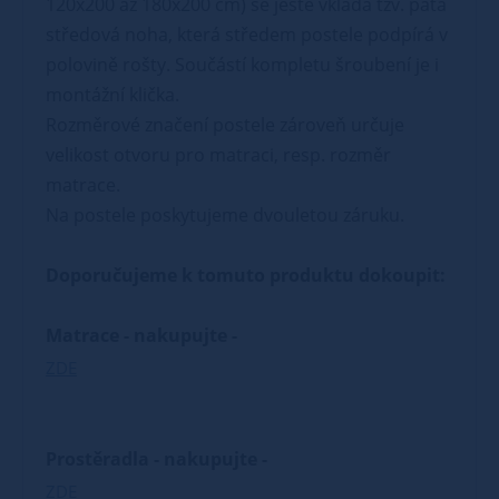
120x200 až 180x200 cm) se ještě vkládá tzv. pátá
středová noha, která středem postele podpírá v
polovině rošty. Součástí kompletu šroubení je i
montážní klička.
Rozměrové značení postele zároveň určuje
velikost otvoru pro matraci, resp. rozměr
matrace.
Na postele poskytujeme dvouletou záruku.
Doporučujeme k tomuto produktu dokoupit:
Matrace - nakupujte -
ZDE
Prostěradla - nakupujte -
ZDE