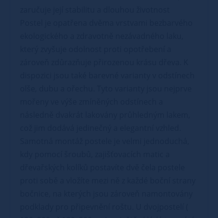
zaručuje její stabilitu a dlouhou životnost
Postel je opatřena dvěma vrstvami bezbarvého
ekologického a zdravotně nezávadného laku,
který zvyšuje odolnost proti opotřebení a
zároveň zdůrazňuje přirozenou krásu dřeva. K
dispozici jsou také barevné varianty v odstínech
olše, dubu a ořechu. Tyto varianty jsou nejprve
mořeny ve výše zmíněných odstínech a
následně dvakrát lakovány průhledným lakem,
což jim dodává jedinečný a elegantní vzhled.
Samotná montáž postele je velmi jednoduchá,
kdy pomocí šroubů, zajišťovacích matic a
dřevařských kolíků postavíte dvě čela postele
proti sobě a vložíte mezi ně z každé boční strany
bočnice, na kterých jsou zároveň namontovány
podklady pro připevnění roštu. U dvojpostelí (