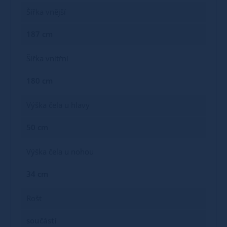
Šířka vnější
187 cm
Šířka vnitřní
180 cm
Výška čela u hlavy
50 cm
Výška čela u nohou
34 cm
Rošt
součástí