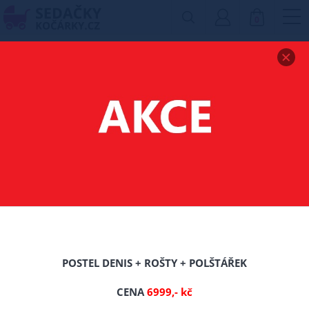
0
Zobrazit drobečkovou navigaci
POSTEL Z MASIVU
BOROVICE EVROPA
180X200 CM + ROŠT
ZDARMA
-0%
POSTEL DENIS + ROŠTY + POLŠTÁŘEK
TIP
CENA
6999,- kč