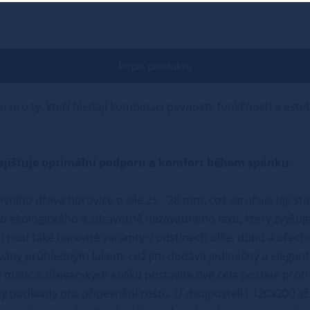
Popis produktu
u pro ty, kteří hledají kombinaci pevnosti, funkčnosti a este
ý zajišťuje optimální podporu a komfort během spánku.
ivního dřeva borovice o síle 25 - 28 mm, což zaručuje její st
 ekologického a zdravotně nezávadného laku, který zvyšuje
i jsou také barevné varianty v odstínech olše, dubu a ořech
vány průhledným lakem, což jim dodává jedinečný a elegant
matic a dřevařských kolíků postavíte dvě čela postele proti 
podklady pro připevnění roštu. U dvojpostelí ( 120x200 až 