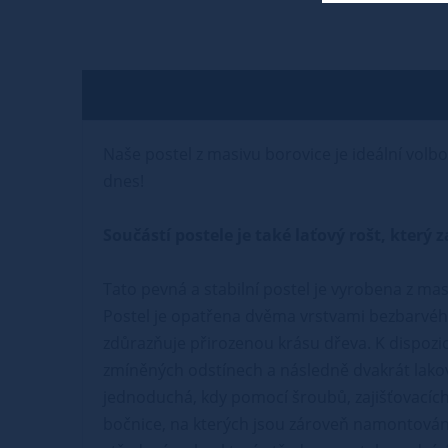
Naše postel z masivu borovice je ideální volbo
dnes!
Součástí postele je také laťový rošt, kter
Tato pevná a stabilní postel je vyrobena z mas
Postel je opatřena dvěma vrstvami bezbarvého
zdůrazňuje přirozenou krásu dřeva. K dispozic
zmíněných odstínech a následně dvakrát lako
jednoduchá, kdy pomocí šroubů, zajišťovacích 
bočnice, na kterých jsou zároveň namontovány 