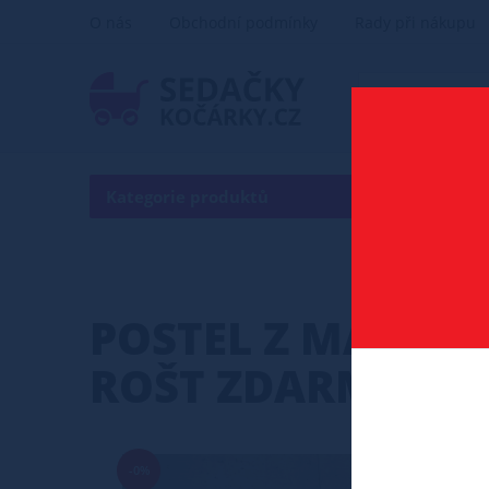
O nás
Obchodní podmínky
Rady při nákupu
Kategorie produktů
POSTEL
POSTEL Z MASIVU
ROŠT ZDARMA
-0%