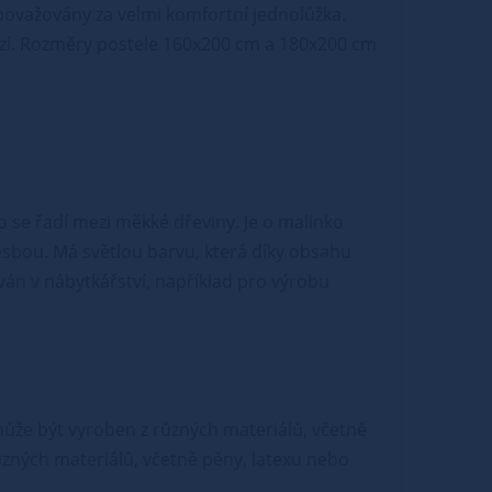
považovány za velmi komfortní jednolůžka.
abízí. Rozměry postele 160x200 cm a 180x200 cm
o se řadí mezi měkké dřeviny. Je o malinko
esbou. Má světlou barvu, která díky obsahu
án v nábytkářství, například pro výrobu
e může být vyroben z různých materiálů, včetně
ůzných materiálů, včetně pěny, latexu nebo