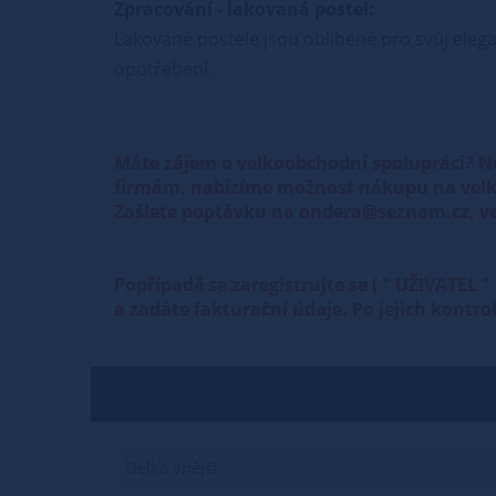
Zpracování - lakovaná postel:
Lakované postele jsou oblíbené pro svůj elega
opotřebení.
Máte zájem o velkoobchodní spolupráci? N
firmám, nabízíme možnost nákupu na velk
Zašlete poptávku na ondera@seznam.cz, ve
Popřípadě se zaregistrujte se ( " UŽIVATEL
a zadáte fakturační údaje. Po jejich kontr
Délka vnější