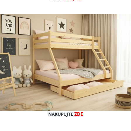
Celý popis produktu
Výrobce: Abart
Cena s DPH
Cena bez DPH
Dostupnost: skladem
Kat. číslo: E5 180 olše
ZDE
NAKUPUJTE