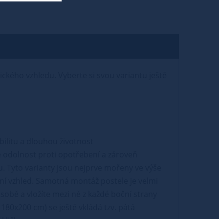
tického vzhledu. Vyberte si svou variantu ještě
abilitu a dlouhou životnost
 odolnost proti opotřebení a zároveň
u. Tyto varianty jsou nejprve mořeny ve výše
ní vzhled. Samotná montáž postele je velmi
sobě a vložíte mezi ně z každé boční strany
180x200 cm) se ještě vkládá tzv. pátá