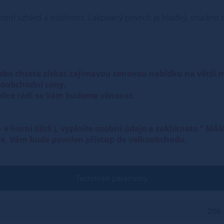
ntní vzhled a odolnost. Lakovaný povrch je hladký, snadno se
ebo chcete získat zajímavou cenovou nabídku na větší
oobchodní ceny.
lice rádi se Vám budeme věnovat.
 " - v horní liště ), vyplníte osobní údaje a zakliknet
ole, Vám bude povolen přístup do velkoobchodu.
Technické parametry
206