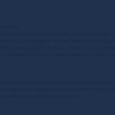
m postele.
trace z PUR pěny, matrace z HR pěny, matrace z líné pěny, 
vé matrace, antibakteriální matrace. Matrace mohou být mě
, který ovlivňuje pohodlí a podporu, kterou matrace poskytuje
u, vaší tělesné hmotnosti a jakékoliv zdravotní problémy, k
edají kvalitní, pohodlný a cenově dostupný podklad pod matrac
brou podporu těla, cirkulaci vzduchu a odvádění vlhkosti. Roš
orovice. Mezery mezi příčkami jsou cca 11 cm.