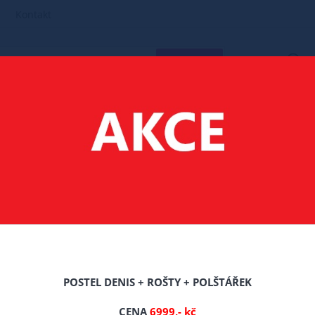
Kontakt
HLEDAT
POSTELE MASIV BOROVICE
180X200 POSTELE Z MASIVU BOROVICE
 Z MASIVU BOROVICE EVROPA 180X200 CM OLŠE + ROŠT ZDARMA
 BOROVICE EVROPA 18
POSTEL DENIS + ROŠTY + POLŠTÁŘEK
CENA
6999,- kč