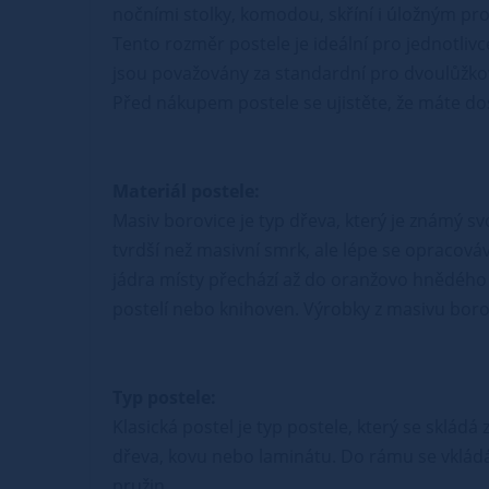
nočními stolky, komodou, skříní i úložným p
Tento rozměr postele je ideální pro jednotliv
jsou považovány za standardní pro dvoulůžko
Před nákupem postele se ujistěte, že máte dost
Materiál postele:
Masiv borovice je typ dřeva, který je známý s
tvrdší než masivní smrk, ale lépe se opracová
jádra místy přechází až do oranžovo hnědého 
postelí nebo knihoven. Výrobky z masivu borovi
Typ postele:
Klasická postel je typ postele, který se sklád
dřeva, kovu nebo laminátu. Do rámu se vkládá
pružin.