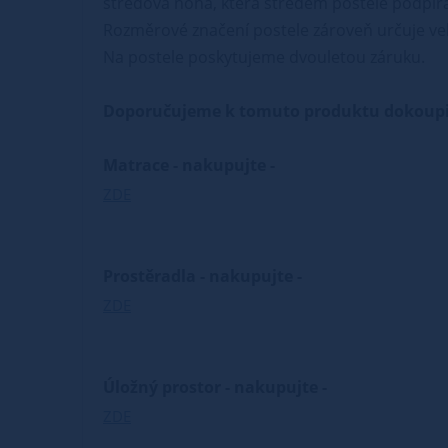
středová noha, která středem postele podpírá 
Rozměrové značení postele zároveň určuje vel
Na postele poskytujeme dvouletou záruku.
Doporučujeme k tomuto produktu dokoupi
Matrace - nakupujte -
ZDE
Prostěradla - nakupujte -
ZDE
Úložný prostor - nakupujte -
ZDE