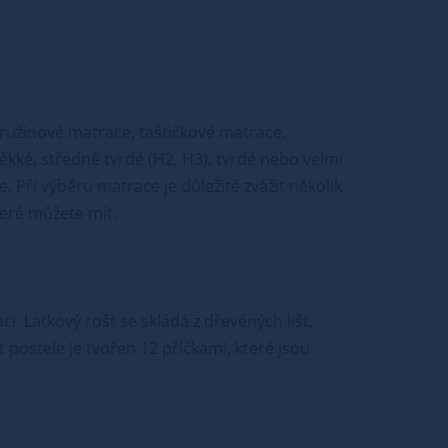
pružinové matrace, taštičkové matrace,
kké, středně tvrdé (H2, H3), tvrdé nebo velmi
. Při výběru matrace je důležité zvážit několik
teré můžete mít.
i. Laťkový rošt se skládá z dřevěných lišt,
t postele je tvořen 12 příčkami, které jsou