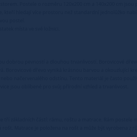
rostorem. Postele o rozměru 120x200 cm a 140x200 cm jsou 
ce, kteří hledají více prostoru než standardní jednolůžko n
vou postel.
atek místa ve své ložnici.
vou dobrou pevností a dlouhou trvanlivostí. Borovicové dřev
vá. Borovicové dřevo vyniká krásnou barvou a okouzlující kr
nebo načervenalého odstínu. Tento materiál je často použív
ce jsou oblíbené pro svůj přírodní vzhled a trvanlivost.
á ze tří základních částí: rámu, roštu a matrace. Rám postel
 rošt. Matrace je položena na rošt a může být vyrobena z r