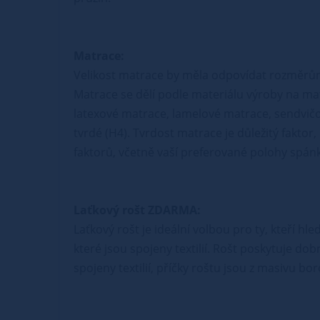
Matrace:
Velikost matrace by měla odpovídat rozměrů
Matrace se dělí podle materiálu výroby na ma
latexové matrace, lamelové matrace, sendvičo
tvrdé (H4). Tvrdost matrace je důležitý faktor
faktorů, včetně vaší preferované polohy spánk
Laťkový rošt ZDARMA:
Laťkový rošt je ideální volbou pro ty, kteří hl
které jsou spojeny textilií. Rošt poskytuje do
spojeny textilií, příčky roštu jsou z masivu b