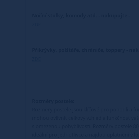
Noční stolky, komody atd. - nakupujte -
ZDE
Přikrývky, polštáře, chrániče, toppery - na
ZDE
Rozměry postele:
Rozměry postele jsou klíčové pro pohodlí a fu
mohou ovlivnit celkový vzhled a funkčnost vaší
s omezenou pohyblivostí. Rozměry postele 80
ideální pro jednotlivce a najdou uplatnění v l