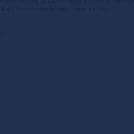
v polovině rošty. Součástí kompletu šroubení je i montážní 
ikost otvoru pro matraci, resp. rozměr matrace.
t: