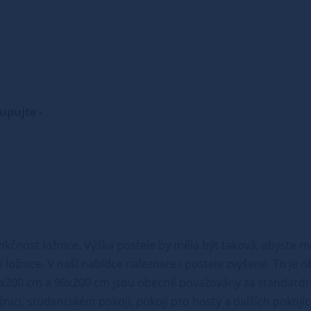
kupujte -
nkčnost ložnice. Výška postele by měla být taková, abyste m
 ložnice. V naší nabídce naleznete i postele zvýšené. To je 
x200 cm a 90x200 cm jsou obecně považovány za standardní
ožnici, studentském pokoji, pokoji pro hosty a dalších pokojí