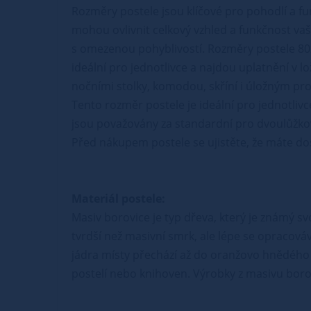
Rozměry postele jsou klíčové pro pohodlí a fu
mohou ovlivnit celkový vzhled a funkčnost vaší
s omezenou pohyblivostí. Rozměry postele 80
ideální pro jednotlivce a najdou uplatnění v l
nočními stolky, komodou, skříní i úložným p
Tento rozměr postele je ideální pro jednotliv
jsou považovány za standardní pro dvoulůžko
Před nákupem postele se ujistěte, že máte dost
Materiál postele:
Masiv borovice je typ dřeva, který je známý s
tvrdší než masivní smrk, ale lépe se opracová
jádra místy přechází až do oranžovo hnědého 
postelí nebo knihoven. Výrobky z masivu borovi