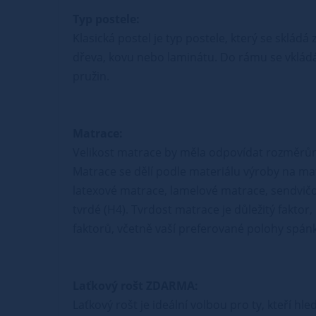
Typ postele:
Klasická postel je typ postele, který se sklád
dřeva, kovu nebo laminátu. Do rámu se vkládá
pružin.
Matrace:
Velikost matrace by měla odpovídat rozměrů
Matrace se dělí podle materiálu výroby na ma
latexové matrace, lamelové matrace, sendvičo
tvrdé (H4). Tvrdost matrace je důležitý faktor
faktorů, včetně vaší preferované polohy spánk
Laťkový rošt ZDARMA:
Laťkový rošt je ideální volbou pro ty, kteří hl