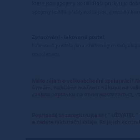
které jsou spojeny textilií. Rošt poskytuje do
spojeny textilií, příčky roštu jsou z masivu b
Zpracování - lakovaná postel:
Lakované postele jsou oblíbené pro svůj elega
opotřebení.
Máte zájem o velkoobchodní spolupráci? N
firmám, nabízíme možnost nákupu na velk
Zašlete poptávku na ondera@seznam.cz, ve
Popřípadě se zaregistrujte se ( " UŽIVATEL
a zadáte fakturační údaje. Po jejich kontr