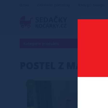
O nás
Obchodní podmínky
Rady při nákupu
Kategorie produktů
POSTEL Z MASIVU
TIP