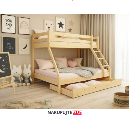
Cena s DPH
Cena bez DPH
Dostupnost: skladem
Kat. číslo: Anetka 90/200 cm s
ZDE
NAKUPUJTE