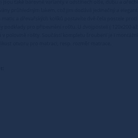
i jsou také barevné varianty v odstínech olše, dubu a ořech
vány průhledným lakem, což jim dodává jedinečný a elegant
matic a dřevařských kolíků postavíte dvě čela postele proti 
podklady pro připevnění roštu. U dvojpostelí ( 120x200 až 
v polovině rošty. Součástí kompletu šroubení je i montážní 
ikost otvoru pro matraci, resp. rozměr matrace.
t: