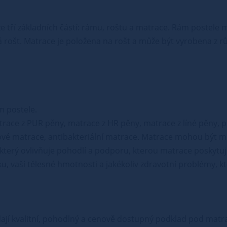
á ze tří základních částí: rámu, roštu a matrace. Rám postel
 rošt. Matrace je položena na rošt a může být vyrobena z r
m postele.
trace z PUR pěny, matrace z HR pěny, matrace z líné pěny, 
vé matrace, antibakteriální matrace. Matrace mohou být mě
, který ovlivňuje pohodlí a podporu, kterou matrace poskytuje
u, vaší tělesné hmotnosti a jakékoliv zdravotní problémy, k
edají kvalitní, pohodlný a cenově dostupný podklad pod matrac