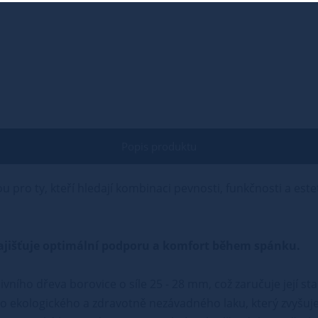
Popis produktu
u pro ty, kteří hledají kombinaci pevnosti, funkčnosti a este
ý zajišťuje optimální podporu a komfort během spánku.
vního dřeva borovice o síle 25 - 28 mm, což zaručuje její sta
 ekologického a zdravotně nezávadného laku, který zvyšuje