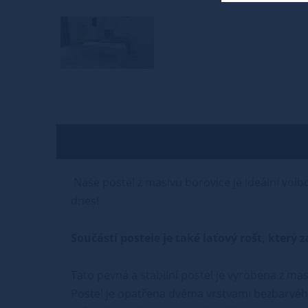
Naše postel z masivu borovice je ideální volbo
dnes!
Součástí postele je také laťový rošt, kter
Tato pevná a stabilní postel je vyrobena z masi
Postel je opatřena dvěma vrstvami bezbarvého