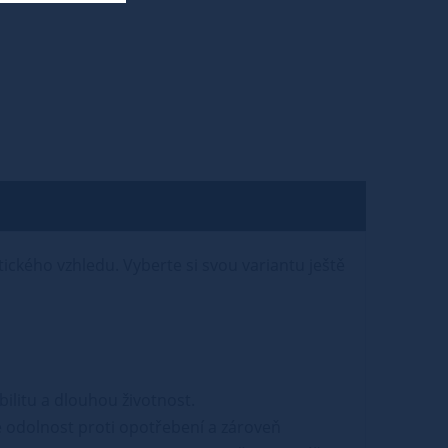
tického vzhledu. Vyberte si svou variantu ještě
bilitu a dlouhou životnost.
 odolnost proti opotřebení a zároveň