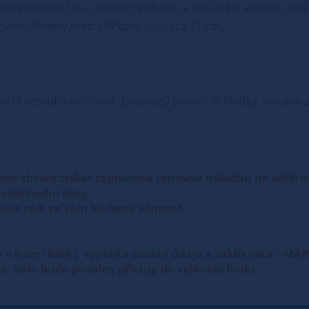
brou podporu těla, cirkulaci vzduchu a odvádění vlhkosti. Roš
orovice. Mezery mezi příčkami jsou cca 11 cm.
ntní vzhled a odolnost. Lakovaný povrch je hladký, snadno se
ebo chcete získat zajímavou cenovou nabídku na větší
oobchodní ceny.
lice rádi se Vám budeme věnovat.
 " - v horní liště ), vyplníte osobní údaje a zakliknet
ole, Vám bude povolen přístup do velkoobchodu.