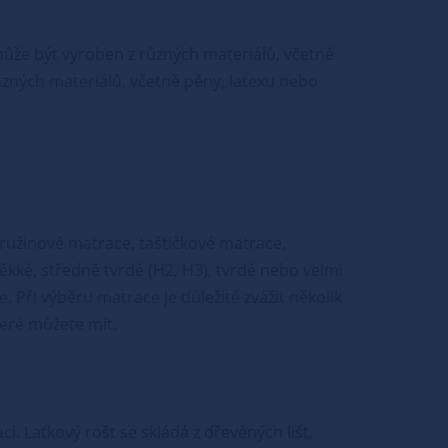
e může být vyroben z různých materiálů, včetně
ůzných materiálů, včetně pěny, latexu nebo
pružinové matrace, taštičkové matrace,
kké, středně tvrdé (H2, H3), tvrdé nebo velmi
. Při výběru matrace je důležité zvážit několik
teré můžete mít.
i. Laťkový rošt se skládá z dřevěných lišt,