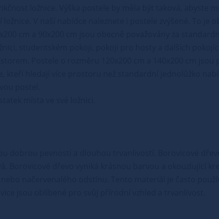
nkčnost ložnice. Výška postele by měla být taková, abyste m
 ložnice. V naší nabídce naleznete i postele zvýšené. To je 
x200 cm a 90x200 cm jsou obecně považovány za standardní
ožnici, studentském pokoji, pokoji pro hosty a dalších pokojí
rostorem. Postele o rozměru 120x200 cm a 140x200 cm jsou 
ce, kteří hledají více prostoru než standardní jednolůžko n
vou postel.
atek místa ve své ložnici.
vou dobrou pevností a dlouhou trvanlivostí. Borovicové dřev
vá. Borovicové dřevo vyniká krásnou barvou a okouzlující kr
nebo načervenalého odstínu. Tento materiál je často použív
ce jsou oblíbené pro svůj přírodní vzhled a trvanlivost.