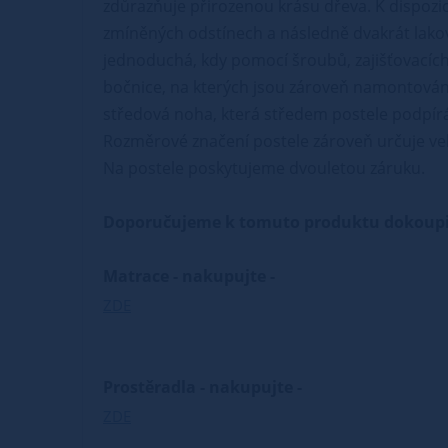
zdůrazňuje přirozenou krásu dřeva. K dispozic
zmíněných odstínech a následně dvakrát lako
jednoduchá, kdy pomocí šroubů, zajišťovacích 
bočnice, na kterých jsou zároveň namontovány 
středová noha, která středem postele podpírá 
Rozměrové značení postele zároveň určuje vel
Na postele poskytujeme dvouletou záruku.
Doporučujeme k tomuto produktu dokoupi
Matrace - nakupujte -
ZDE
Prostěradla - nakupujte -
ZDE