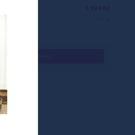
1 924 Kč
1 590 Kč
+ DO KOŠÍKU
osna