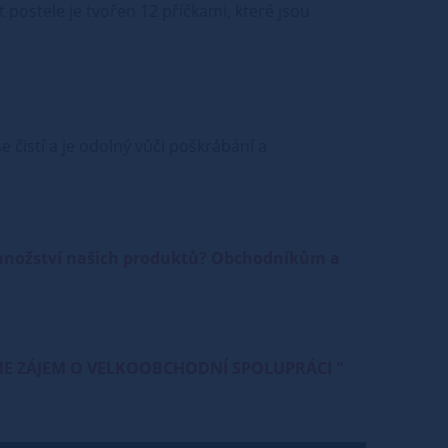
t postele je tvořen 12 příčkami, které jsou
 čistí a je odolný vůči poškrábání a
 množství našich produktů? Obchodníkům a
e " MÁME ZÁJEM O VELKOOBCHODNÍ SPOLUPRÁCI "