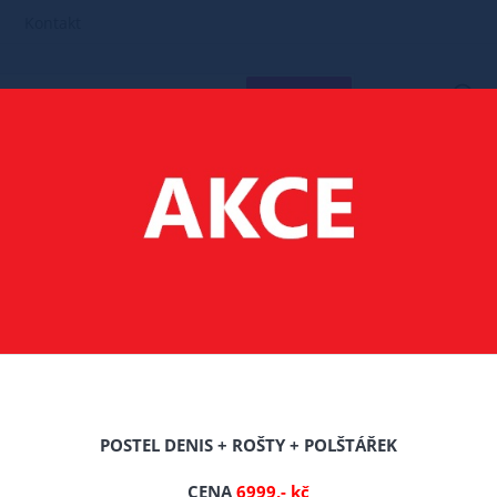
Kontakt
HLEDAT
POSTELE MASIV BOROVICE
90X200 POSTELE Z MASIVU BOROVICE
 ANETKA 90 X 200 CM 
Celý popis produktu
POSTEL DENIS + ROŠTY + POLŠTÁŘEK
Výrobce: Litdrew
CENA
6999,- kč