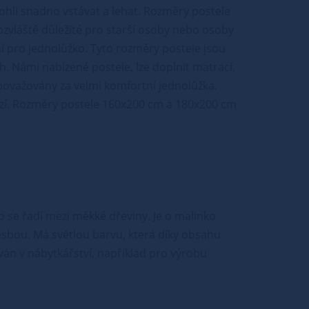
ohli snadno vstávat a lehat. Rozměry postele
obzvláště důležité pro starší osoby nebo osoby
 pro jednolůžko. Tyto rozměry postele jsou
ch. Námi nabízené postele, lze doplnit matrací,
považovány za velmi komfortní jednolůžka.
abízí. Rozměry postele 160x200 cm a 180x200 cm
o se řadí mezi měkké dřeviny. Je o malinko
esbou. Má světlou barvu, která díky obsahu
án v nábytkářství, například pro výrobu