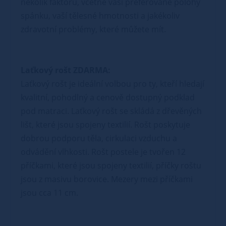
několik faktorů, včetně vaší preferované polohy
spánku, vaší tělesné hmotnosti a jakékoliv
zdravotní problémy, které můžete mít.
Laťkový rošt ZDARMA:
Laťkový rošt je ideální volbou pro ty, kteří hledají
kvalitní, pohodlný a cenově dostupný podklad
pod matraci. Laťkový rošt se skládá z dřevěných
lišt, které jsou spojeny textilií. Rošt poskytuje
dobrou podporu těla, cirkulaci vzduchu a
odvádění vlhkosti. Rošt postele je tvořen 12
příčkami, které jsou spojeny textilií, příčky roštu
jsou z masivu borovice. Mezery mezi příčkami
jsou cca 11 cm.