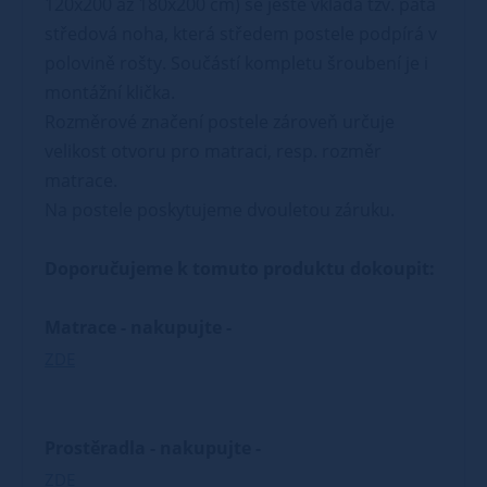
120x200 až 180x200 cm) se ještě vkládá tzv. pátá
středová noha, která středem postele podpírá v
polovině rošty. Součástí kompletu šroubení je i
montážní klička.
Rozměrové značení postele zároveň určuje
velikost otvoru pro matraci, resp. rozměr
matrace.
Na postele poskytujeme dvouletou záruku.
Doporučujeme k tomuto produktu dokoupit:
Matrace - nakupujte -
ZDE
Prostěradla - nakupujte -
ZDE