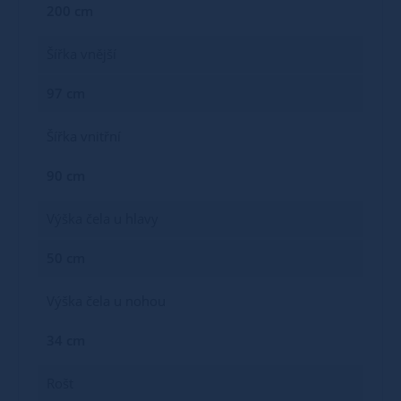
200 cm
Šířka vnější
97 cm
Šířka vnitřní
90 cm
Výška čela u hlavy
50 cm
Výška čela u nohou
34 cm
Rošt