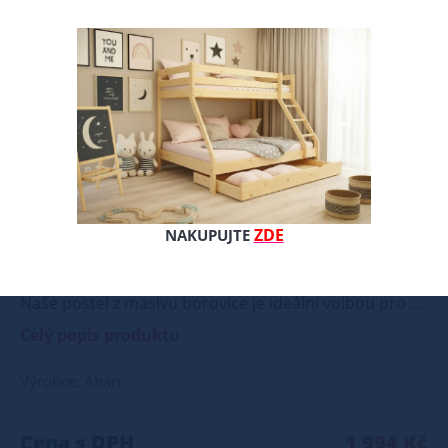
ZDE
NAKUPUJTE
Naše postel z masivu borovice je ideální volbou pro ty, kteří hledají kombinaci pevnosti, funkčnosti a estetického vzhledu. Vyberte si svou variantu ještě dnes! Součástí postele je také laťový rošt, který zajišťuje optimální podporu a komfort během spánku. Tato pevná a stabilní postel je vyrobena z masivního dřeva borovice o síle 25 - 28 mm, což zaručuje její stabilitu a dlouhou životnost Postel je opatřena dvěma vrstvami bezbarvého ekologického a zdravotně nezávadného laku, který zvyšuje odolnost proti opotřebení a zároveň zdůrazňuje přirozenou krásu dřeva. K dispozici jsou také barevné varianty v odstínech olše, dubu a ořechu. Tyto varianty jsou nejprve mořeny ve výše zmíněných odstínech a následně dvakrát lakovány průhledným lakem, což jim dodává jedinečný a elegantní vzhled. Samotná montáž postele je velmi jednoduchá, kdy pomocí šroubů, zajišťovacích matic a dřevařských kolíků postavíte dvě čela postele proti sobě a vložíte mezi ně z každé boční strany bočnice, na kterých jsou zároveň namontovány podklady pro připevnění roštu. U dvojpostelí ( 120x200 až 180x200 cm) se ještě vkládá tzv. pátá středová noha, která středem postele podpírá v polovině rošty. Součástí kompletu šroubení je i montážní klička. Rozměrové značení postele zároveň určuje velikost otvoru pro matraci, resp. rozměr matrace. Na postele poskytujeme dvouletou záruku. Doporučujeme k tomuto produktu dokoupit: Matrace - nakupujte - ZDE Prostěradla - nakupujte - ZDE Úložný prostor - nakupujte - ZDE Noční stolky, komody atd. - nakupujte - ZDE Přikrývky, polštáře, chrániče, toppery - nakupujte - ZDE Rozměry postele: Rozměry postele jsou klíčové pro pohodlí a funkčnost ložnice. Výška postele by měla být taková, abyste mohli snadno vstávat a lehat. Rozměry postele mohou ovlivnit celkový vzhled a funkčnost vaší ložnice. V naší nabídce naleznete i postele zvýšené. To je obzvláště důležité pro starší osoby nebo osoby s omezenou pohyblivostí. Rozměry postele 80x200 cm a 90x200 cm jsou obecně považovány za standardní pro jednolůžko. Tyto rozměry postele jsou ideální pro jednotlivce a najdou uplatnění v ložnici, studentském pokoji, pokoji pro hosty a dalších pokojích. Námi nabízené postele, lze doplnit matrací, nočními stolky, komodou, skříní i úložným prostorem. Postele o rozměru 120x200 cm a 140x200 cm jsou považovány za velmi komfortní jednolůžka. Tento rozměr postele je ideální pro jednotlivce, kteří hledají více prostoru než standardní jednolůžko nabízí. Rozměry postele 160x200 cm a 180x200 cm jsou považovány za standardní pro dvoulůžkovou postel. Před nákupem postele se ujistěte, že máte dostatek místa ve své ložnici. Materiál postele: Masiv borovice je typ dřeva, který je známý svou dobrou pevností a dlouhou trvanlivostí. Borovicové dřevo se řadí mezi měkké dřeviny. Je o malinko tvrdší než masivní smrk, ale lépe se opracovává. Borovicové dřevo vyniká krásnou barvou a okouzlující kresbou. Má světlou barvu, která díky obsahu jádra místy přechází až do oranžovo hnědého nebo načervenalého odstínu. Tento materiál je často používán v nábytkářství, například pro výrobu postelí nebo knihoven. Výrobky z masivu borovice jsou oblíbené pro svůj přírodní vzhled a trvanlivost. Typ postele: Klasická postel je typ postele, který se skládá ze tří základních částí: rámu, roštu a matrace. Rám postele může být vyroben z různých materiálů, včetně dřeva, kovu nebo laminátu. Do rámu se vkládá rošt. Matrace je položena na rošt a může být vyrobena z různých materiálů, včetně pěny, latexu nebo pružin. Matrace: Velikost matrace by měla odpovídat rozměrům postele. Matrace se dělí podle materiálu výroby na matrace z PUR pěny, matrace z HR pěny, matrace z líné pěny, pružinové matrace, taštičkové matrace, latexové matrace, lamelové matrace, sendvičové matrace, antibakteriální matrace. Matrace mohou být měkké, středně tvrdé (H2, H3), tvrdé nebo velmi tvrdé (H4). Tvrdost matrace je důležitý faktor, který ovlivňuje pohodlí a podporu, kterou matrace poskytuje. Při výběru matrace je důležité zvážit několik faktorů, včetně vaší preferované polohy spánku, vaší tělesné hmotnosti a jakékoliv zdravotní problémy, které můžete mít. Laťkový rošt ZDARMA: Laťkový rošt je ideální volbou pro ty, kteří hledají kvalitní, pohodlný a cenově dostupný podklad pod matraci. Laťkový rošt se skládá z dřevěných lišt, které jsou spojeny textilií. Rošt poskytuje dobrou podporu těla, cirkulaci vzduchu a odvádění vlhkosti. Rošt postele je tvořen 12 příčkami, které jsou spojeny textilií, příčky roštu jsou z masivu borovice. Mezery mezi příčkami jsou cca 11 cm. Zpracování - lakovaná postel: Lakované postele jsou oblíbené pro svůj elegantní vzhled a odolnost. Lakovaný povrch je hladký, snadno se čistí a je odolný vůči poškrábání a opotřebení. Máte zájem o velkoobchodní spolupráci? Nebo chcete získat zajímavou cenovou nabídku na větší množství našich produktů? Obchodníkům a firmám, nabízíme možnost nákupu na velkoobchodní ceny. Zašlete poptávku na ondera@seznam.cz, velice rádi se Vám budeme věnovat. Popřípadě se zaregistrujte se ( " UŽIVATEL " - v horní liště ), vyplníte osobní údaje a zakliknete " MÁME ZÁJEM O VELKOOBCHODNÍ SPOLUPRÁCI " a zadáte fakturační údaje. Po jejich kontrole, Vám bude povolen přístup do velkoobchodu.
Celý popis produktu
Výrobce: Abart
Cena s DPH
1 994 Kč