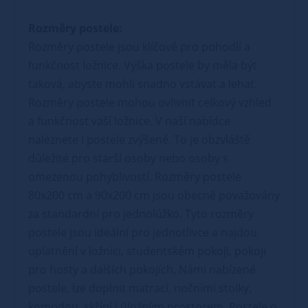
Rozměry postele:
Rozměry postele jsou klíčové pro pohodlí a
funkčnost ložnice. Výška postele by měla být
taková, abyste mohli snadno vstávat a lehat.
Rozměry postele mohou ovlivnit celkový vzhled
a funkčnost vaší ložnice. V naší nabídce
naleznete i postele zvýšené. To je obzvláště
důležité pro starší osoby nebo osoby s
omezenou pohyblivostí. Rozměry postele
80x200 cm a 90x200 cm jsou obecně považovány
za standardní pro jednolůžko. Tyto rozměry
postele jsou ideální pro jednotlivce a najdou
uplatnění v ložnici, studentském pokoji, pokoji
pro hosty a dalších pokojích. Námi nabízené
postele, lze doplnit matrací, nočními stolky,
komodou, skříní i úložným prostorem. Postele o