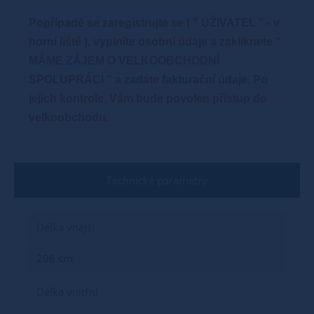
Popřípadě se zaregistrujte se ( " UŽIVATEL " - v
horní liště ), vyplníte osobní údaje a zakliknete "
MÁME ZÁJEM O VELKOOBCHODNÍ
SPOLUPRÁCI " a zadáte fakturační údaje. Po
jejich kontrole, Vám bude povolen přístup do
velkoobchodu.
Technické parametry
Délka vnější
206 cm
Délka vnitřní