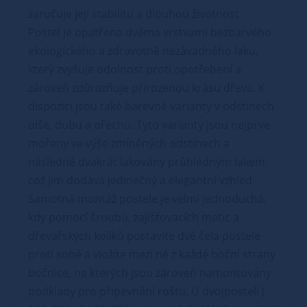
zaručuje její stabilitu a dlouhou životnost
Postel je opatřena dvěma vrstvami bezbarvého
ekologického a zdravotně nezávadného laku,
který zvyšuje odolnost proti opotřebení a
zároveň zdůrazňuje přirozenou krásu dřeva. K
dispozici jsou také barevné varianty v odstínech
olše, dubu a ořechu. Tyto varianty jsou nejprve
mořeny ve výše zmíněných odstínech a
následně dvakrát lakovány průhledným lakem,
což jim dodává jedinečný a elegantní vzhled.
Samotná montáž postele je velmi jednoduchá,
kdy pomocí šroubů, zajišťovacích matic a
dřevařských kolíků postavíte dvě čela postele
proti sobě a vložíte mezi ně z každé boční strany
bočnice, na kterých jsou zároveň namontovány
podklady pro připevnění roštu. U dvojpostelí (