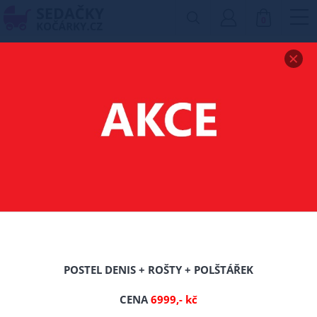
0
Zobrazit drobečkovou navigaci
POSTEL Z MASIVU
BOROVICE EVROPA
90X200 CM + ROŠT
ZDARMA
POSTEL DENIS + ROŠTY + POLŠTÁŘEK
CENA
6999,- kč