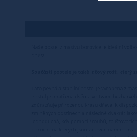
Naše postel z masivu borovice je ideální volbo
dnes!
Součástí postele je také laťový rošt, kter
Tato pevná a stabilní postel je vyrobena z mas
Postel je opatřena dvěma vrstvami bezbarvého
zdůrazňuje přirozenou krásu dřeva. K dispozic
zmíněných odstínech a následně dvakrát lako
jednoduchá, kdy pomocí šroubů, zajišťovacích 
bočnice, na kterých jsou zároveň namontovány 