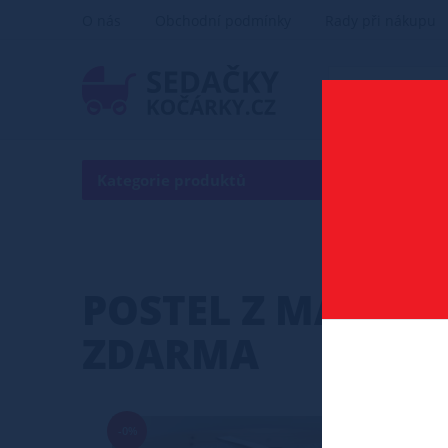
O nás
Obchodní podmínky
Rady při nákupu
Kategorie produktů
POSTEL
POSTEL Z MASIVU
ZDARMA
-0%