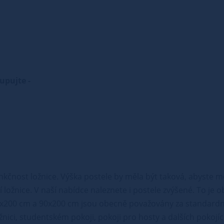
kupujte -
nkčnost ložnice. Výška postele by měla být taková, abyste m
 ložnice. V naší nabídce naleznete i postele zvýšené. To je 
x200 cm a 90x200 cm jsou obecně považovány za standardní
ožnici, studentském pokoji, pokoji pro hosty a dalších pokojí