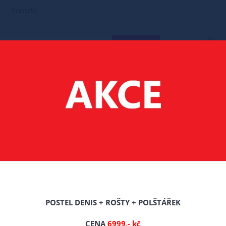
Kontakt
HLEDAT
POSTELE MASIV BOROVICE
90X200 POSTELE Z MASIVU BOROVICE
 Z MASIVU BOROVICE TONÍK 90X200 CM + ROŠT ZDARMA
 BOROVICE TONÍK 90X2
POSTEL DENIS + ROŠTY + POLŠTÁŘEK
CENA
6999,- kč