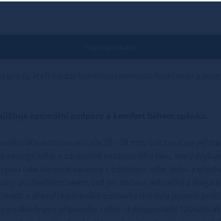
Popis produktu
u pro ty, kteří hledají kombinaci pevnosti, funkčnosti a este
ý zajišťuje optimální podporu a komfort během spánku.
ivního dřeva borovice o síle 25 - 28 mm, což zaručuje její st
 ekologického a zdravotně nezávadného laku, který zvyšuje
i jsou také barevné varianty v odstínech olše, dubu a ořech
vány průhledným lakem, což jim dodává jedinečný a elegant
matic a dřevařských kolíků postavíte dvě čela postele proti 
podklady pro připevnění roštu. U dvojpostelí ( 120x200 až 