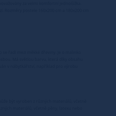
považovány za velmi komfortní jednolůžka.
abízí. Rozměry postele 160x200 cm a 180x200 cm
o se řadí mezi měkké dřeviny. Je o malinko
esbou. Má světlou barvu, která díky obsahu
án v nábytkářství, například pro výrobu
e může být vyroben z různých materiálů, včetně
ůzných materiálů, včetně pěny, latexu nebo