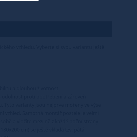
tického vzhledu. Vyberte si svou variantu ještě
abilitu a dlouhou životnost
 odolnost proti opotřebení a zároveň
u. Tyto varianty jsou nejprve mořeny ve výše
ní vzhled. Samotná montáž postele je velmi
sobě a vložíte mezi ně z každé boční strany
180x200 cm) se ještě vkládá tzv. pátá