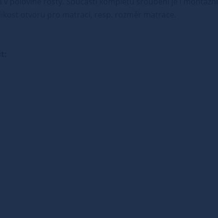
v polovině rošty. Součástí kompletu šroubení je i montážní 
ikost otvoru pro matraci, resp. rozměr matrace.
t: