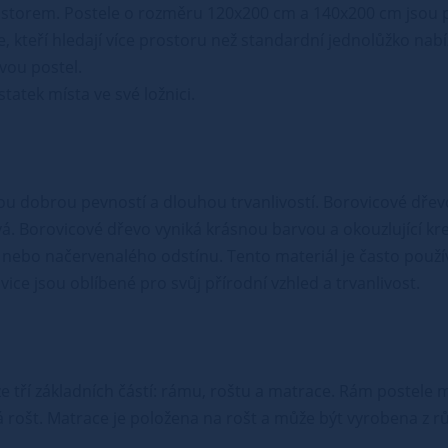
rostorem. Postele o rozměru 120x200 cm a 140x200 cm jsou 
ce, kteří hledají více prostoru než standardní jednolůžko n
vou postel.
atek místa ve své ložnici.
vou dobrou pevností a dlouhou trvanlivostí. Borovicové dřev
vá. Borovicové dřevo vyniká krásnou barvou a okouzlující kr
nebo načervenalého odstínu. Tento materiál je často použív
ce jsou oblíbené pro svůj přírodní vzhled a trvanlivost.
á ze tří základních částí: rámu, roštu a matrace. Rám postel
 rošt. Matrace je položena na rošt a může být vyrobena z r