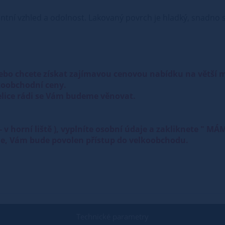
ntní vzhled a odolnost. Lakovaný povrch je hladký, snadno se
ebo chcete získat zajímavou cenovou nabídku na větší
oobchodní ceny.
lice rádi se Vám budeme věnovat.
 " - v horní liště ), vyplníte osobní údaje a zakliknet
ole, Vám bude povolen přístup do velkoobchodu.
Technické parametry