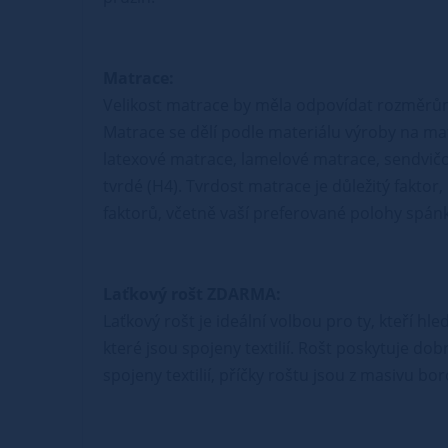
Matrace:
Velikost matrace by měla odpovídat rozměrů
Matrace se dělí podle materiálu výroby na ma
latexové matrace, lamelové matrace, sendvičo
tvrdé (H4). Tvrdost matrace je důležitý faktor
faktorů, včetně vaší preferované polohy spánk
Laťkový rošt ZDARMA:
Laťkový rošt je ideální volbou pro ty, kteří hl
které jsou spojeny textilií. Rošt poskytuje do
spojeny textilií, příčky roštu jsou z masivu b