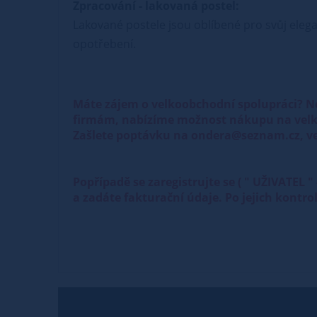
Zpracování - lakovaná postel:
Lakované postele jsou oblíbené pro svůj elega
opotřebení.
Máte zájem o velkoobchodní spolupráci? N
firmám, nabízíme možnost nákupu na velk
Zašlete poptávku na ondera@seznam.cz, ve
Popřípadě se zaregistrujte se ( " UŽIVATEL
a zadáte fakturační údaje. Po jejich kontr