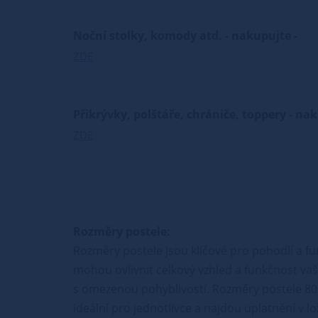
Noční stolky, komody atd. - nakupujte -
ZDE
Přikrývky, polštáře, chrániče, toppery - na
ZDE
Rozměry postele:
Rozměry postele jsou klíčové pro pohodlí a fu
mohou ovlivnit celkový vzhled a funkčnost vaší
s omezenou pohyblivostí. Rozměry postele 80
ideální pro jednotlivce a najdou uplatnění v l