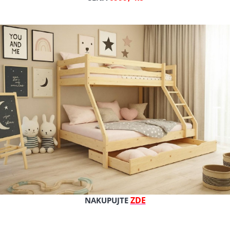
Celý popis produktu
Výrobce: Borka
Cena s DPH
Cena bez DPH
Dostupnost: 1-3 týdny
Kat. číslo: T290
ZDE
NAKUPUJTE