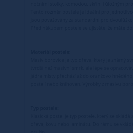
nočními stolky, komodou, skříní i úložným p
Tento rozměr postele je ideální pro jednotliv
jsou považovány za standardní pro dvoulůžko
Před nákupem postele se ujistěte, že máte dost
Materiál postele:
Masiv borovice je typ dřeva, který je známý s
tvrdší než masivní smrk, ale lépe se opracová
jádra místy přechází až do oranžovo hnědého 
postelí nebo knihoven. Výrobky z masivu borovi
Typ postele:
Klasická postel je typ postele, který se sklád
dřeva, kovu nebo laminátu. Do rámu se vkládá
pružin.