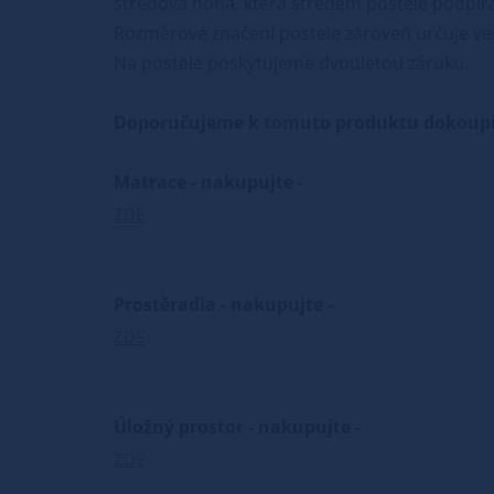
středová noha, která středem postele podpírá 
Rozměrové značení postele zároveň určuje vel
Na postele poskytujeme dvouletou záruku.
Doporučujeme k tomuto produktu dokoupi
Matrace - nakupujte -
ZDE
Prostěradla - nakupujte -
ZDE
Úložný prostor - nakupujte -
ZDE