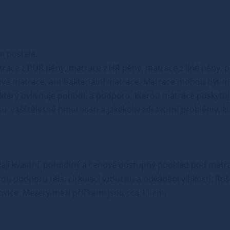
m postele.
trace z PUR pěny, matrace z HR pěny, matrace z líné pěny, 
vé matrace, antibakteriální matrace. Matrace mohou být mě
, který ovlivňuje pohodlí a podporu, kterou matrace poskytuje
u, vaší tělesné hmotnosti a jakékoliv zdravotní problémy, k
edají kvalitní, pohodlný a cenově dostupný podklad pod matrac
brou podporu těla, cirkulaci vzduchu a odvádění vlhkosti. Roš
orovice. Mezery mezi příčkami jsou cca 11 cm.