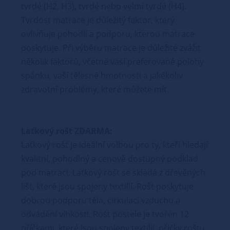
tvrdé (H2, H3), tvrdé nebo velmi tvrdé (H4).
Tvrdost matrace je důležitý faktor, který
ovlivňuje pohodlí a podporu, kterou matrace
poskytuje. Při výběru matrace je důležité zvážit
několik faktorů, včetně vaší preferované polohy
spánku, vaší tělesné hmotnosti a jakékoliv
zdravotní problémy, které můžete mít.
Laťkový rošt ZDARMA:
Laťkový rošt je ideální volbou pro ty, kteří hledají
kvalitní, pohodlný a cenově dostupný podklad
pod matraci. Laťkový rošt se skládá z dřevěných
lišt, které jsou spojeny textilií. Rošt poskytuje
dobrou podporu těla, cirkulaci vzduchu a
odvádění vlhkosti. Rošt postele je tvořen 12
příčkami, které jsou spojeny textilií, příčky roštu