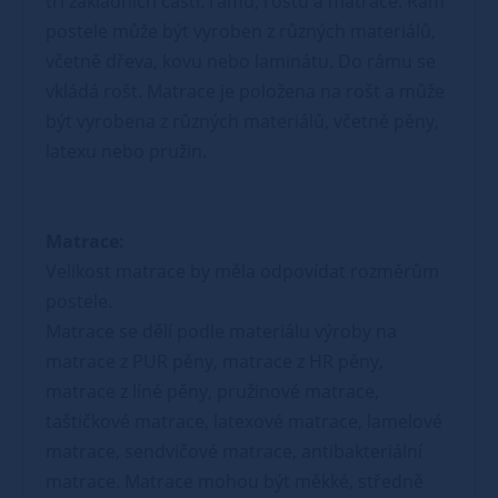
tří základních částí: rámu, roštu a matrace. Rám
postele může být vyroben z různých materiálů,
včetně dřeva, kovu nebo laminátu. Do rámu se
vkládá rošt. Matrace je položena na rošt a může
být vyrobena z různých materiálů, včetně pěny,
latexu nebo pružin.
Matrace:
Velikost matrace by měla odpovídat rozměrům
postele.
Matrace se dělí podle materiálu výroby na
matrace z PUR pěny, matrace z HR pěny,
matrace z líné pěny, pružinové matrace,
taštičkové matrace, latexové matrace, lamelové
matrace, sendvičové matrace, antibakteriální
matrace. Matrace mohou být měkké, středně