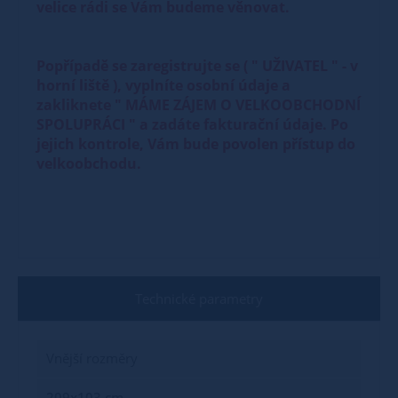
velice rádi se Vám budeme věnovat.
Popřípadě se zaregistrujte se ( " UŽIVATEL " - v
horní liště ), vyplníte osobní údaje a
zakliknete " MÁME ZÁJEM O VELKOOBCHODNÍ
SPOLUPRÁCI " a zadáte fakturační údaje. Po
jejich kontrole, Vám bude povolen přístup do
velkoobchodu.
Technické parametry
Vnější rozměry
209x103 cm