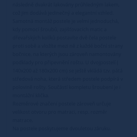
následně dvakrát lakovány průhledným lakem,
což jim dodává jedinečný a elegantní vzhled.
Samotná montáž postele je velmi jednoduchá,
kdy pomocí šroubů, zajišťovacích matic a
dřevařských kolíků postavíte dvě čela postele
proti sobě a vložíte mezi ně z každé boční strany
bočnice, na kterých jsou zároveň namontovány
podklady pro připevnění roštu. U dvojpostelí (
140x200 až 180x200 cm) se ještě vkládá tzv. pátá
středová noha, která středem postele podpírá v
polovině rošty. Součástí kompletu šroubení je i
montážní klička.
Rozměrové značení postele zároveň určuje
velikost otvoru pro matraci, resp. rozměr
matrace.
Na postele poskytujeme dvouletou záruku.