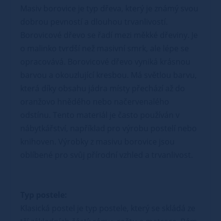
Masiv borovice je typ dřeva, který je známý svou
dobrou pevností a dlouhou trvanlivostí.
Borovicové dřevo se řadí mezi měkké dřeviny. Je
o malinko tvrdší než masivní smrk, ale lépe se
opracovává. Borovicové dřevo vyniká krásnou
barvou a okouzlující kresbou. Má světlou barvu,
která díky obsahu jádra místy přechází až do
oranžovo hnědého nebo načervenalého
odstínu. Tento materiál je často používán v
nábytkářství, například pro výrobu postelí nebo
knihoven. Výrobky z masivu borovice jsou
oblíbené pro svůj přírodní vzhled a trvanlivost.
Typ postele:
Klasická postel je typ postele, který se skládá ze