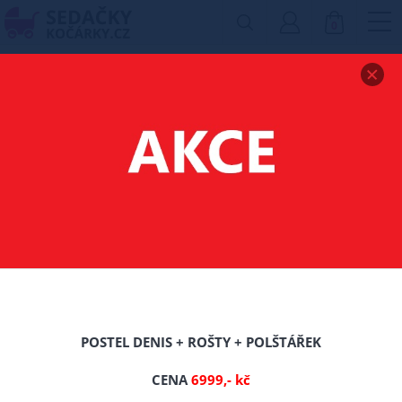
0
Zobrazit drobečkovou navigaci
POSTEL Z MASIVU
KÁŤA 90X200 CM
BRONZ + ROŠT
ZDARMA
-16%
POSTEL DENIS + ROŠTY + POLŠTÁŘEK
CENA
6999,- kč