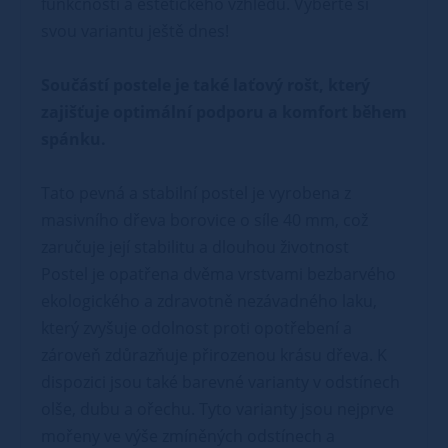
funkčnosti a estetického vzhledu. Vyberte si
svou variantu ještě dnes!
Součástí postele je také laťový rošt, který
zajišťuje optimální podporu a komfort během
spánku.
Tato pevná a stabilní postel je vyrobena z
masivního dřeva borovice o síle 40 mm, což
zaručuje její stabilitu a dlouhou životnost
Postel je opatřena dvěma vrstvami bezbarvého
ekologického a zdravotně nezávadného laku,
který zvyšuje odolnost proti opotřebení a
zároveň zdůrazňuje přirozenou krásu dřeva. K
dispozici jsou také barevné varianty v odstínech
olše, dubu a ořechu. Tyto varianty jsou nejprve
mořeny ve výše zmíněných odstínech a