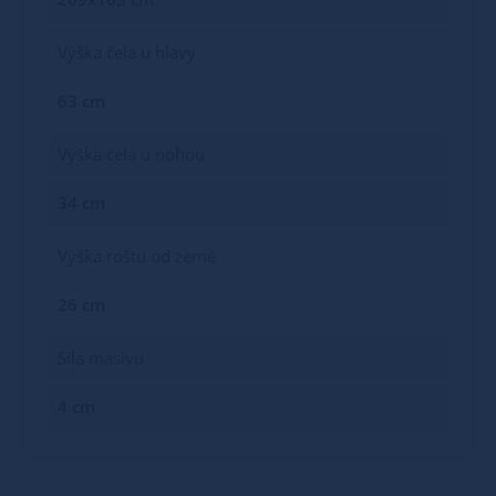
Výška čela u hlavy
63 cm
Výška čela u nohou
34 cm
Výška roštu od země
26 cm
Síla masivu
4 cm