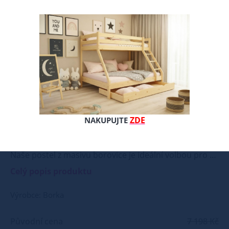
ZDE
NAKUPUJTE
Naše postel z masivu borovice je ideální volbou pro ty, kteří hledají kombinaci pevnosti, funkčnosti a estetického vzhledu. Vyberte si svou variantu ještě dnes! Součástí postele je také laťový rošt, který zajišťuje optimální podporu a komfort během spánku. Tato pevná a stabilní postel je vyrobena z masivního dřeva borovice o síle 40 mm, což zaručuje její stabilitu a dlouhou životnost Postel je opatřena dvěma vrstvami bezbarvého ekologického a zdravotně nezávadného laku, který zvyšuje odolnost proti opotřebení a zároveň zdůrazňuje přirozenou krásu dřeva. K dispozici jsou také barevné varianty v odstínech olše, dubu a ořechu. Tyto varianty jsou nejprve mořeny ve výše zmíněných odstínech a následně dvakrát lakovány průhledným lakem, což jim dodává jedinečný a elegantní vzhled. Samotná montáž postele je velmi jednoduchá, kdy pomocí šroubů, zajišťovacích matic a dřevařských kolíků postavíte dvě čela postele proti sobě a vložíte mezi ně z každé boční strany bočnice, na kterých jsou zároveň namontovány podklady pro připevnění roštu. U dvojpostelí ( 140x200 až 180x200 cm) se ještě vkládá tzv. pátá středová noha, která středem postele podpírá v polovině rošty. Součástí kompletu šroubení je i montážní klička. Rozměrové značení postele zároveň určuje velikost otvoru pro matraci, resp. rozměr matrace. Na postele poskytujeme dvouletou záruku. Doporučujeme k tomuto produktu dokoupit: Matrace - nakupujte - ZDE Prostěradla - nakupujte - ZDE Noční stolky, komody atd. - nakupujte - ZDE Přikrývky, polštáře, chrániče, toppery - nakupujte - ZDE Rozměry postele: Rozměry postele jsou klíčové pro pohodlí a funkčnost ložnice. Výška postele by měla být taková, abyste mohli snadno vstávat a lehat. Rozměry postele mohou ovlivnit celkový vzhled a funkčnost vaší ložnice. V naší nabídce naleznete i postele zvýšené. To je obzvláště důležité pro starší osoby nebo osoby s omezenou pohyblivostí. Rozměry postele 80x200 cm a 90x200 cm jsou obecně považovány za standardní pro jednolůžko. Tyto rozměry postele jsou ideální pro jednotlivce a najdou uplatnění v ložnici, studentském pokoji, pokoji pro hosty a dalších pokojích. Námi nabízené postele, lze doplnit matrací, nočními stolky, komodou, skříní i úložným prostorem. Postele o rozměru 120x200 cm a 140x200 cm jsou považovány za velmi komfortní jednolůžka. Tento rozměr postele je ideální pro jednotlivce, kteří hledají více prostoru než standardní jednolůžko nabízí. Rozměry postele 160x200 cm a 180x200 cm jsou považovány za standardní pro dvoulůžkovou postel. Před nákupem postele se ujistěte, že máte dostatek místa ve své ložnici. Materiál postele: Masiv borovice je typ dřeva, který je známý svou dobrou pevností a dlouhou trvanlivostí. Borovicové dřevo se řadí mezi měkké dřeviny. Je o malinko tvrdší než masivní smrk, ale lépe se opracovává. Borovicové dřevo vyniká krásnou barvou a okouzlující kresbou. Má světlou barvu, která díky obsahu jádra místy přechází až do oranžovo hnědého nebo načervenalého odstínu. Tento materiál je často používán v nábytkářství, například pro výrobu postelí nebo knihoven. Výrobky z masivu borovice jsou oblíbené pro svůj přírodní vzhled a trvanlivost. Typ postele: Klasická postel je typ postele, který se skládá ze tří základních částí: rámu, roštu a matrace. Rám postele může být vyroben z různých materiálů, včetně dřeva, kovu nebo laminátu. Do rámu se vkládá rošt. Matrace je položena na rošt a může být vyrobena z různých materiálů, včetně pěny, latexu nebo pružin. Matrace: Velikost matrace by měla odpovídat rozměrům postele. Matrace se dělí podle materiálu výroby na matrace z PUR pěny, matrace z HR pěny, matrace z líné pěny, pružinové matrace, taštičkové matrace, latexové matrace, lamelové matrace, sendvičové matrace, antibakteriální matrace. Matrace mohou být měkké, středně tvrdé (H2, H3), tvrdé nebo velmi tvrdé (H4). Tvrdost matrace je důležitý faktor, který ovlivňuje pohodlí a podporu, kterou matrace poskytuje. Při výběru matrace je důležité zvážit několik faktorů, včetně vaší preferované polohy spánku, vaší tělesné hmotnosti a jakékoliv zdravotní problémy, které můžete mít. Laťkový rošt ZDARMA: Laťkový rošt je ideální volbou pro ty, kteří hledají kvalitní, pohodlný a cenově dostupný podklad pod matraci. Laťkový rošt se skládá z dřevěných lišt, které jsou spojeny textilií. Rošt poskytuje dobrou podporu těla, cirkulaci vzduchu a odvádění vlhkosti. Rošt postele je tvořen 12 příčkami, které jsou spojeny textilií, příčky roštu jsou z masivu borovice. Mezery mezi příčkami jsou cca 11 cm. Zpracování - lakovaná postel: Lakované postele jsou oblíbené pro svůj elegantní vzhled a odolnost. Lakovaný povrch je hladký, snadno se čistí a je odolný vůči poškrábání a opotřebení. Máte zájem o velkoobchodní spolupráci? Nebo chcete získat zajímavou cenovou nabídku na větší množství našich produktů? Obchodníkům a firmám, nabízíme možnost nákupu na velkoobchodní ceny. Zašlete poptávku na ondera@seznam.cz, velice rádi se Vám budeme věnovat. Popřípadě se zaregistrujte se ( " UŽIVATEL " - v horní liště ), vyplníte osobní údaje a zakliknete " MÁME ZÁJEM O VELKOOBCHODNÍ SPOLUPRÁCI " a zadáte fakturační údaje. Po jejich kontrole, Vám bude povolen přístup do velkoobchodu.
Celý popis produktu
Výrobce: Borka
Původní cena
7 198 Kč