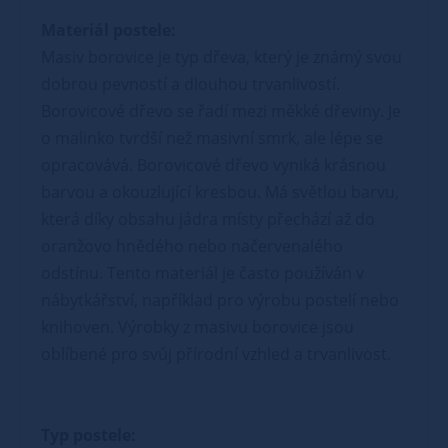
Materiál postele:
Masiv borovice je typ dřeva, který je známý svou
dobrou pevností a dlouhou trvanlivostí.
Borovicové dřevo se řadí mezi měkké dřeviny. Je
o malinko tvrdší než masivní smrk, ale lépe se
opracovává. Borovicové dřevo vyniká krásnou
barvou a okouzlující kresbou. Má světlou barvu,
která díky obsahu jádra místy přechází až do
oranžovo hnědého nebo načervenalého
odstínu. Tento materiál je často používán v
nábytkářství, například pro výrobu postelí nebo
knihoven. Výrobky z masivu borovice jsou
oblíbené pro svůj přírodní vzhled a trvanlivost.
Typ postele: