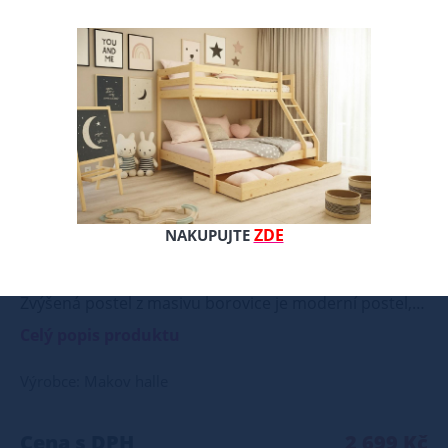
Nové
ZDE
NAKUPUJTE
Zvýšená postel z masivu borovice je moderní postel, která je vyráběna z kvalitního a přírodního dřeva borovice. Postel je povrchově upravena kvalitním ekologickým vodou ředitelným lakem, který je zdravotně nezávadný. Tento lak chrání dřevo před vlhkostí a mechanickým poškozením. Postel poskytuje zvýšenou polohu lehu ve výši cca 34 cm, což je vhodné nejen pro seniory, ale také pro osoby s problémy pohybového aparátu. Naše postel z masivu borovice je ideální volbou pro ty, kteří hledají kombinaci pevnosti, funkčnosti a estetického vzhledu. Vyberte si svou variantu ještě dnes! Součástí postele je také laťový rošt, který zajišťuje optimální podporu a komfort během spánku. Tato pevná a stabilní postel je vyrobena z masivního dřeva borovice o síle 25 - 28 mm, což zaručuje její stabilitu a dlouhou životnost Postel je opatřena dvěma vrstvami bezbarvého ekologického a zdravotně nezávadného laku, který zvyšuje odolnost proti opotřebení a zároveň zdůrazňuje přirozenou krásu dřeva. K dispozici jsou také barevné varianty v odstínech olše, dubu a ořechu. Tyto varianty jsou nejprve mořeny ve výše zmíněných odstínech a následně dvakrát lakovány průhledným lakem, což jim dodává jedinečný a elegantní vzhled. Samotná montáž postele je velmi jednoduchá, kdy pomocí šroubů, zajišťovacích matic a dřevařských kolíků postavíte dvě čela postele proti sobě a vložíte mezi ně z každé boční strany bočnice, na kterých jsou zároveň namontovány podklady pro připevnění roštu. U dvojpostelí ( 120x200 až 180x200 cm) se ještě vkládá tzv. pátá středová noha, která středem postele podpírá v polovině rošty. Součástí kompletu šroubení je i montážní klička. Rozměrové značení postele zároveň určuje velikost otvoru pro matraci, resp. rozměr matrace. Na postele poskytujeme dvouletou záruku. Doporučujeme k tomuto produktu dokoupit: Matrace - nakupujte - ZDE Prostěradla - nakupujte - ZDE Úložný prostor - nakupujte - ZDE Noční stolky, komody atd. - nakupujte - ZDE Přikrývky, polštáře, chrániče, toppery - nakupujte - ZDE Rozměry postele: Rozměry postele jsou klíčové pro pohodlí a funkčnost ložnice. Výška postele by měla být taková, abyste mohli snadno vstávat a lehat. Rozměry postele mohou ovlivnit celkový vzhled a funkčnost vaší ložnice. V naší nabídce naleznete i postele zvýšené. To je obzvláště důležité pro starší osoby nebo osoby s omezenou pohyblivostí. Rozměry postele 80x200 cm a 90x200 cm jsou obecně považovány za standardní pro jednolůžko. Tyto rozměry postele jsou ideální pro jednotlivce a najdou uplatnění v ložnici, studentském pokoji, pokoji pro hosty a dalších pokojích. Námi nabízené postele, lze doplnit matrací, nočními stolky, komodou, skříní i úložným prostorem. Postele o rozměru 120x200 cm a 140x200 cm jsou považovány za velmi komfortní jednolůžka. Tento rozměr postele je ideální pro jednotlivce, kteří hledají více prostoru než standardní jednolůžko nabízí. Rozměry postele 160x200 cm a 180x200 cm jsou považovány za standardní pro dvoulůžkovou postel. Před nákupem postele se ujistěte, že máte dostatek místa ve své ložnici. Materiál postele: Masiv borovice je typ dřeva, který je známý svou dobrou pevností a dlouhou trvanlivostí. Borovicové dřevo se řadí mezi měkké dřeviny. Je o malinko tvrdší než masivní smrk, ale lépe se opracovává. Borovicové dřevo vyniká krásnou barvou a okouzlující kresbou. Má světlou barvu, která díky obsahu jádra místy přechází až do oranžovo hnědého nebo načervenalého odstínu. Tento materiál je často používán v nábytkářství, například pro výrobu postelí nebo knihoven. Výrobky z masivu borovice jsou oblíbené pro svůj přírodní vzhled a trvanlivost. Typ postele: Klasická postel je typ postele, který se skládá ze tří základních částí: rámu, roštu a matrace. Rám postele může být vyroben z různých materiálů, včetně dřeva, kovu nebo laminátu. Do rámu se vkládá rošt. Matrace je položena na rošt a může být vyrobena z různých materiálů, včetně pěny, latexu nebo pružin. Matrace: Velikost matrace by měla odpovídat rozměrům postele. Matrace se dělí podle materiálu výroby na matrace z PUR pěny, matrace z HR pěny, matrace z líné pěny, pružinové matrace, taštičkové matrace, latexové matrace, lamelové matrace, sendvičové matrace, antibakteriální matrace. Matrace mohou být měkké, středně tvrdé (H2, H3), tvrdé nebo velmi tvrdé (H4). Tvrdost matrace je důležitý faktor, který ovlivňuje pohodlí a podporu, kterou matrace poskytuje. Při výběru matrace je důležité zvážit několik faktorů, včetně vaší preferované polohy spánku, vaší tělesné hmotnosti a jakékoliv zdravotní problémy, které můžete mít. Laťkový rošt ZDARMA: Laťkový rošt je ideální volbou pro ty, kteří hledají kvalitní, pohodlný a cenově dostupný podklad pod matraci. Laťkový rošt se skládá z dřevěných lišt, které jsou spojeny textilií. Rošt poskytuje dobrou podporu těla, cirkulaci vzduchu a odvádění vlhkosti. Rošt postele je tvořen 12 příčkami, které jsou spojeny textilií, příčky roštu jsou z masivu borovice. Mezery mezi příčkami jsou cca 11 cm. Zpracování - lakovaná postel: Lakované postele jsou oblíbené pro svůj elegantní vzhled a odolnost. Lakovaný povrch je hladký, snadno se čistí a je odolný vůči poškrábání a opotřebení. Máte zájem o velkoobchodní spolupráci? Nebo chcete získat zajímavou cenovou nabídku na větší množství našich produktů? Obchodníkům a firmám, nabízíme možnost nákupu na velkoobchodní ceny. Zašlete poptávku na ondera@seznam.cz, velice rádi se Vám budeme věnovat. Popřípadě se zaregistrujte se ( " UŽIVATEL " - v horní liště ), vyplníte osobní údaje a zakliknete " MÁME ZÁJEM O VELKOOBCHODNÍ SPOLUPRÁCI " a zadáte fakturační údaje. Po jejich kontrole, Vám bude povolen přístup do velkoobchodu.
Celý popis produktu
Výrobce: Makov halle
Cena s DPH
2 699 Kč