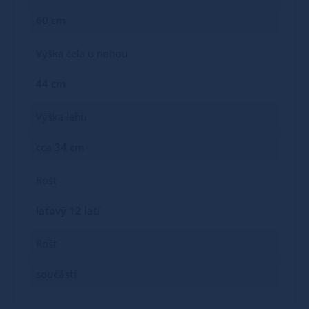
60 cm
Výška čela u nohou
44 cm
Výška lehu
cca 34 cm
Rošt
laťový 12 latí
Rošt
součástí