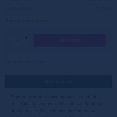
Cena bez DPH
2 231 Kč
Dostupnost: skladem
+ DO KOŠÍKU
Kat. číslo: Halle 90 šedá
Popis produktu
Zvýšená postel
z masivu borovice je moderní
postel, která je vyráběna z kvalitního a přírodního
dřeva borovice. Postel je povrchově upravena