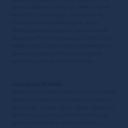
matrace. Matrace mohou být měkké, středně
tvrdé (H2, H3), tvrdé nebo velmi tvrdé (H4).
Tvrdost matrace je důležitý faktor, který
ovlivňuje pohodlí a podporu, kterou matrace
poskytuje. Při výběru matrace je důležité zvážit
několik faktorů, včetně vaší preferované polohy
spánku, vaší tělesné hmotnosti a jakékoliv
zdravotní problémy, které můžete mít.
Laťkový rošt ZDARMA:
Laťkový rošt je ideální volbou pro ty, kteří hledají
kvalitní, pohodlný a cenově dostupný podklad
pod matraci. Laťkový rošt se skládá z dřevěných
lišt, které jsou spojeny textilií. Rošt poskytuje
dobrou podporu těla, cirkulaci vzduchu a