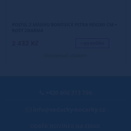
POSTEL Z MASIVU BOROVICE PETRA 90X200 CM +
ROŠT ZDARMA
2 432 Kč
+ DO KOŠÍKU
Dostupnost: skladem
+420 606 311 796
info@sedacky-kocarky.cz
ODBĚR NOVINEK NA EMAIL