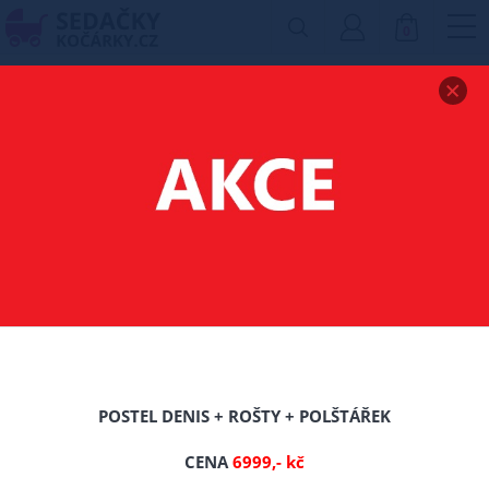
0
Zobrazit drobečkovou navigaci
ZVÝŠENÁ POSTEL Z
MASIVU HALLE ŠEDÁ
90X200 CM + ROŠT
ZDARMA
-0%
POSTEL DENIS + ROŠTY + POLŠTÁŘEK
TIP
CENA
6999,- kč