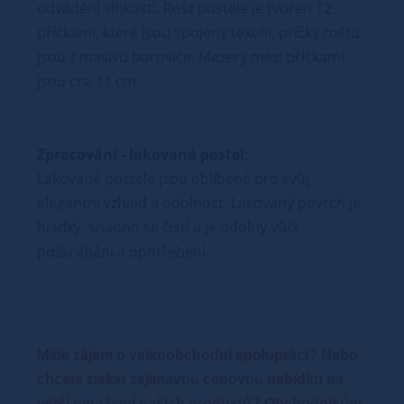
odvádění vlhkosti. Rošt postele je tvořen 12
příčkami, které jsou spojeny textilií, příčky roštu
jsou z masivu borovice. Mezery mezi příčkami
jsou cca 11 cm.
Zpracování - lakovaná postel:
Lakované postele jsou oblíbené pro svůj
elegantní vzhled a odolnost. Lakovaný povrch je
hladký, snadno se čistí a je odolný vůči
poškrábání a opotřebení.
Máte zájem o velkoobchodní spolupráci? Nebo
chcete získat zajímavou cenovou nabídku na
větší množství našich produktů?
Obchodníkům