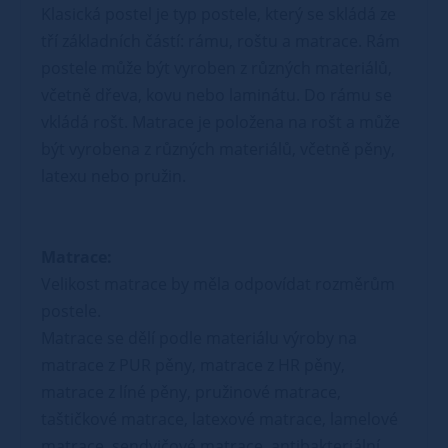
Klasická postel je typ postele, který se skládá ze
tří základních částí: rámu, roštu a matrace. Rám
postele může být vyroben z různých materiálů,
včetně dřeva, kovu nebo laminátu. Do rámu se
vkládá rošt. Matrace je položena na rošt a může
být vyrobena z různých materiálů, včetně pěny,
latexu nebo pružin.
Matrace:
Velikost matrace by měla odpovídat rozměrům
postele.
Matrace se dělí podle materiálu výroby na
matrace z PUR pěny, matrace z HR pěny,
matrace z líné pěny, pružinové matrace,
taštičkové matrace, latexové matrace, lamelové
matrace, sendvičové matrace, antibakteriální