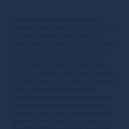
Tato pevná a stabilní postel je vyrobena z
masivního dřeva borovice o síle 25 - 28 mm, což
zaručuje její stabilitu a dlouhou životnost
Postel je opatřena dvěma vrstvami bezbarvého
ekologického a zdravotně nezávadného laku,
který zvyšuje odolnost proti opotřebení a
zároveň zdůrazňuje přirozenou krásu dřeva. K
dispozici jsou také barevné varianty v odstínech
olše, dubu a ořechu. Tyto varianty jsou nejprve
mořeny ve výše zmíněných odstínech a
následně dvakrát lakovány průhledným lakem,
což jim dodává jedinečný a elegantní vzhled.
Samotná montáž postele je velmi jednoduchá,
kdy pomocí šroubů, zajišťovacích matic a
dřevařských kolíků postavíte dvě čela postele