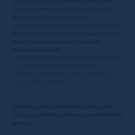
kvalitním ekologickým vodou ředitelným lakem,
který je zdravotně nezávadný. Tento lak chrání
dřevo před vlhkostí a mechanickým
poškozením.
Postel poskytuje zvýšenou polohu
lehu ve výši cca 34 cm, což je vhodné nejen pro
seniory, ale také pro osoby s problémy
pohybového aparátu.
Naše postel z masivu borovice je ideální volbou
pro ty, kteří hledají kombinaci pevnosti,
funkčnosti a estetického vzhledu. Vyberte si
svou variantu ještě dnes!
Součástí postele je také laťový rošt, který
zajišťuje optimální podporu a komfort během
spánku.