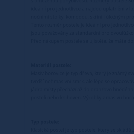
s omezenou pohyblivostí. Rozměry postele 80
ideální pro jednotlivce a najdou uplatnění v l
nočními stolky, komodou, skříní i úložným p
Tento rozměr postele je ideální pro jednotliv
jsou považovány za standardní pro dvoulůžko
Před nákupem postele se ujistěte, že máte dost
Materiál postele:
Masiv borovice je typ dřeva, který je známý s
tvrdší než masivní smrk, ale lépe se opracová
jádra místy přechází až do oranžovo hnědého 
postelí nebo knihoven. Výrobky z masivu borovi
Typ postele:
Klasická postel je typ postele, který se sklád