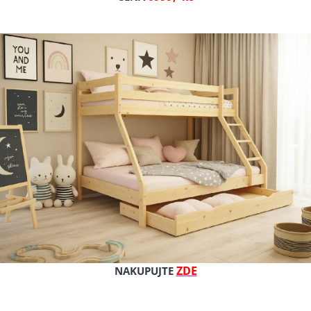
Výrobce: Romar Klaudie
Cena s DPH
Cena bez DPH
Dostupnost: 14 dnů
Kat. číslo: klaudia zvýšená BÍ
ZDE
NAKUPUJTE