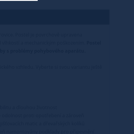
orovice. Postel je povrchově upravena
ed vlhkostí a mechanickým poškozením.
Postel
osoby s problémy pohybového aparátu.
tického vzhledu. Vyberte si svou variantu ještě
abilitu a dlouhou životnost
 odolnost proti opotřebení a zároveň
išťovacích matic a dřevařských kolíků
ároveň namontovány podklady pro připevnění