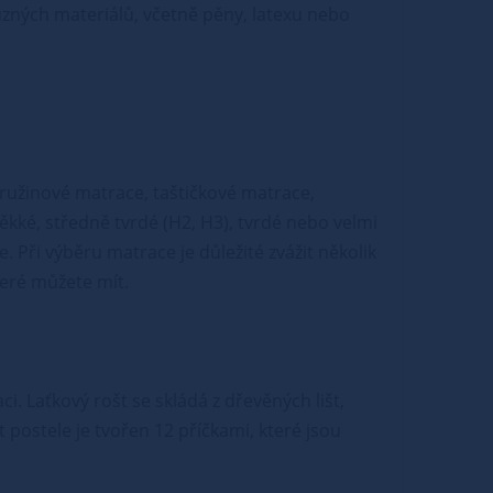
ůzných materiálů, včetně pěny, latexu nebo
pružinové matrace, taštičkové matrace,
kké, středně tvrdé (H2, H3), tvrdé nebo velmi
. Při výběru matrace je důležité zvážit několik
teré můžete mít.
i. Laťkový rošt se skládá z dřevěných lišt,
t postele je tvořen 12 příčkami, které jsou