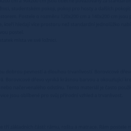
x200 cm a 90x200 cm jsou obecně považovány za standardní
ožnici, studentském pokoji, pokoji pro hosty a dalších pokojí
rostorem. Postele o rozměru 120x200 cm a 140x200 cm jsou 
ce, kteří hledají více prostoru než standardní jednolůžko n
vou postel.
atek místa ve své ložnici.
vou dobrou pevností a dlouhou trvanlivostí. Borovicové dřev
vá. Borovicové dřevo vyniká krásnou barvou a okouzlující kr
nebo načervenalého odstínu. Tento materiál je často použív
ce jsou oblíbené pro svůj přírodní vzhled a trvanlivost.
á ze tří základních částí: rámu, roštu a matrace. Rám postel