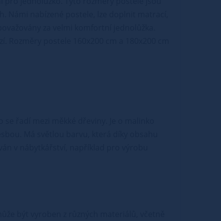
 pro jednolůžko. Tyto rozměry postele jsou
ch. Námi nabízené postele, lze doplnit matrací,
považovány za velmi komfortní jednolůžka.
abízí. Rozměry postele 160x200 cm a 180x200 cm
o se řadí mezi měkké dřeviny. Je o malinko
esbou. Má světlou barvu, která díky obsahu
án v nábytkářství, například pro výrobu
e může být vyroben z různých materiálů, včetně