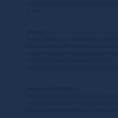
dřeva, kovu nebo laminátu. Do rámu se vkládá
pružin.
Matrace:
Velikost matrace by měla odpovídat rozměrů
Matrace se dělí podle materiálu výroby na ma
latexové matrace, lamelové matrace, sendvičo
tvrdé (H4). Tvrdost matrace je důležitý faktor
faktorů, včetně vaší preferované polohy spánk
Laťkový rošt ZDARMA:
Laťkový rošt je ideální volbou pro ty, kteří hl
které jsou spojeny textilií. Rošt poskytuje do
spojeny textilií, příčky roštu jsou z masivu b