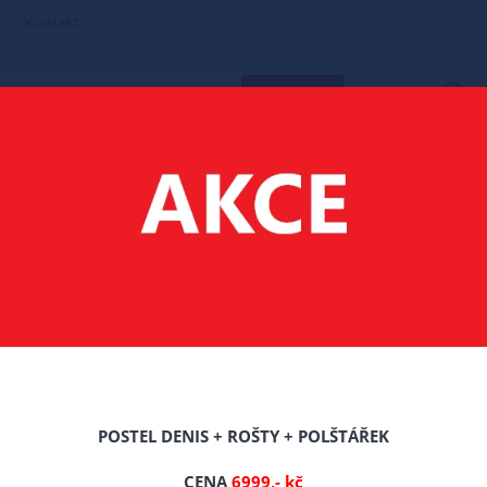
Kontakt
HLEDAT
POSTELE MASIV BOROVICE
ZVÝŠENÉ POSTELE
ZVÝŠENÁ POSTEL A
ANDULA 120X200 CM +
POSTEL DENIS + ROŠTY + POLŠTÁŘEK
Celý popis produktu
CENA
6999,- kč