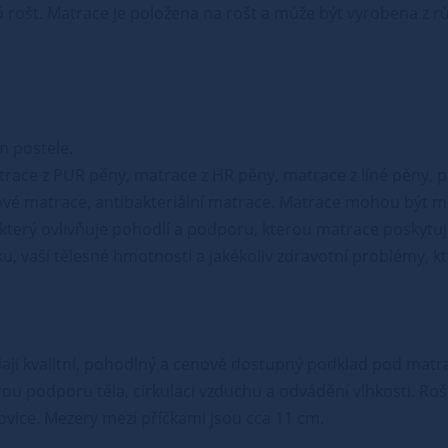
 rošt. Matrace je položena na rošt a může být vyrobena z r
m postele.
trace z PUR pěny, matrace z HR pěny, matrace z líné pěny, 
vé matrace, antibakteriální matrace. Matrace mohou být mě
, který ovlivňuje pohodlí a podporu, kterou matrace poskytuje
u, vaší tělesné hmotnosti a jakékoliv zdravotní problémy, k
edají kvalitní, pohodlný a cenově dostupný podklad pod matrac
brou podporu těla, cirkulaci vzduchu a odvádění vlhkosti. Roš
orovice. Mezery mezi příčkami jsou cca 11 cm.