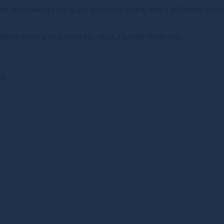
se ještě vkládá tzv. pátá středová noha, která středem post
ikost otvoru pro matraci, resp. rozměr matrace.
t: