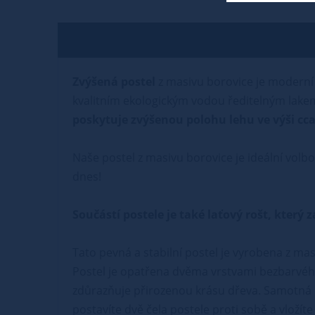
Zvýšená postel
z masivu borovice je moderní 
kvalitním ekologickým vodou ředitelným lakem
poskytuje zvýšenou polohu lehu ve výši cca
Naše postel z masivu borovice je ideální volbo
dnes!
Součástí postele je také laťový rošt, kter
Tato pevná a stabilní postel je vyrobena z mas
Postel je opatřena dvěma vrstvami bezbarvého
zdůrazňuje přirozenou krásu dřeva. Samotná m
postavíte dvě čela postele proti sobě a vloží