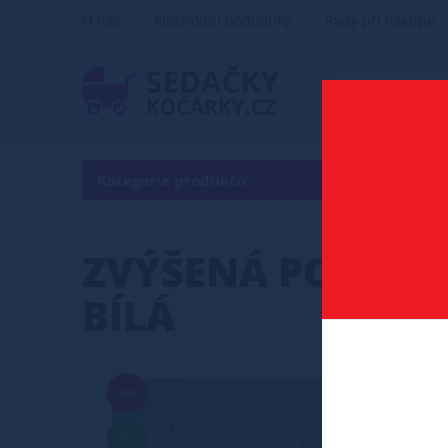
O nás
Obchodní podmínky
Rady při nákupu
Kategorie produktů
ZVÝŠENÁ POSTEL 
BÍLÁ
-0%
TIP