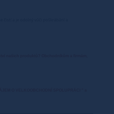
 čistí a je odolný vůči poškrábání a
ství našich produktů?
Obchodníkům a firmám,
" MÁME ZÁJEM O VELKOOBCHODNÍ SPOLUPRÁCI " a