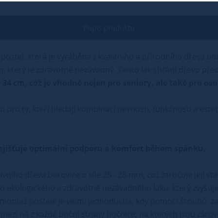
Popis produktu
postel, která je vyráběna z kvalitního a přírodního dřeva b
, který je zdravotně nezávadný. Tento lak chrání dřevo př
 34 cm, což je vhodné nejen pro seniory, ale také pro 
u pro ty, kteří hledají kombinaci pevnosti, funkčnosti a este
ý zajišťuje optimální podporu a komfort během spánku.
ivního dřeva borovice o síle 25 - 28 mm, což zaručuje její st
 ekologického a zdravotně nezávadného laku, který zvyšuje
ontáž postele je velmi jednoduchá, kdy pomocí šroubů, zaj
te mezi ně z každé boční strany bočnice, na kterých jsou z