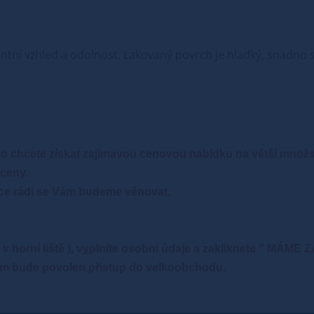
ntní vzhled a odolnost. Lakovaný povrch je hladký, snadno se
o chcete získat zajímavou cenovou nabídku na větší množ
ceny.
ce rádi se Vám budeme věnovat.
" - v horní liště ), vyplníte osobní údaje a zakliknete 
 Vám bude povolen přístup do velkoobchodu.