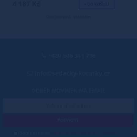
4 187 Kč
+ DO KOŠÍKU
Dostupnost: skladem
+420 606 311 796
info@sedacky-kocarky.cz
ODBĚR NOVINEK NA EMAIL
POTVRDIT
zpracování osobních údajů
Souhlasím se