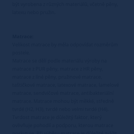
být vyrobena z různých materiálů, včetně pěny,
latexu nebo pružin.
Matrace:
Velikost matrace by měla odpovídat rozměrům
postele.
Matrace se dělí podle materiálu výroby na
matrace z PUR pěny, matrace z HR pěny,
matrace z líné pěny, pružinové matrace,
taštičkové matrace, latexové matrace, lamelové
matrace, sendvičové matrace, antibakteriální
matrace. Matrace mohou být měkké, středně
tvrdé (H2, H3), tvrdé nebo velmi tvrdé (H4).
Tvrdost matrace je důležitý faktor, který
ovlivňuje pohodlí a podporu, kterou matrace
poskytuje. Při výběru matrace je důležité zvážit