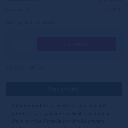
Cena bez DPH
2 760 Kč
Dostupnost: skladem
+ DO KOŠÍKU
Kat. číslo: Halle 120
Popis produktu
Zvýšená postel
z masivu borovice je moderní
postel, která je vyráběna z kvalitního a přírodního
dřeva borovice. Postel je povrchově upravena