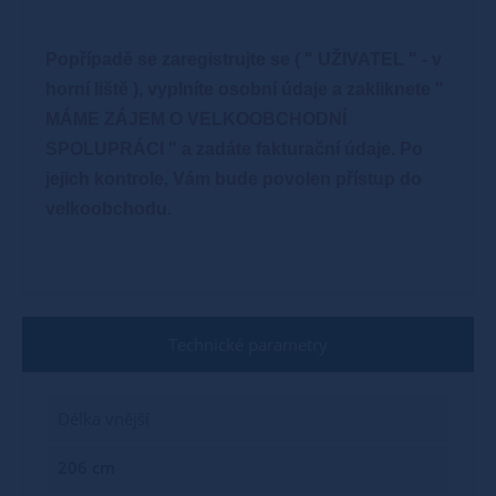
Popřípadě se zaregistrujte se ( " UŽIVATEL " - v
horní liště ), vyplníte osobní údaje a zakliknete "
MÁME ZÁJEM O VELKOOBCHODNÍ
SPOLUPRÁCI " a zadáte fakturační údaje. Po
jejich kontrole, Vám bude povolen přístup do
velkoobchodu.
Technické parametry
Délka vnější
206 cm