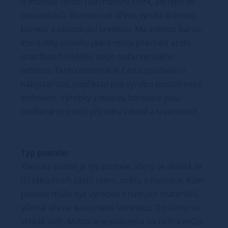
o malinko tvrdší než masivní smrk, ale lépe se
opracovává. Borovicové dřevo vyniká krásnou
barvou a okouzlující kresbou. Má světlou barvu,
která díky obsahu jádra místy přechází až do
oranžovo hnědého nebo načervenalého
odstínu. Tento materiál je často používán v
nábytkářství, například pro výrobu postelí nebo
knihoven. Výrobky z masivu borovice jsou
oblíbené pro svůj přírodní vzhled a trvanlivost.
Typ postele:
Klasická postel je typ postele, který se skládá ze
tří základních částí: rámu, roštu a matrace. Rám
postele může být vyroben z různých materiálů,
včetně dřeva, kovu nebo laminátu. Do rámu se
vkládá rošt. Matrace je položena na rošt a může