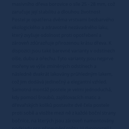
masivního dřeva borovice o síle 25 - 28 mm, což
zaručuje její stabilitu a dlouhou životnost
Postel je opatřena dvěma vrstvami bezbarvého
ekologického a zdravotně nezávadného laku,
který zvyšuje odolnost proti opotřebení a
zároveň zdůrazňuje přirozenou krásu dřeva. K
dispozici jsou také barevné varianty v odstínech
olše, dubu a ořechu. Tyto varianty jsou nejprve
mořeny ve výše zmíněných odstínech a
následně dvakrát lakovány průhledným lakem,
což jim dodává jedinečný a elegantní vzhled.
Samotná montáž postele je velmi jednoduchá,
kdy pomocí šroubů, zajišťovacích matic a
dřevařských kolíků postavíte dvě čela postele
proti sobě a vložíte mezi ně z každé boční strany
bočnice, na kterých jsou zároveň namontovány
podklady pro připevnění roštu. U dvojpostelí (