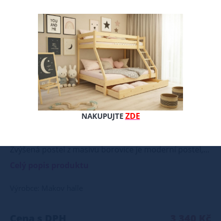
ZDE
NAKUPUJTE
Zvýšená postel z masivu borovice je moderní postel, která je vyráběna z kvalitního a přírodního dřeva borovice. Postel je povrchově upravena kvalitním ekologickým vodou ředitelným lakem, který je zdravotně nezávadný. Tento lak chrání dřevo před vlhkostí a mechanickým poškozením. Postel poskytuje zvýšenou polohu lehu ve výši cca 34 cm, což je vhodné nejen pro seniory, ale také pro osoby s problémy pohybového aparátu. Naše postel z masivu borovice je ideální volbou pro ty, kteří hledají kombinaci pevnosti, funkčnosti a estetického vzhledu. Vyberte si svou variantu ještě dnes! Součástí postele je také laťový rošt, který zajišťuje optimální podporu a komfort během spánku. Tato pevná a stabilní postel je vyrobena z masivního dřeva borovice o síle 25 - 28 mm, což zaručuje její stabilitu a dlouhou životnost Postel je opatřena dvěma vrstvami bezbarvého ekologického a zdravotně nezávadného laku, který zvyšuje odolnost proti opotřebení a zároveň zdůrazňuje přirozenou krásu dřeva. K dispozici jsou také barevné varianty v odstínech olše, dubu a ořechu. Tyto varianty jsou nejprve mořeny ve výše zmíněných odstínech a následně dvakrát lakovány průhledným lakem, což jim dodává jedinečný a elegantní vzhled. Samotná montáž postele je velmi jednoduchá, kdy pomocí šroubů, zajišťovacích matic a dřevařských kolíků postavíte dvě čela postele proti sobě a vložíte mezi ně z každé boční strany bočnice, na kterých jsou zároveň namontovány podklady pro připevnění roštu. U dvojpostelí ( 120x200 až 180x200 cm) se ještě vkládá tzv. pátá středová noha, která středem postele podpírá v polovině rošty. Součástí kompletu šroubení je i montážní klička. Rozměrové značení postele zároveň určuje velikost otvoru pro matraci, resp. rozměr matrace. Na postele poskytujeme dvouletou záruku. Doporučujeme k tomuto produktu dokoupit: Matrace - nakupujte - ZDE Prostěradla - nakupujte - ZDE Úložný prostor - nakupujte - ZDE Noční stolky, komody atd. - nakupujte - ZDE Přikrývky, polštáře, chrániče, toppery - nakupujte - ZDE Rozměry postele: Rozměry postele jsou klíčové pro pohodlí a funkčnost ložnice. Výška postele by měla být taková, abyste mohli snadno vstávat a lehat. Rozměry postele mohou ovlivnit celkový vzhled a funkčnost vaší ložnice. V naší nabídce naleznete i postele zvýšené. To je obzvláště důležité pro starší osoby nebo osoby s omezenou pohyblivostí. Rozměry postele 80x200 cm a 90x200 cm jsou obecně považovány za standardní pro jednolůžko. Tyto rozměry postele jsou ideální pro jednotlivce a najdou uplatnění v ložnici, studentském pokoji, pokoji pro hosty a dalších pokojích. Námi nabízené postele, lze doplnit matrací, nočními stolky, komodou, skříní i úložným prostorem. Postele o rozměru 120x200 cm a 140x200 cm jsou považovány za velmi komfortní jednolůžka. Tento rozměr postele je ideální pro jednotlivce, kteří hledají více prostoru než standardní jednolůžko nabízí. Rozměry postele 160x200 cm a 180x200 cm jsou považovány za standardní pro dvoulůžkovou postel. Před nákupem postele se ujistěte, že máte dostatek místa ve své ložnici. Materiál postele: Masiv borovice je typ dřeva, který je známý svou dobrou pevností a dlouhou trvanlivostí. Borovicové dřevo se řadí mezi měkké dřeviny. Je o malinko tvrdší než masivní smrk, ale lépe se opracovává. Borovicové dřevo vyniká krásnou barvou a okouzlující kresbou. Má světlou barvu, která díky obsahu jádra místy přechází až do oranžovo hnědého nebo načervenalého odstínu. Tento materiál je často používán v nábytkářství, například pro výrobu postelí nebo knihoven. Výrobky z masivu borovice jsou oblíbené pro svůj přírodní vzhled a trvanlivost. Typ postele: Klasická postel je typ postele, který se skládá ze tří základních částí: rámu, roštu a matrace. Rám postele může být vyroben z různých materiálů, včetně dřeva, kovu nebo laminátu. Do rámu se vkládá rošt. Matrace je položena na rošt a může být vyrobena z různých materiálů, včetně pěny, latexu nebo pružin. Matrace: Velikost matrace by měla odpovídat rozměrům postele. Matrace se dělí podle materiálu výroby na matrace z PUR pěny, matrace z HR pěny, matrace z líné pěny, pružinové matrace, taštičkové matrace, latexové matrace, lamelové matrace, sendvičové matrace, antibakteriální matrace. Matrace mohou být měkké, středně tvrdé (H2, H3), tvrdé nebo velmi tvrdé (H4). Tvrdost matrace je důležitý faktor, který ovlivňuje pohodlí a podporu, kterou matrace poskytuje. Při výběru matrace je důležité zvážit několik faktorů, včetně vaší preferované polohy spánku, vaší tělesné hmotnosti a jakékoliv zdravotní problémy, které můžete mít. Laťkový rošt ZDARMA: Laťkový rošt je ideální volbou pro ty, kteří hledají kvalitní, pohodlný a cenově dostupný podklad pod matraci. Laťkový rošt se skládá z dřevěných lišt, které jsou spojeny textilií. Rošt poskytuje dobrou podporu těla, cirkulaci vzduchu a odvádění vlhkosti. Rošt postele je tvořen 12 příčkami, které jsou spojeny textilií, příčky roštu jsou z masivu borovice. Mezery mezi příčkami jsou cca 11 cm. Zpracování - lakovaná postel: Lakované postele jsou oblíbené pro svůj elegantní vzhled a odolnost. Lakovaný povrch je hladký, snadno se čistí a je odolný vůči poškrábání a opotřebení. Máte zájem o velkoobchodní spolupráci? Nebo chcete získat zajímavou cenovou nabídku na větší množství našich produktů? Obchodníkům a firmám, nabízíme možnost nákupu na velkoobchodní ceny. Zašlete poptávku na ondera@seznam.cz, velice rádi se Vám budeme věnovat. Popřípadě se zaregistrujte se ( " UŽIVATEL " - v horní liště ), vyplníte osobní údaje a zakliknete " MÁME ZÁJEM O VELKOOBCHODNÍ SPOLUPRÁCI " a zadáte fakturační údaje. Po jejich kontrole, Vám bude povolen přístup do velkoobchodu.
Celý popis produktu
Výrobce: Makov halle
Cena s DPH
3 340 Kč