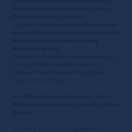
kvalitním ekologickým vodou ředitelným lakem,
který je zdravotně nezávadný. Tento lak chrání
dřevo před vlhkostí a mechanickým
poškozením.
Postel poskytuje zvýšenou polohu
lehu ve výši cca 34 cm, což je vhodné nejen pro
seniory, ale také pro osoby s problémy
pohybového aparátu.
Naše postel z masivu borovice je ideální volbou
pro ty, kteří hledají kombinaci pevnosti,
funkčnosti a estetického vzhledu. Vyberte si
svou variantu ještě dnes!
Součástí postele je také laťový rošt, který
zajišťuje optimální podporu a komfort během
spánku.
Tato pevná a stabilní postel je vyrobena z