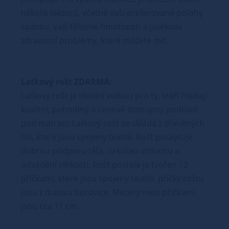
několik faktorů, včetně vaší preferované polohy
spánku, vaší tělesné hmotnosti a jakékoliv
zdravotní problémy, které můžete mít.
Laťkový rošt ZDARMA:
Laťkový rošt je ideální volbou pro ty, kteří hledají
kvalitní, pohodlný a cenově dostupný podklad
pod matraci. Laťkový rošt se skládá z dřevěných
lišt, které jsou spojeny textilií. Rošt poskytuje
dobrou podporu těla, cirkulaci vzduchu a
odvádění vlhkosti. Rošt postele je tvořen 12
příčkami, které jsou spojeny textilií, příčky roštu
jsou z masivu borovice. Mezery mezi příčkami
jsou cca 11 cm.