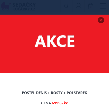
0
Zobrazit drobečkovou navigaci
ZVÝŠENÁ POSTEL Z
MASIVU HALLE
120X200 CM + ROŠT
ZDARMA
-0%
POSTEL DENIS + ROŠTY + POLŠTÁŘEK
TIP
CENA
6999,- kč