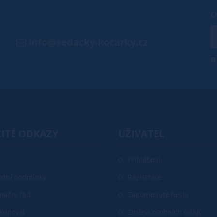
O
info@sedacky-kocarky.cz
ITÉ ODKAZY
UŽIVATEL
Přihlášení
dní podmínky
Registrace
mační řád
Zapomenuté heslo
akupovat
Změna osobních údajů