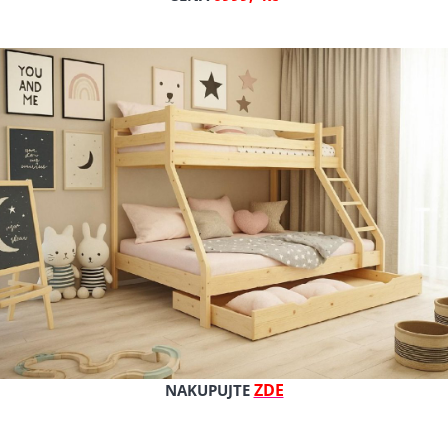
Cena s DPH
Cena bez DPH
Dostupnost: 14 dnů
Kat. číslo: Franio 180/80 šedá
ZDE
NAKUPUJTE