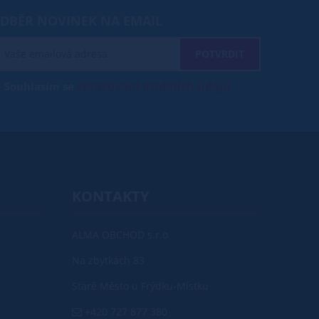
DBĚR NOVINEK NA EMAIL
POTVRDIT
zpracování osobních údajů
Souhlasím se
KONTAKTY
ALMA OBCHOD s.r.o
Na zbytkách 83
Staré Město u Frýdku-Místku
+420 727 877 380