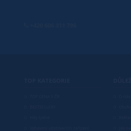
+420 606 311 796
TOP KATEGORIE
DŮLEŽ
TOP CENA V ČR
O nás
BESTSELLERY
Obcho
Hity týdne
Rekla
Vybavení ubytovacích zařízení
Jak n