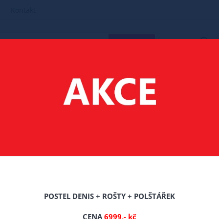
Kontakt
HLEDAT
POSTÝLKY - POSTELE PRO DĚTI
180X80 CM
POSTEL FIONA 180/80 
/80 CM - ŠEDÁ/ BÍLÁ +
Celý popis produktu
POSTEL DENIS + ROŠTY + POLŠTÁŘEK
Výrobce: PWO
CENA
6999,- kč