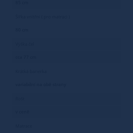
85 cm
Šířka vnitřní ( pro matraci )
80 cm
Výška čel
cca 77 cm
Krátká barierka
variabilní na obě strany
Rošt
v ceně
Matrace