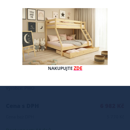
Postel vyrobená z kvalitní 18mm laminované nábytkové desky a MDF desky s ekologickými barvami na vodní bázi. Tento odolný nábytek nabízí vysokou nosnost až 100 kg díky borovicovému rámu z latěk. Pro bezpečí dětí jsou všechny hrany zaoblené, což eliminuje riziko úrazu. Postel je oboustranná, což umožňuje flexibilní umístění v pokoji, a disponuje prostornou zásuvkou na kolečkách pro uložení lůžkovin nebo hraček. Montáž je snadná díky přehlednému návodu a kvalitnímu kování. Ideální volba pro bezpečný a pohodlný spánek Vašeho dítěte. Součástí postele je rošt a univerzální zábrana. Součástí postele je i prostorný šuplík na kolečkách, který lze využít jako zásobník na lůžkoviny nebo dětské hračky. Doporučujeme k tomuto produktu dokoupit: Matrace - nakupujte - ZDE Prostěradla - nakupujte - ZDE Úložný prostor - nakupujte - ZDE Noční stolky, komody atd. - nakupujte - ZDE Přikrývky, polštáře, chrániče, toppery - nakupujte - ZDE
ZDE
NAKUPUJTE
Celý popis produktu
Výrobce: PWO
Cena s DPH
6 982 Kč
Cena bez DPH
5 770 Kč