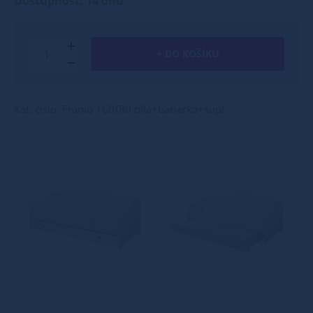
Dostupnost: 14 dnů
+ DO KOŠÍKU
Kat. číslo: Franio 160/80 bílá+barierka+šupl