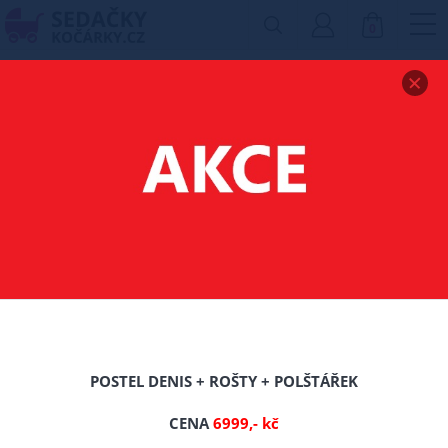
0
Zobrazit drobečkovou navigaci
POSTEL FIONA 160/80
CM - BÍLÁ + ŠUPLÍK
-0%
TIP
Nové
POSTEL DENIS + ROŠTY + POLŠTÁŘEK
CENA
6999,- kč