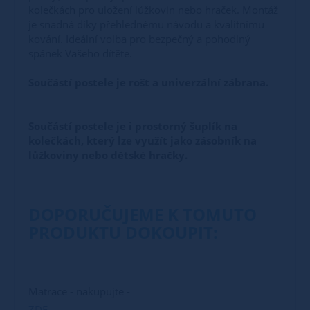
kolečkách pro uložení lůžkovin nebo hraček. Montáž
je snadná díky přehlednému návodu a kvalitnímu
kování. Ideální volba pro bezpečný a pohodlný
spánek Vašeho dítěte.
Součástí postele je rošt a univerzální zábrana
.
Součástí postele je i prostorný šuplík na
kolečkách, který lze využít jako zásobník na
lůžkoviny nebo dětské hračky.
DOPORUČUJEME K TOMUTO
PRODUKTU DOKOUPIT:
Matrace - nakupujte -
ZDE