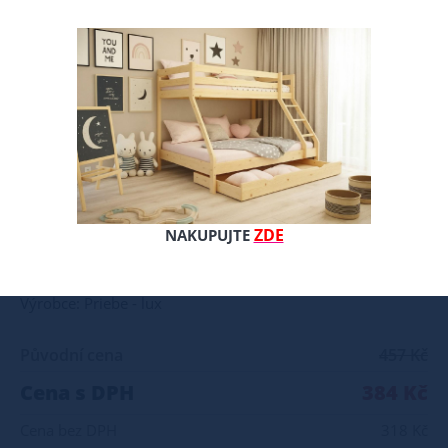
Povlečení v rozměru 120/90 cm + 60/40 cm Materiály použité při výrobě této sady jsou ze 100% bavlny. Rozměry: Povlečení na peřinku 120x90 cm Povlečení na polštářek 60x40 cm.
ZDE
NAKUPUJTE
Celý popis produktu
Výrobce: Priebe - lux
Původní cena
457 Kč
Cena s DPH
384 Kč
Cena bez DPH
318 Kč