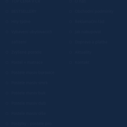
TOP CENA V ČR
O nás
BESTSELLERY
Obchodní podmínky
Hity týdne
Reklamační řád
Vybavení ubytovacích
Jak nakupovat
zařízení
Doprava a platba
Zvýšené postele
Aktuality
Postel + matrace
Kontakt
Postele masiv borovice
Postele masiv smrk
Postele masiv buk
Postele masiv dub
Postele masiv olše
Postýlky - postele pro