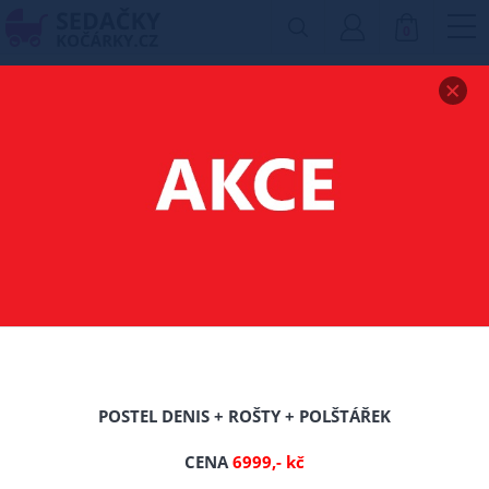
0
Zobrazit drobečkovou navigaci
POVLEČENÍ
OBOUSTRANNÉ - 18
-16%
TIP
Nové
POSTEL DENIS + ROŠTY + POLŠTÁŘEK
CENA
6999,- kč