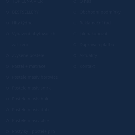
TOP CENA V ČR
O nás
BESTSELLERY
Obchodní podmínky
Hity týdne
Reklamační řád
Vybavení ubytovacích
Jak nakupovat
zařízení
Doprava a platba
Zvýšené postele
Aktuality
Postel + matrace
Kontakt
Postele masiv borovice
Postele masiv smrk
Postele masiv buk
Postele masiv dub
Postele masiv olše
Postýlky - postele pro