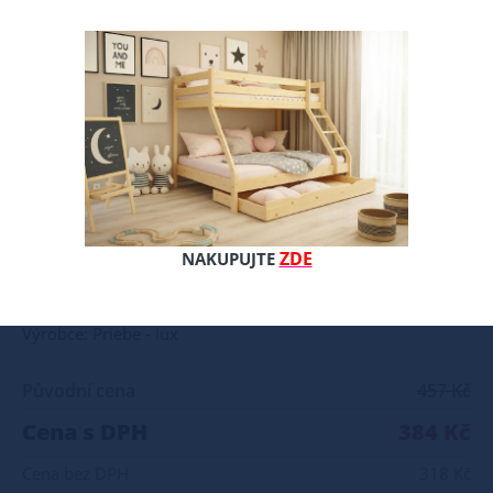
Povlečení v rozměru 120/90 cm + 60/40 cm Materiály použité při výrobě této sady jsou ze 100% bavlny. Rozměry: Povlečení na peřinku 120x90 cm Povlečení na polštářek 60x40 cm.
ZDE
NAKUPUJTE
Celý popis produktu
Výrobce: Priebe - lux
Původní cena
457 Kč
Cena s DPH
384 Kč
Cena bez DPH
318 Kč