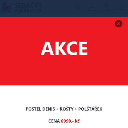
0
Zobrazit drobečkovou navigaci
POVLEČENÍ
OBOUSTRANNÉ - 3
-16%
TIP
Nové
POSTEL DENIS + ROŠTY + POLŠTÁŘEK
CENA
6999,- kč