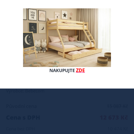
Pohodlná, odolná pěnová matrace. Kombinace tří typů pěn, základem je stabilní pěna, která poskytuje dobrou podporu. Vysoký komfort díky kombinaci latexu a termoelastické pěny. Latex dodává pohodlí a pružnost, je vzdušný, neabsorbuje prach. Paměťová pěna reaguje na tělesné teplo a váhu, dokonale se mu přizpůsobí a poskytuje tak dostatečnou oporu páteři. Matrace využívá vrstvu distanční látky, která zajišťuje správné odvětrávání v matraci a umožňuje vysokou hygienu. Matrace má ortopedické vlastnosti. pohodlí a přizpůsobení tělu díky kombinaci pěn vrstva distanční tkaniny zajišťuje správnou cirkulaci výška cca 24 cm TUHOST H1 H2 H3 H4 Jste majiteli eshopu, prodejny nebo vlastníte hotel či penzion? Máte zájem navázat spolupráci? Obchodníkům i firmám nabízíme možnost nákupu za velkoobchodní ceny. V případě zájmu o tuto spolupráci, prosím zašlete firemní údaje ( IČO, DIČ ) na e-mailovou adresu ondera@seznam.cz. Příjemný nákup přeje kolektiv www.postylky-postele.cz
ZDE
NAKUPUJTE
Celý popis produktu
Výrobce: Bebecom
Původní cena
15 087 Kč
Cena s DPH
12 673 Kč
Cena bez DPH
10 474 Kč