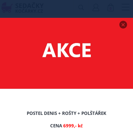
0
Zobrazit drobečkovou navigaci
MATRACE AVEIRO
180/200/CCA 24 CM
-16%
POSTEL DENIS + ROŠTY + POLŠTÁŘEK
CENA
6999,- kč