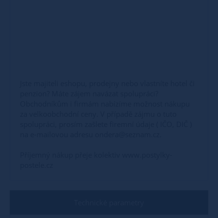
Jste majiteli eshopu, prodejny nebo vlastníte hotel či
penzion? Máte zájem navázat spolupráci?
Obchodníkům i firmám nabízíme možnost nákupu
za velkoobchodní ceny. V případě zájmu o tuto
spolupráci, prosím zašlete firemní údaje ( IČO, DIČ )
na e-mailovou adresu ondera@seznam.cz.
Příjemný nákup přeje kolektiv www.postylky-
postele.cz
Technické parametry