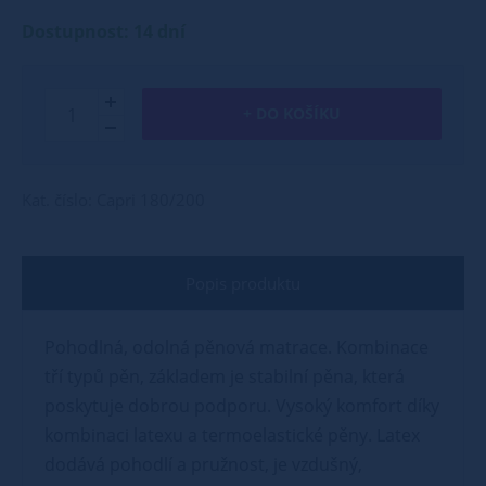
Dostupnost: 14 dní
+ DO KOŠÍKU
Kat. číslo: Capri 180/200
Popis produktu
Pohodlná, odolná pěnová matrace. Kombinace
tří typů pěn, základem je stabilní pěna, která
poskytuje dobrou podporu. Vysoký komfort díky
kombinaci latexu a termoelastické pěny. Latex
dodává pohodlí a pružnost, je vzdušný,