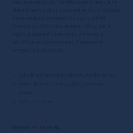
neabsorbuje prach. Paměťová pěna reaguje na
tělesné teplo a váhu, dokonale se mu přizpůsobí
a poskytuje tak dostatečnou oporu páteři.
Matrace využívá vrstvu distanční látky, která
zajišťuje správné odvětrávání v matraci a
umožňuje vysokou hygienu. Matrace má
ortopedické vlastnosti.
pohodlí a přizpůsobení tělu díky kombinaci pěn
vrstva distanční tkaniny zajišťuje správnou
cirkulaci
výška cca 24 cm
TUHOST H1
H2 H3
H4