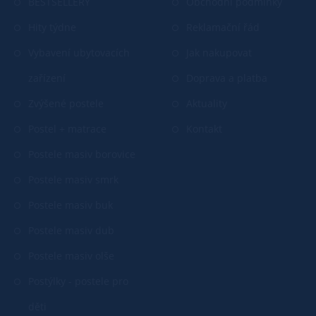
BESTSELLERY
Obchodní podmínky
Hity týdne
Reklamační řád
Vybavení ubytovacích
Jak nakupovat
zařízení
Doprava a platba
Zvýšené postele
Aktuality
Postel + matrace
Kontakt
Postele masiv borovice
Postele masiv smrk
Postele masiv buk
Postele masiv dub
Postele masiv olše
Postýlky - postele pro
děti