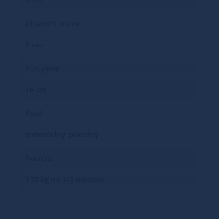
Distanční vrstva
1 cm
PUR pěna
16 cm
Potah
snímatelný, pratelný
Nosnost
110 kg na 1/2 matrace