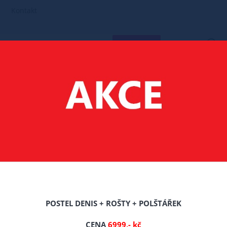
Kontakt
HLEDAT
MATRACE
180X200
MATRACE LUGO 180/200/CCA 17 CM
0/200/CCA 17 CM
Celý popis produktu
POSTEL DENIS + ROŠTY + POLŠTÁŘEK
Výrobce: Bebecom
CENA
6999,- kč