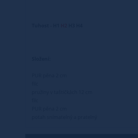
Tuhost - H1
H2
H3 H4
Složení:
PUR pěna 2 cm
filc
pružiny v taštičkách 12 cm
filc
PUR pěna 2 cm
potah snímatelný a pratelný