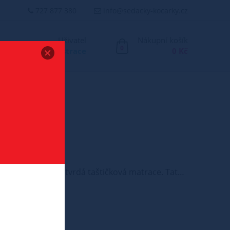
727 877 380
info@sedacky-kocarky.cz
Uživatel
Nákupní košík
0
Přihlášení
/
Registrace
0 Kč
Standardní a oblíbená, oboustranná středně tvrdá taštičková matrace. Tato matrace se aktivně přizpůsobuje křivkám těla díky použití pružinek uložených v kapsičkách, které mají 7 zón tvrdosti. Pružinky jsou ukryty v taštičkách v systému multipocket, kde na 1 m čtvereční připadá 256 pružinek. Taštičkový 7-mi zónový multipocket zajišťuje podporu celého těla v sedmi různých stupních odpružení. Potah této matrace je vyroben z bavlny, je prošívaný, snímatelný a pratelný. Popis: • Výborná vzdošnost matrace • Pružiny poskytují perfektní bodovou oporu těla • Vysoká pružnost a odolnost proti deformaci Tuhost - H1 H2 H3 H4 Složení: PUR pěna 2 cm filc pružiny v taštičkách 12 cm filc PUR pěna 2 cm potah snímatelný a pratelný