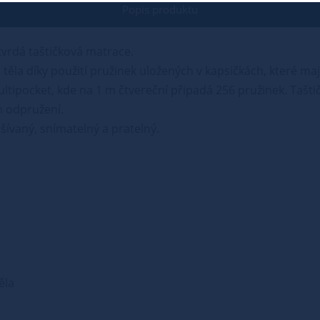
Popis produktu
vrdá taštičková matrace.
ěla díky použití pružinek uložených v kapsičkách, které mají
ultipocket, kde na 1 m čtvereční připadá 256 pružinek. Tašti
h odpružení.
šívaný, snímatelný a pratelný.
ěla