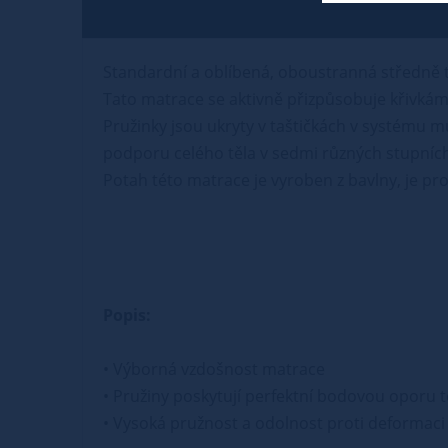
Standardní a oblíbená, oboustranná středně t
Tato matrace se aktivně přizpůsobuje křivkám t
Pružinky jsou ukryty v taštičkách v systému m
podporu celého těla v sedmi různých stupníc
Potah této matrace je vyroben z bavlny, je pro
Popis:
• Výborná vzdošnost matrace
• Pružiny poskytují perfektní bodovou oporu t
• Vysoká pružnost a odolnost proti deformaci