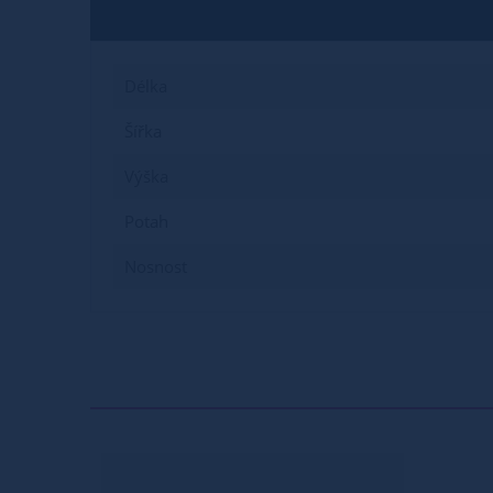
Délka
Šířka
Výška
Potah
Nosnost