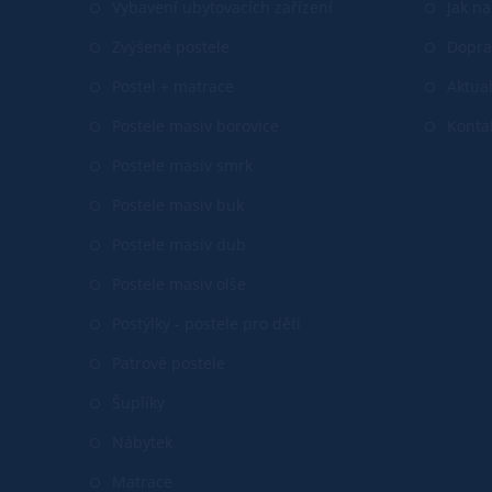
Vybavení ubytovacích zařízení
Jak n
Zvýšené postele
Dopra
Postel + matrace
Aktual
Postele masiv borovice
Konta
Postele masiv smrk
Postele masiv buk
Postele masiv dub
Postele masiv olše
Postýlky - postele pro děti
Patrové postele
Šuplíky
Nábytek
Matrace