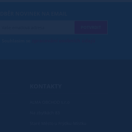
DBĚR NOVINEK NA EMAIL
POTVRDIT
zpracování osobních údajů
Souhlasím se
KONTAKTY
ALMA OBCHOD s.r.o
Na zbytkách 83
Staré Město u Frýdku-Místku