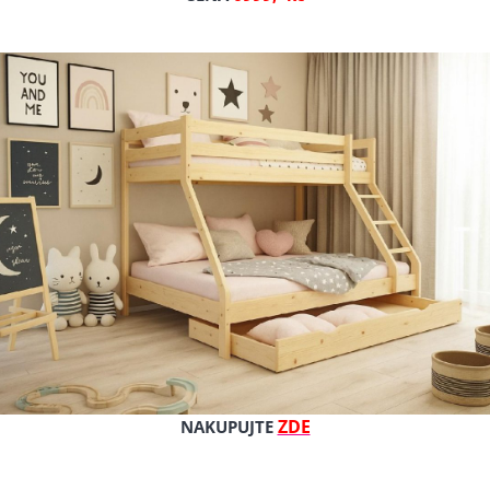
Původní cena
Cena s DPH
Cena bez DPH
Dostupnost: 14 dní
Kat. číslo: Monza 180/200 cm
ZDE
NAKUPUJTE