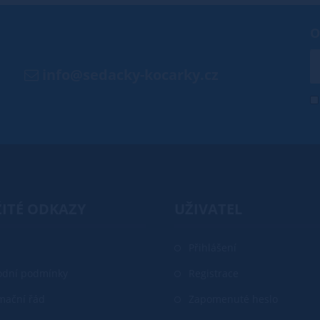
O
info@sedacky-kocarky.cz
ITÉ ODKAZY
UŽIVATEL
Přihlášení
dní podmínky
Registrace
mační řád
Zapomenuté heslo