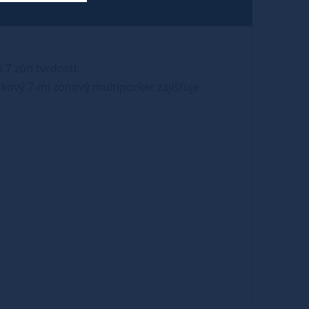
 7 zón tvrdosti.
čkový 7-mi zónový multipocket zajišťuje