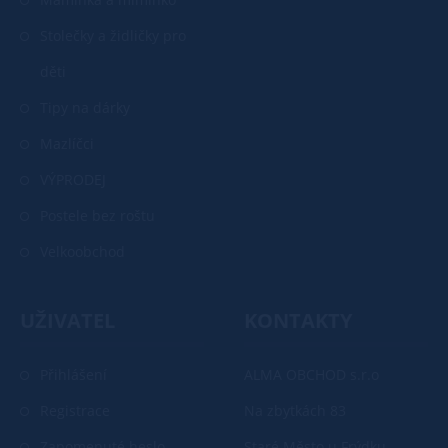
Stolečky a židličky pro
děti
Tipy na dárky
Mazlíčci
VÝPRODEJ
Postele bez roštu
Velkoobchod
UŽIVATEL
KONTAKTY
Přihlášení
ALMA OBCHOD s.r.o
Registrace
Na zbytkách 83
Zapomenuté heslo
Staré Město u Frýdku-