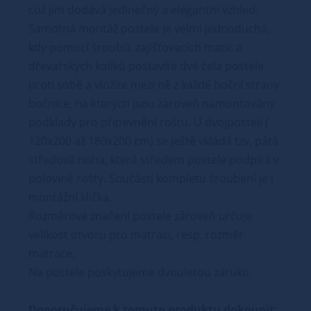
což jim dodává jedinečný a elegantní vzhled.
Samotná montáž postele je velmi jednoduchá,
kdy pomocí šroubů, zajišťovacích matic a
dřevařských kolíků postavíte dvě čela postele
proti sobě a vložíte mezi ně z každé boční strany
bočnice, na kterých jsou zároveň namontovány
podklady pro připevnění roštu. U dvojpostelí (
120x200 až 180x200 cm) se ještě vkládá tzv. pátá
středová noha, která středem postele podpírá v
polovině rošty. Součástí kompletu šroubení je i
montážní klička.
Rozměrové značení postele zároveň určuje
velikost otvoru pro matraci, resp. rozměr
matrace.
Na postele poskytujeme dvouletou záruku.
Doporučujeme k tomuto produktu dokoupit: