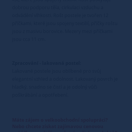
dobrou podporu těla, cirkulaci vzduchu a
odvádění vlhkosti. Rošt postele je tvořen 12
příčkami, které jsou spojeny textilií, příčky roštu
jsou z masivu borovice. Mezery mezi příčkami
jsou cca 11 cm.
Zpracování - lakovaná postel:
Lakované postele jsou oblíbené pro svůj
elegantní vzhled a odolnost. Lakovaný povrch je
hladký, snadno se čistí a je odolný vůči
poškrábání a opotřebení.
Máte zájem o velkoobchodní spolupráci?
Nebo chcete získat zajímavou cenovou