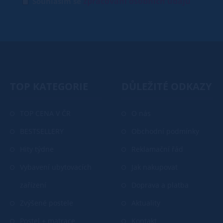
zpracování osobních údajů
Souhlasím se
TOP KATEGORIE
DŮLEŽITÉ ODKAZY
TOP CENA V ČR
O nás
BESTSELLERY
Obchodní podmínky
Hity týdne
Reklamační řád
Vybavení ubytovacích
Jak nakupovat
zařízení
Doprava a platba
Zvýšené postele
Aktuality
Postel + matrace
Kontakt