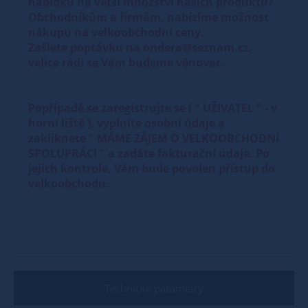
nabídku na větší množství našich produktů?
Obchodníkům a firmám, nabízíme možnost
nákupu na velkoobchodní ceny.
Zašlete poptávku na ondera@seznam.cz,
velice rádi se Vám budeme věnovat.
Popřípadě se zaregistrujte se ( " UŽIVATEL " - v
horní liště ), vyplníte osobní údaje a
zakliknete " MÁME ZÁJEM O VELKOOBCHODNÍ
SPOLUPRÁCI " a zadáte fakturační údaje. Po
jejich kontrole, Vám bude povolen přístup do
velkoobchodu.
Technické parametry