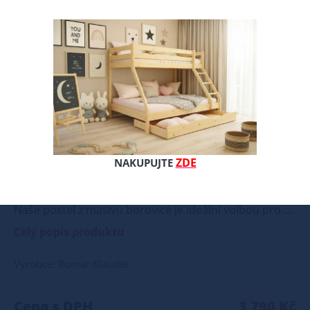
ZDE
NAKUPUJTE
Naše postel z masivu borovice je ideální volbou pro ty, kteří hledají kombinaci pevnosti, funkčnosti a estetického vzhledu. Vyberte si svou variantu ještě dnes! Součástí postele je také laťový rošt, který zajišťuje optimální podporu a komfort během spánku. Tato pevná a stabilní postel je vyrobena z masivního dřeva borovice o síle 25 - 28 mm, což zaručuje její stabilitu a dlouhou životnost Postel je opatřena dvěma vrstvami bezbarvého ekologického a zdravotně nezávadného laku, který zvyšuje odolnost proti opotřebení a zároveň zdůrazňuje přirozenou krásu dřeva. K dispozici jsou také barevné varianty v odstínech olše, dubu a ořechu. Tyto varianty jsou nejprve mořeny ve výše zmíněných odstínech a následně dvakrát lakovány průhledným lakem, což jim dodává jedinečný a elegantní vzhled. Samotná montáž postele je velmi jednoduchá, kdy pomocí šroubů, zajišťovacích matic a dřevařských kolíků postavíte dvě čela postele proti sobě a vložíte mezi ně z každé boční strany bočnice, na kterých jsou zároveň namontovány podklady pro připevnění roštu. U dvojpostelí ( 120x200 až 180x200 cm) se ještě vkládá tzv. pátá středová noha, která středem postele podpírá v polovině rošty. Součástí kompletu šroubení je i montážní klička. Rozměrové značení postele zároveň určuje velikost otvoru pro matraci, resp. rozměr matrace. Na postele poskytujeme dvouletou záruku. Doporučujeme k tomuto produktu dokoupit: Matrace - nakupujte - ZDE Prostěradla - nakupujte - ZDE Úložný prostor - nakupujte - ZDE Noční stolky, komody atd. - nakupujte - ZDE Přikrývky, polštáře, chrániče, toppery - nakupujte - ZDE Rozměry postele: Rozměry postele jsou klíčové pro pohodlí a funkčnost ložnice. Výška postele by měla být taková, abyste mohli snadno vstávat a lehat. Rozměry postele mohou ovlivnit celkový vzhled a funkčnost vaší ložnice. V naší nabídce naleznete i postele zvýšené. To je obzvláště důležité pro starší osoby nebo osoby s omezenou pohyblivostí. Rozměry postele 80x200 cm a 90x200 cm jsou obecně považovány za standardní pro jednolůžko. Tyto rozměry postele jsou ideální pro jednotlivce a najdou uplatnění v ložnici, studentském pokoji, pokoji pro hosty a dalších pokojích. Námi nabízené postele, lze doplnit matrací, nočními stolky, komodou, skříní i úložným prostorem. Postele o rozměru 120x200 cm a 140x200 cm jsou považovány za velmi komfortní jednolůžka. Tento rozměr postele je ideální pro jednotlivce, kteří hledají více prostoru než standardní jednolůžko nabízí. Rozměry postele 160x200 cm a 180x200 cm jsou považovány za standardní pro dvoulůžkovou postel. Před nákupem postele se ujistěte, že máte dostatek místa ve své ložnici. Materiál postele: Masiv borovice je typ dřeva, který je známý svou dobrou pevností a dlouhou trvanlivostí. Borovicové dřevo se řadí mezi měkké dřeviny. Je o malinko tvrdší než masivní smrk, ale lépe se opracovává. Borovicové dřevo vyniká krásnou barvou a okouzlující kresbou. Má světlou barvu, která díky obsahu jádra místy přechází až do oranžovo hnědého nebo načervenalého odstínu. Tento materiál je často používán v nábytkářství, například pro výrobu postelí nebo knihoven. Výrobky z masivu borovice jsou oblíbené pro svůj přírodní vzhled a trvanlivost. Typ postele: Klasická postel je typ postele, který se skládá ze tří základních částí: rámu, roštu a matrace. Rám postele může být vyroben z různých materiálů, včetně dřeva, kovu nebo laminátu. Do rámu se vkládá rošt. Matrace je položena na rošt a může být vyrobena z různých materiálů, včetně pěny, latexu nebo pružin. Matrace: Velikost matrace by měla odpovídat rozměrům postele. Matrace se dělí podle materiálu výroby na matrace z PUR pěny, matrace z HR pěny, matrace z líné pěny, pružinové matrace, taštičkové matrace, latexové matrace, lamelové matrace, sendvičové matrace, antibakteriální matrace. Matrace mohou být měkké, středně tvrdé (H2, H3), tvrdé nebo velmi tvrdé (H4). Tvrdost matrace je důležitý faktor, který ovlivňuje pohodlí a podporu, kterou matrace poskytuje. Při výběru matrace je důležité zvážit několik faktorů, včetně vaší preferované polohy spánku, vaší tělesné hmotnosti a jakékoliv zdravotní problémy, které můžete mít. Laťkový rošt ZDARMA: Laťkový rošt je ideální volbou pro ty, kteří hledají kvalitní, pohodlný a cenově dostupný podklad pod matraci. Laťkový rošt se skládá z dřevěných lišt, které jsou spojeny textilií. Rošt poskytuje dobrou podporu těla, cirkulaci vzduchu a odvádění vlhkosti. Rošt postele je tvořen 12 příčkami, které jsou spojeny textilií, příčky roštu jsou z masivu borovice. Mezery mezi příčkami jsou cca 11 cm. Zpracování - lakovaná postel: Lakované postele jsou oblíbené pro svůj elegantní vzhled a odolnost. Lakovaný povrch je hladký, snadno se čistí a je odolný vůči poškrábání a opotřebení. Máte zájem o velkoobchodní spolupráci? Nebo chcete získat zajímavou cenovou nabídku na větší množství našich produktů? Obchodníkům a firmám, nabízíme možnost nákupu na velkoobchodní ceny. Zašlete poptávku na ondera@seznam.cz, velice rádi se Vám budeme věnovat. Popřípadě se zaregistrujte se ( " UŽIVATEL " - v horní liště ), vyplníte osobní údaje a zakliknete " MÁME ZÁJEM O VELKOOBCHODNÍ SPOLUPRÁCI " a zadáte fakturační údaje. Po jejich kontrole, Vám bude povolen přístup do velkoobchodu.
Celý popis produktu
Výrobce: Romar Klaudie
Cena s DPH
3 790 Kč