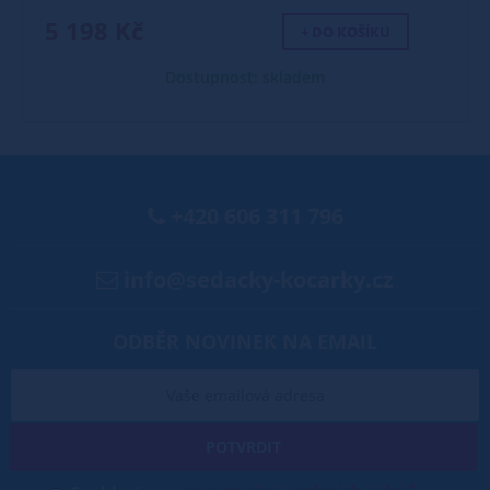
5 198 Kč
+ DO KOŠÍKU
Dostupnost: skladem
+420 606 311 796
info@sedacky-kocarky.cz
ODBĚR NOVINEK NA EMAIL
POTVRDIT