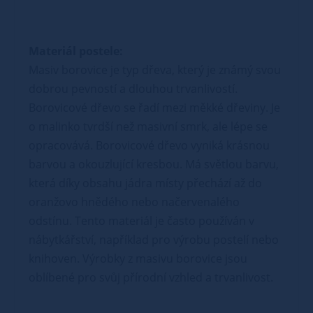
Materiál postele:
Masiv borovice je typ dřeva, který je známý svou
dobrou pevností a dlouhou trvanlivostí.
Borovicové dřevo se řadí mezi měkké dřeviny. Je
o malinko tvrdší než masivní smrk, ale lépe se
opracovává. Borovicové dřevo vyniká krásnou
barvou a okouzlující kresbou. Má světlou barvu,
která díky obsahu jádra místy přechází až do
oranžovo hnědého nebo načervenalého
odstínu. Tento materiál je často používán v
nábytkářství, například pro výrobu postelí nebo
knihoven. Výrobky z masivu borovice jsou
oblíbené pro svůj přírodní vzhled a trvanlivost.