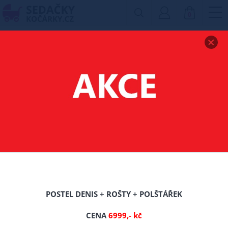
0
Zobrazit drobečkovou navigaci
POSTEL Z MASIVU
BOROVICE BOHDANA
140X200 CM DUB +
ROŠT ZDARMA
POSTEL DENIS + ROŠTY + POLŠTÁŘEK
CENA
6999,- kč