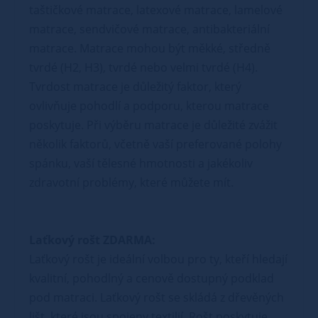
taštičkové matrace, latexové matrace, lamelové
matrace, sendvičové matrace, antibakteriální
matrace. Matrace mohou být měkké, středně
tvrdé (H2, H3), tvrdé nebo velmi tvrdé (H4).
Tvrdost matrace je důležitý faktor, který
ovlivňuje pohodlí a podporu, kterou matrace
poskytuje. Při výběru matrace je důležité zvážit
několik faktorů, včetně vaší preferované polohy
spánku, vaší tělesné hmotnosti a jakékoliv
zdravotní problémy, které můžete mít.
Laťkový rošt ZDARMA:
Laťkový rošt je ideální volbou pro ty, kteří hledají
kvalitní, pohodlný a cenově dostupný podklad
pod matraci. Laťkový rošt se skládá z dřevěných
lišt, které jsou spojeny textilií. Rošt poskytuje