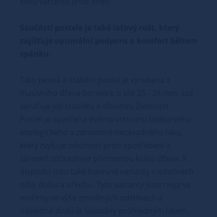
svou variantu ještě dnes!
Součástí postele je také laťový rošt, který
zajišťuje optimální podporu a komfort během
spánku.
Tato pevná a stabilní postel je vyrobena z
masivního dřeva borovice o síle 25 - 28 mm, což
zaručuje její stabilitu a dlouhou životnost
Postel je opatřena dvěma vrstvami bezbarvého
ekologického a zdravotně nezávadného laku,
který zvyšuje odolnost proti opotřebení a
zároveň zdůrazňuje přirozenou krásu dřeva. K
dispozici jsou také barevné varianty v odstínech
olše, dubu a ořechu. Tyto varianty jsou nejprve
mořeny ve výše zmíněných odstínech a
následně dvakrát lakovány průhledným lakem,